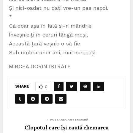
Și nici-oadat nu dați vre-un pas napoi.
*
Că doar așa în fală și-n mândrie
Înveșniciți în ceruri lângă moși,
Această țară veșnic o să fie
Sub umbra unor ani, mai norocoși.
MIRCEA DORIN ISTRATE
SHARE
0
POSTAREA ANTERIOARĂ
Clopotul care își caută chemarea