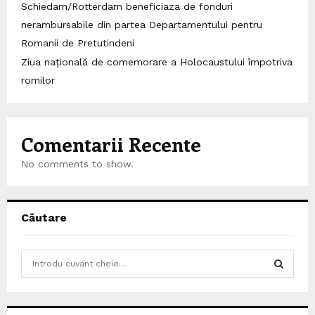
Schiedam/Rotterdam beneficiaza de fonduri
nerambursabile din partea Departamentului pentru
Romanii de Pretutindeni
Ziua națională de comemorare a Holocaustului împotriva
romilor
Comentarii Recente
No comments to show.
Căutare
S
e
a
S
r