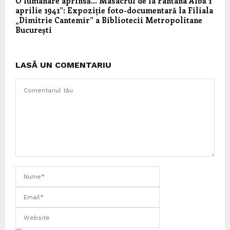
O lumânare aprinsă… Masacrul de la Fantâna Albă 1
aprilie 1941”: Expoziție foto-documentară la Filiala
„Dimitrie Cantemir” a Bibliotecii Metropolitane
București
LASĂ UN COMENTARIU