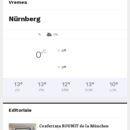
Vremea
Nürnberg
%
0%
°
C
0
0
°
°
0
13
°
13
°
12
°
13
°
10
°
JOI
VIN
SÂM
DUM
LUN
Editoriale
Conferința ROUNIT de la München