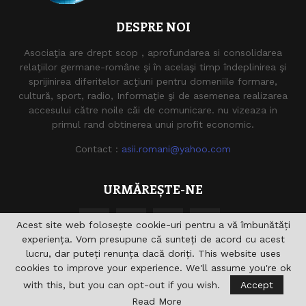
DESPRE NOI
Asociaţia are drept scop , aprofundarea si consolidarea
relaţiilor germane-române şi în acelaşi timp îndeplinirea şi
sprijinirea diferitelor acţiuni pentru domeniile formare,
cultură, sport, radio, Informaţie şi de asemenea realizarea
accesului către noile căi de comunicare. nu vizeaza in
primul rand obtinerea unui profit economic.
Contact :
asii.romani@yahoo.com
URMĂREȘTE-NE
Acest site web folosește cookie-uri pentru a vă îmbunătăți
experiența. Vom presupune că sunteți de acord cu acest
lucru, dar puteți renunța dacă doriți. This website uses
cookies to improve your experience. We'll assume you're ok
with this, but you can opt-out if you wish.
Accept
@2021 - asiiromani.eu. Toate drepturile rezervate.
Read More