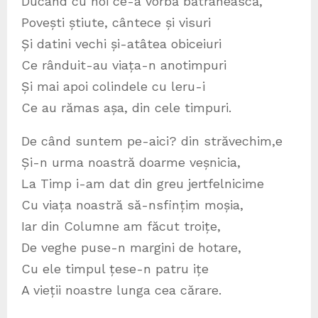
Ducând cu noi ce-a vorbă bătrânească,
Povești știute, cântece și visuri
Și datini vechi și-atâtea obiceiuri
Ce rânduit-au viața-n anotimpuri
Și mai apoi colindele cu leru-i
Ce au rămas așa, din cele timpuri.
De când suntem pe-aici? din străvechim,e
Și-n urma noastră doarme veșnicia,
La Timp i-am dat din greu jertfelnicime
Cu viața noastră să-nsfințim moșia,
Iar din Columne am făcut troițe,
De veghe puse-n margini de hotare,
Cu ele timpul țese-n patru ițe
A vieții noastre lunga cea cărare.