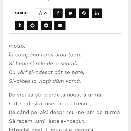
SHARE
0
motto:
În cumpăna lumii stau toate
Și bune și rele de-o seamă,
Cu vârf și-ndesat cât se pate,
Și-aicea la viață dăm vamă.
De vrei să știi pierduta noastră urmă
Cât se deșiră-ncet în cel trecut,
De când pe-aici desprinsu-ne-am de turmă
Să facem lumii ăsteia-nceput,
Întreabă dealul, muntele, câmpia,