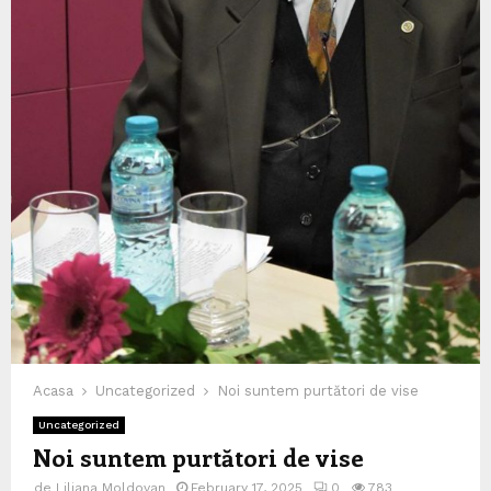
Acasa
Uncategorized
Noi suntem purtători de vise
Uncategorized
Noi suntem purtători de vise
de
Liliana Moldovan
February 17, 2025
0
783