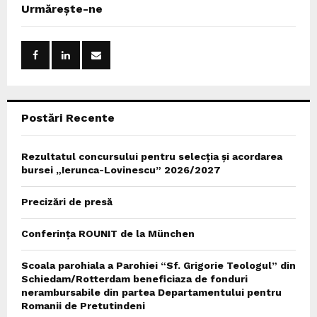
c
E
Urmărește-ne
h
f
A
o
r
R
:
C
Postări Recente
H
Rezultatul concursului pentru selecția și acordarea
bursei „Ierunca-Lovinescu” 2026/2027
Precizări de presă
Conferința ROUNIT de la München
Scoala parohiala a Parohiei “Sf. Grigorie Teologul” din
Schiedam/Rotterdam beneficiaza de fonduri
nerambursabile din partea Departamentului pentru
Romanii de Pretutindeni