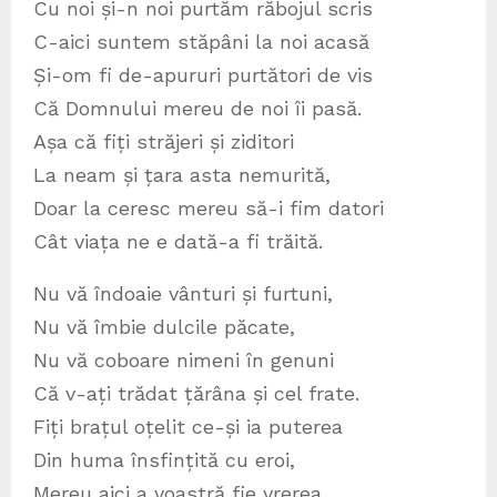
Cu noi și-n noi purtăm răbojul scris
C-aici suntem stăpâni la noi acasă
Și-om fi de-apururi purtători de vis
Că Domnului mereu de noi îi pasă.
Așa că fiți străjeri și ziditori
La neam și țara asta nemurită,
Doar la ceresc mereu să-i fim datori
Cât viața ne e dată-a fi trăită.
Nu vă îndoaie vânturi și furtuni,
Nu vă îmbie dulcile păcate,
Nu vă coboare nimeni în genuni
Că v-ați trădat țărâna și cel frate.
Fiți brațul oțelit ce-și ia puterea
Din huma însfințită cu eroi,
Mereu aici a voastră fie vrerea