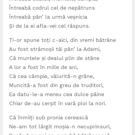
Întreabă codrul cel de nepătruns
Întreabă pân’ la urmă veșnicia
Și de la ei afla-vei cel răspuns.
Ți-or spune toțí c-aici, din vremi bătrâne
Au fost strămoșii tăi pân’ la Adami,
Că muntele și dealul plin de stâne
A lor a fost în miile de ani,
Că cea câmpie, vălurită-n grâne,
Muncită-a fost din greu de truditori,
Ea datu-le-a mereu cea dulce pâine
Chiar de-au cerșit în vară ploi la nori.
Că înmiiți sub pronia cerească
Ne-am tot lărgit moșia-n necuprinsuri,