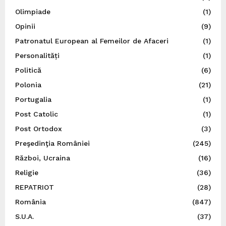
Olimpiade
(1)
Opinii
(9)
Patronatul European al Femeilor de Afaceri
(1)
Personalități
(1)
Politică
(6)
Polonia
(21)
Portugalia
(1)
Post Catolic
(1)
Post Ortodox
(3)
Preşedinţia României
(245)
Război, Ucraina
(16)
Religie
(36)
REPATRIOT
(28)
România
(847)
S.U.A.
(37)