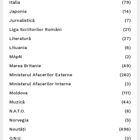
Italia
(79)
Japonia
(14)
Jurnalistică
(7)
Liga Scriitorilor Români
(21)
Literatură
(27)
Lituania
(6)
MApN
(2)
Marea Britanie
(49)
Ministerul Afacerilor Externe
(262)
Ministerul Afacerilor Interne
(3)
Moldova
(111)
Muzică
(44)
N.A.T.O.
(8)
Norvegia
(5)
Noutăți
(496)
O.N.U.
(3)