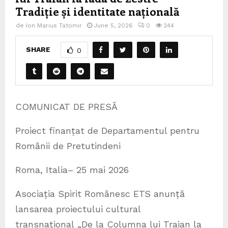
Tradiție și identitate națională
de
Ion Marius Tatomir
June 5, 2026
0
244
SHARE
0
COMUNICAT DE PRESĂ
Proiect finanțat de Departamentul pentru
Românii de Pretutindeni
Roma, Italia– 25 mai 2026
Asociația Spirit Românesc ETS anunță
lansarea proiectului cultural
transnațional „De la Columna lui Traian la