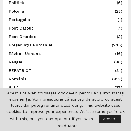
Politică
(6)
Polonia
(22)
Portugalia
(1)
Post Catolic
(1)
Post Ortodox
(3)
Preşedinţia României
(245)
Război, Ucraina
(16)
Religie
(36)
REPATRIOT
(31)
România
(852)
S.U.A.
(37)
Acest site web folosește cookie-uri pentru a vă îmbunătăți
San Marino
(1)
experiența. Vom presupune că sunteți de acord cu acest
Sănătate
(6)
lucru, dar puteți renunța dacă doriți. This website uses
cookies to improve your experience. We'll assume you're ok
Sărbătoare românească
(5)
with this, but you can opt-out if you wish.
Accept
Sărbători
(7)
Read More
Senatul României
(9)