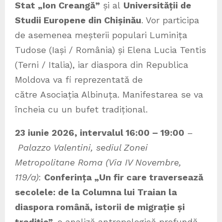
Stat „Ion Creangă”
și al
Universității de
Studii Europene din Chișinău
. Vor participa
de asemenea meșterii populari Luminița
Tudose (Iași / România) și Elena Lucia Tentis
(Terni / Italia), iar diaspora din Republica
Moldova va fi reprezentată de
către Asociația Albinuța. Manifestarea se va
încheia cu un bufet tradițional.
23 iunie 2026, intervalul 16:00 – 19:00
–
Palazzo Valentini
, sediul Zonei
Metropolitane Roma
(Via IV Novembre,
119/a)
:
Conferința „Un fir care traversează
secolele: de la Columna lui Traian la
diaspora română, istorii de migrație și
tradiție”
,
o analiză antropologică profundă