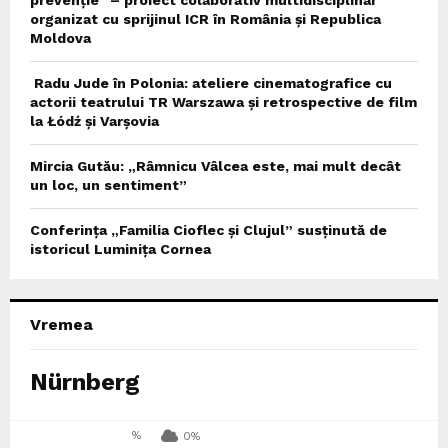
organizat cu sprijinul ICR în România și Republica
Moldova
Radu Jude în Polonia: ateliere cinematografice cu
actorii teatrului TR Warszawa și retrospective de film
la Łódź și Varșovia
Mircia Gutău: „Râmnicu Vâlcea este, mai mult decât
un loc, un sentiment”
Conferința „Familia Cioflec și Clujul” susținută de
istoricul Luminița Cornea
Vremea
Nürnberg
%
0%