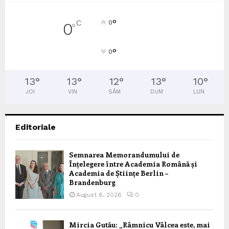
°
C
0
0
°
°
0
13
°
13
°
12
°
13
°
10
°
JOI
VIN
SÂM
DUM
LUN
Editoriale
Semnarea Memorandumului de
Înțelegere între Academia Română și
Academia de Științe Berlin –
Brandenburg
August 6, 2026
0
Mircia Gutău: „Râmnicu Vâlcea este, mai