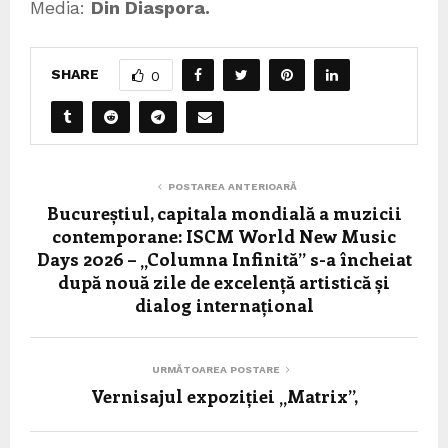
Media:
Din Diaspora.
SHARE
0
POSTAREA ANTERIOARĂ
Bucureștiul, capitala mondială a muzicii
contemporane: ISCM World New Music
Days 2026 – „Columna Infinită” s-a încheiat
după nouă zile de excelență artistică și
dialog internațional
URMĂTOAREA POSTARE
Vernisajul expoziției „Matrix”,