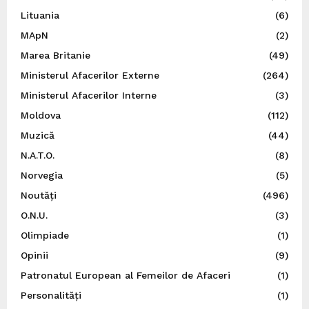
Lituania
(6)
MApN
(2)
Marea Britanie
(49)
Ministerul Afacerilor Externe
(264)
Ministerul Afacerilor Interne
(3)
Moldova
(112)
Muzică
(44)
N.A.T.O.
(8)
Norvegia
(5)
Noutăți
(496)
O.N.U.
(3)
Olimpiade
(1)
Opinii
(9)
Patronatul European al Femeilor de Afaceri
(1)
Personalități
(1)