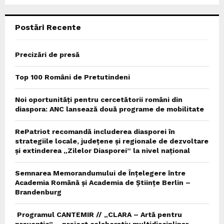
C
Postări Recente
H
Precizări de presă
Top 100 Români de Pretutindeni
Noi oportunități pentru cercetătorii români din
diaspora: ANC lansează două programe de mobilitate
RePatriot recomandă includerea diasporei în
strategiile locale, județene și regionale de dezvoltare
și extinderea „Zilelor Diasporei” la nivel național
Semnarea Memorandumului de Înțelegere între
Academia Română și Academia de Științe Berlin –
Brandenburg
Programul CANTEMIR // „CLARA – Artă pentru
prevenție” – proiect colaborativ multidisciplinar