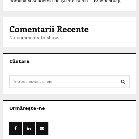
Română și Academia de Științe Berlin – Brandenburg
Comentarii Recente
No comments to show.
Căutare
S
e
a
S
r
c
E
Urmărește-ne
h
f
A
o
r
R
: