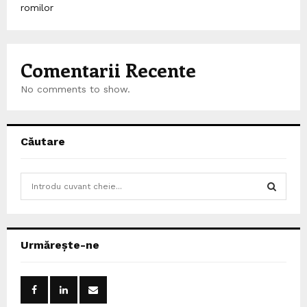
romilor
Comentarii Recente
No comments to show.
Căutare
S
e
a
S
r
c
E
Urmărește-ne
h
f
A
o
r
R