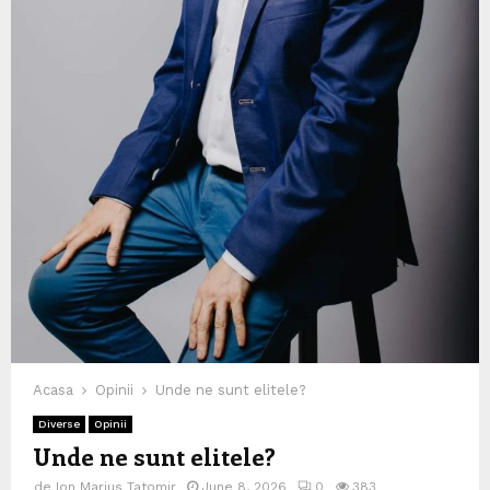
Acasa
Opinii
Unde ne sunt elitele?
Diverse
Opinii
Unde ne sunt elitele?
de
Ion Marius Tatomir
June 8, 2026
0
383