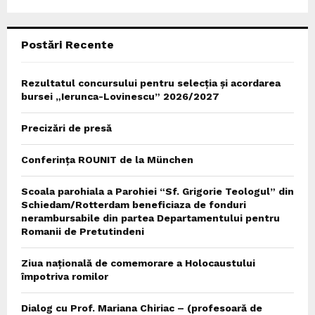
:
C
Postări Recente
H
Rezultatul concursului pentru selecția și acordarea
bursei „Ierunca-Lovinescu” 2026/2027
Precizări de presă
Conferința ROUNIT de la München
Scoala parohiala a Parohiei “Sf. Grigorie Teologul” din
Schiedam/Rotterdam beneficiaza de fonduri
nerambursabile din partea Departamentului pentru
Romanii de Pretutindeni
Ziua națională de comemorare a Holocaustului
împotriva romilor
Dialog cu Prof. Mariana Chiriac – (profesoară de