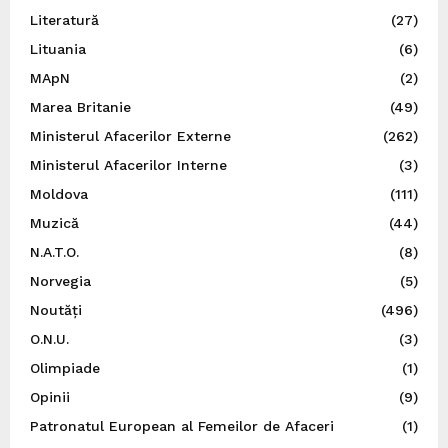
Literatură
(27)
Lituania
(6)
MApN
(2)
Marea Britanie
(49)
Ministerul Afacerilor Externe
(262)
Ministerul Afacerilor Interne
(3)
Moldova
(111)
Muzică
(44)
N.A.T.O.
(8)
Norvegia
(5)
Noutăți
(496)
O.N.U.
(3)
Olimpiade
(1)
Opinii
(9)
Patronatul European al Femeilor de Afaceri
(1)