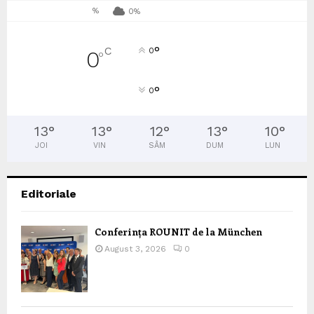
%
0%
°
C
0
0
°
°
0
13
°
13
°
12
°
13
°
10
°
JOI
VIN
SÂM
DUM
LUN
Editoriale
Conferința ROUNIT de la München
August 3, 2026
0