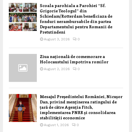
Scoala parohiala a Parohiei “Sf.
Grigorie Teologul” din
Schiedam/Rotterdam beneficiaza de
fonduri nerambursabile din partea
Departamentului pentru Romanii de
Pretutindeni
August 3, 2026
0
Ziua națională de comemorare a
Holocaustului împotriva romilor
August 2, 2026
0
Mesajul Președintelui României, Nicușor
Dan, privind menținerea ratingului de
țară de către Agenția Fitch,
implementarea PNRR și consolidarea
stabilității economice
August 1, 2026
0