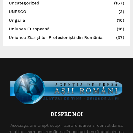
Uncategorized
(167)
UNESCO
(3)
Ungaria
(10)
Uniunea Europeană
(16)
Uniunea Ziariștilor Profesioniști din România
(37)
DESPRE NOI
Asociaţia are drept scop , aprofundarea si consolidarea
relaţiilor germane-române şi în acelaşi timp îndeplinirea şi