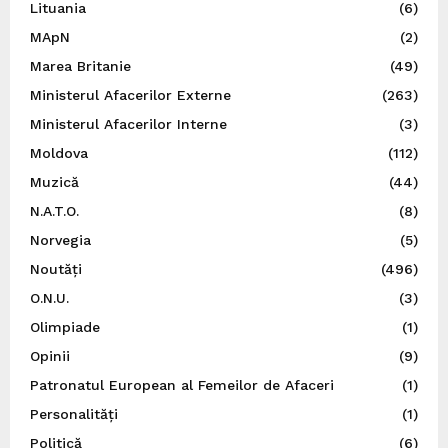
Lituania
(6)
MApN
(2)
Marea Britanie
(49)
Ministerul Afacerilor Externe
(263)
Ministerul Afacerilor Interne
(3)
Moldova
(112)
Muzică
(44)
N.A.T.O.
(8)
Norvegia
(5)
Noutăți
(496)
O.N.U.
(3)
Olimpiade
(1)
Opinii
(9)
Patronatul European al Femeilor de Afaceri
(1)
Personalități
(1)
Politică
(6)