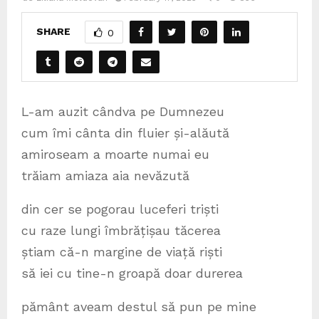
SHARE
0
L-am auzit cândva pe Dumnezeu
cum îmi cânta din fluier și-alăută
amiroseam a moarte numai eu
trăiam amiaza aia nevăzută
din cer se pogorau luceferi triști
cu raze lungi îmbrățișau tăcerea
știam că-n margine de viață riști
să iei cu tine-n groapă doar durerea
pământ aveam destul să pun pe mine