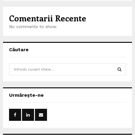
Comentarii Recente
No comments to show.
Căutare
S
e
a
S
r
c
E
Urmărește-ne
h
f
A
o
r
R
:
C