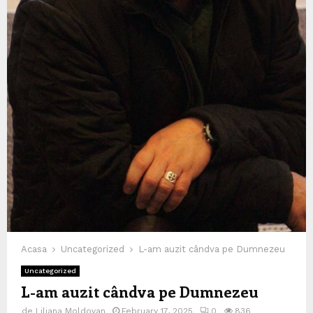
Acasa
Uncategorized
L-am auzit cândva pe Dumnezeu
Uncategorized
L-am auzit cândva pe Dumnezeu
de
Liliana Moldovan
February 17, 2025
0
836