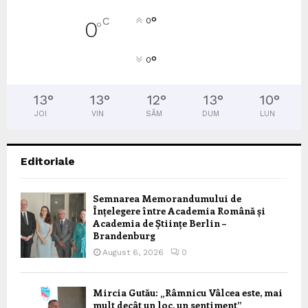
°
C
0
0
°
°
0
13
°
13
°
12
°
13
°
10
°
JOI
VIN
SÂM
DUM
LUN
Editoriale
Semnarea Memorandumului de
Înțelegere între Academia Română și
Academia de Științe Berlin –
Brandenburg
August 6, 2026
0
Mircia Gutău: „Râmnicu Vâlcea este, mai
mult decât un loc, un sentiment”