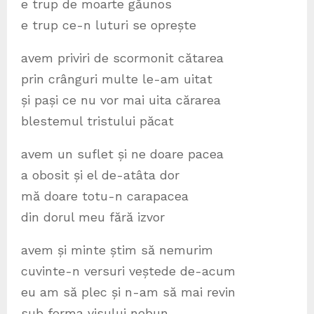
e trup de moarte găunos
e trup ce-n luturi se oprește
avem priviri de scormonit cătarea
prin crânguri multe le-am uitat
și pași ce nu vor mai uita cărarea
blestemul tristului păcat
avem un suflet și ne doare pacea
a obosit și el de-atâta dor
mă doare totu-n carapacea
din dorul meu fără izvor
avem și minte știm să nemurim
cuvinte-n versuri veștede de-acum
eu am să plec și n-am să mai revin
sub forma visului nebun.