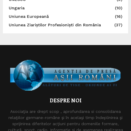
Ungaria
(10)
Uniunea Europeană
(16)
Uniunea Ziariștilor Profesioniști din România
(37)
DESPRE NOI
Asociaţia are drept scop , aprofundarea si consolidarea
relaţiilor germane-române şi în acelaşi timp îndeplinirea şi
sprijinirea diferitelor acţiuni pentru domeniile formare,
cultură, sport, radio, Informaţie şi de asemenea realizarea