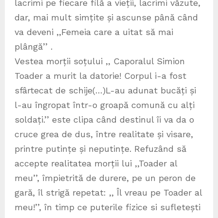
lacrimi pe fiecare filă a vieții, lacrimi văzute,
dar, mai mult simțite și ascunse până când
va deveni ,,Femeia care a uitat să mai
plângă’’ .
Vestea morții soțului ,, Caporalul Simion
Toader a murit la datorie! Corpul i-a fost
sfârtecat de schije(…)L-au adunat bucăți și
l-au îngropat într-o groapă comună cu alți
soldați.’’ este clipa când destinul îi va da o
cruce grea de dus, între realitate și visare,
printre putințe și neputințe. Refuzând să
accepte realitatea morții lui ,,Toader al
meu’’, împietrită de durere, pe un peron de
gară, îl strigă repetat: ,, Îl vreau pe Toader al
meu!’’, în timp ce puterile fizice si sufletești