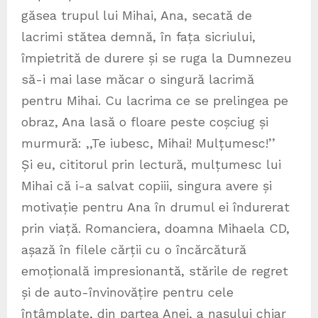
găsea trupul lui Mihai, Ana, secată de
lacrimi stătea demnă, în fața sicriului,
împietrită de durere și se ruga la Dumnezeu
să-i mai lase măcar o singură lacrimă
pentru Mihai. Cu lacrima ce se prelingea pe
obraz, Ana lasă o floare peste coșciug și
murmură: ,,Te iubesc, Mihai! Mulțumesc!’’
Și eu, cititorul prin lectură, mulțumesc lui
Mihai că i-a salvat copiii, singura avere și
motivație pentru Ana în drumul ei îndurerat
prin viață. Romanciera, doamna Mihaela CD,
așază în filele cărții cu o încărcătură
emoțională impresionantă, stările de regret
și de auto-învinovățire pentru cele
întâmplate, din partea Anei, a nașului chiar