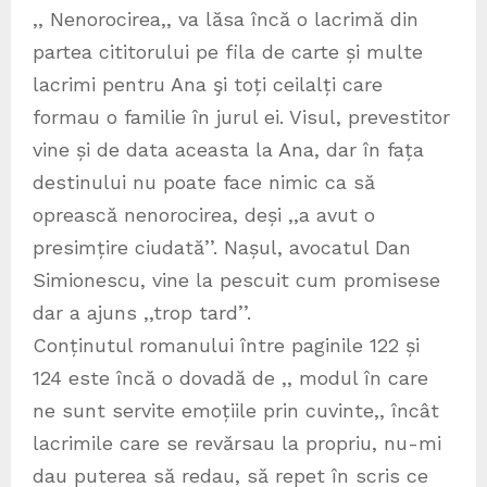
,, Nenorocirea,, va lăsa încă o lacrimă din
partea cititorului pe fila de carte și multe
lacrimi pentru Ana şi toți ceilalți care
formau o familie în jurul ei. Visul, prevestitor
vine și de data aceasta la Ana, dar în fața
destinului nu poate face nimic ca să
oprească nenorocirea, deși ,,a avut o
presimțire ciudată’’. Nașul, avocatul Dan
Simionescu, vine la pescuit cum promisese
dar a ajuns ,,trop tard’’.
Conținutul romanului între paginile 122 și
124 este încă o dovadă de ,, modul în care
ne sunt servite emoțiile prin cuvinte,, încât
lacrimile care se revărsau la propriu, nu-mi
dau puterea să redau, să repet în scris ce