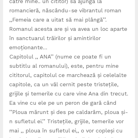
către mine.. un cititor) să ajungă la
romancieră, născându-se vibrantul roman
,,Femeia care a uitat să mai plângă’’.
Romanul acesta are și va avea un loc aparte
în sanctuarul trăirilor și amintirilor
emoționante…
Capitolul ,, ANA’’ (nume ce poate fi un
subtitlu al romanului), este, pentru mine
cititorul, capitolul ce marchează și celelalte
capitole, ca un văl cernit peste tristețile,
grijile și temerile cu care vine Ana din trecut.
Ea vine cu ele pe un peron de gară când
’’Ploua mărunt și des pe caldarâm, ploua și-
n sufletul ei.’’ Tristețile, grijile, temerile vor
mai ,, ploua în sufletul ei,, o vor copleși cu