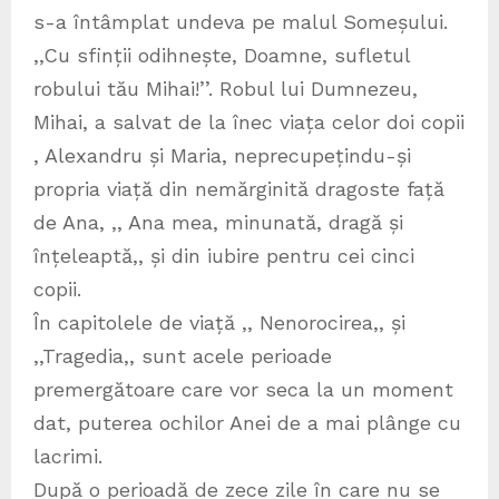
s-a întâmplat undeva pe malul Someșului.
,,Cu sfinții odihnește, Doamne, sufletul
robului tău Mihai!’’. Robul lui Dumnezeu,
Mihai, a salvat de la înec viața celor doi copii
, Alexandru și Maria, neprecupețindu-și
propria viață din nemărginită dragoste față
de Ana, ,, Ana mea, minunată, dragă și
înțeleaptă,, și din iubire pentru cei cinci
copii.
În capitolele de viață ,, Nenorocirea,, și
,,Tragedia,, sunt acele perioade
premergătoare care vor seca la un moment
dat, puterea ochilor Anei de a mai plânge cu
lacrimi.
După o perioadă de zece zile în care nu se