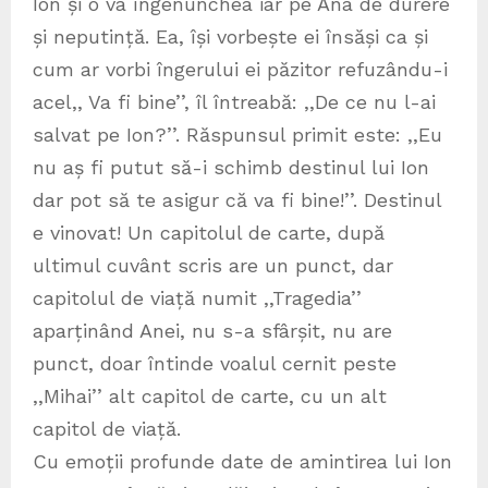
Ion și o va îngenunchea iar pe Ana de durere
și neputință. Ea, își vorbește ei însăși ca și
cum ar vorbi îngerului ei păzitor refuzându-i
acel,, Va fi bine’’, îl întreabă: ,,De ce nu l-ai
salvat pe Ion?’’. Răspunsul primit este: ,,Eu
nu aș fi putut să-i schimb destinul lui Ion
dar pot să te asigur că va fi bine!’’. Destinul
e vinovat! Un capitolul de carte, după
ultimul cuvânt scris are un punct, dar
capitolul de viață numit ,,Tragedia’’
aparținând Anei, nu s-a sfârșit, nu are
punct, doar întinde voalul cernit peste
,,Mihai’’ alt capitol de carte, cu un alt
capitol de viață.
Cu emoții profunde date de amintirea lui Ion