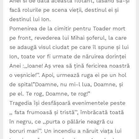
Anei si de data aceasta flotant, lăsând să-și
facă rolurile pe scena vieții, destinul ei și
destinul lui Ion.
Pomenirea de la cimitir pentru Toader mort
pe front, revederea lui Mihai șoferul, la care
se adaugă visul ciudat pe care îl spune și lui
Ion, toate vor fi urmate de năruirea dorinței
Anei :,,Ioane! Aș vrea să țină fericirea noastră
o veșnicie!’’. Apoi, urmează ruga ei pe un hol
de spital”Doamne, nu mi-l lua, Doamne, și
pe el. Te rog, Doamne, te rog!”
Tragedia își desfășoară evenimentele peste
,, fata frumoasă și tristă’’, îmbrăcată toată
în negru, ce ,,purta o pălărie neagră cu
boruri mari’’. Un incendiu a năruit viața lui