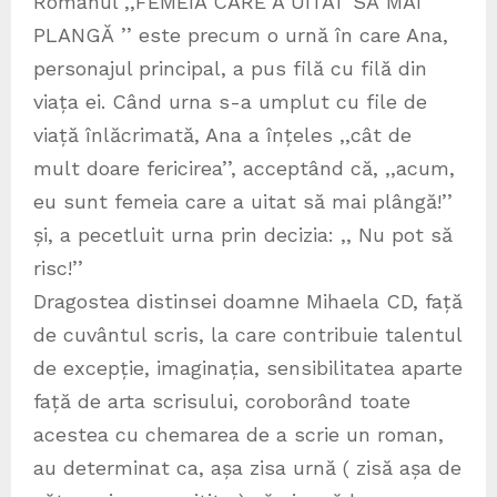
Romanul ,,FEMEIA CARE A UITAT SĂ MAI
PLANGĂ ’’ este precum o urnă în care Ana,
personajul principal, a pus filă cu filă din
viața ei. Când urna s-a umplut cu file de
viață înlăcrimată, Ana a înțeles ,,cât de
mult doare fericirea’’, acceptând că, ,,acum,
eu sunt femeia care a uitat să mai plângă!’’
și, a pecetluit urna prin decizia: ,, Nu pot să
risc!’’
Dragostea distinsei doamne Mihaela CD, față
de cuvântul scris, la care contribuie talentul
de excepție, imaginația, sensibilitatea aparte
față de arta scrisului, coroborând toate
acestea cu chemarea de a scrie un roman,
au determinat ca, așa zisa urnă ( zisă așa de