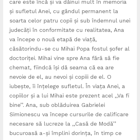
care este încă și va dăinui mult în memoria
și sufletul Anei, cu gândul permanent la
soarta celor patru copii și sub îndemnul unei
judecăți în conformitate cu realitatea, Ana
va începe o nouă etapă de viață,
căsătorindu-se cu Mihai Popa fostul șofer al
doctoriței. Mihai vine spre Ana fără să fie
chemat, fiindcă își dă seama că ea are
nevoie de el, au nevoi și copiii de el. O
iubește, îi înțelege sufletul. În viața Anei, a
copiilor și a lui Mihai este prezent acel ,,Va fi
bine’’. Ana, sub oblăduirea Gabrielei
Simionescu va începe cursurile de calificare
necesare să lucreze la ,,Casă de Modă’’
bucuroasă a-și împlini dorința, în timp ce