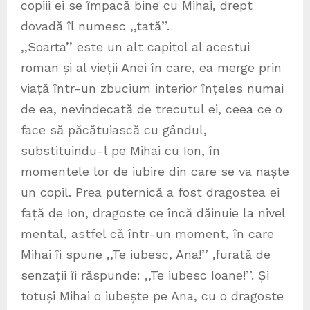
copiii ei se împacă bine cu Mihai, drept
dovadă îl numesc ,,tată’’.
,,Soarta’’ este un alt capitol al acestui
roman și al vieții Anei în care, ea merge prin
viață într-un zbucium interior înțeles numai
de ea, nevindecată de trecutul ei, ceea ce o
face să păcătuiască cu gândul,
substituindu-l pe Mihai cu Ion, în
momentele lor de iubire din care se va naște
un copil. Prea puternică a fost dragostea ei
față de Ion, dragoste ce încă dăinuie la nivel
mental, astfel că într-un moment, în care
Mihai îi spune ,,Te iubesc, Ana!’’ ,furată de
senzații îi răspunde: ,,Te iubesc Ioane!’’. Și
totuși Mihai o iubește pe Ana, cu o dragoste