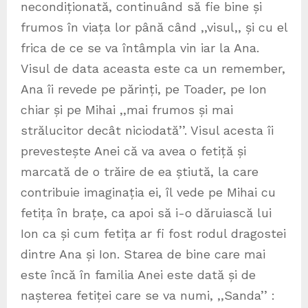
necondiționată, continuând să fie bine și
frumos în viața lor până când ,,visul,, și cu el
frica de ce se va întâmpla vin iar la Ana.
Visul de data aceasta este ca un remember,
Ana îi revede pe părinți, pe Toader, pe Ion
chiar și pe Mihai ,,mai frumos și mai
strălucitor decât niciodată’’. Visul acesta îi
prevestește Anei că va avea o fetiță și
marcată de o trăire de ea știută, la care
contribuie imaginația ei, îl vede pe Mihai cu
fetița în brațe, ca apoi să i-o dăruiască lui
Ion ca și cum fetița ar fi fost rodul dragostei
dintre Ana și Ion. Starea de bine care mai
este încă în familia Anei este dată și de
nașterea fetiței care se va numi, ,,Sanda’’ :