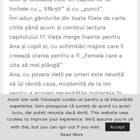
încheie cu ,, Sfârșit’’ și cu ,,punct’’.
Îmi adun gândurile din toate filele de carte
citite până acum și continui lectura
capitolului 17. Viața merge înainte pentru
Ana și copiii ei, cu schimbări majore care îi
creează starea pentru a fi ,,Femeia care a
uita să mai plângă’’
Ana, cu povara vieții pe umeri este nevoită
să își vândă casa, moștenită de la Ion
pentru a acoperi necesitățile materiale în
Acest site web folosește cookie-uri pentru a vă îmbunătăți
special cele ce țin de creșterea, educația
experiența. Vom presupune că sunteți de acord cu acest
copiilor. Lucica era studentă, Alexandru la
lucru, dar puteți renunța dacă doriți. This website uses
cookies to improve your experience. We'll assume you're ok
liceu, iar cei trei copii mai mici aveau si ei
with this, but you can opt-out if you wish.
Accept
multe nevoi. Se mută înapoi la Vaduri pentru
Read More
a fi mai aproape de frații și sora ei, Elena și