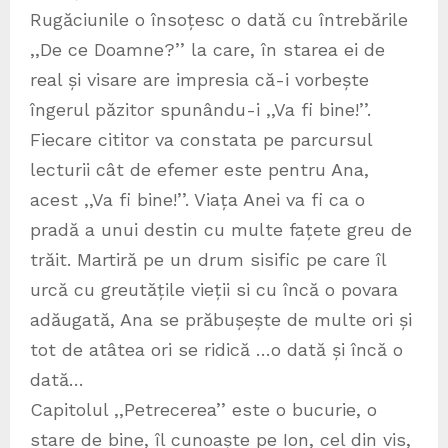
Rugăciunile o însoțesc o dată cu întrebările
,,De ce Doamne?’’ la care, în starea ei de
real și visare are impresia că-i vorbește
îngerul păzitor spunându-i ,,Va fi bine!’’.
Fiecare cititor va constata pe parcursul
lecturii cât de efemer este pentru Ana,
acest ,,Va fi bine!’’. Viața Anei va fi ca o
pradă a unui destin cu multe fațete greu de
trăit. Martiră pe un drum sisific pe care îl
urcă cu greutățile vieții si cu încă o povara
adăugată, Ana se prăbușește de multe ori și
tot de atâtea ori se ridică …o dată și încă o
dată…
Capitolul ,,Petrecerea’’ este o bucurie, o
stare de bine, îl cunoaște pe Ion, cel din vis,