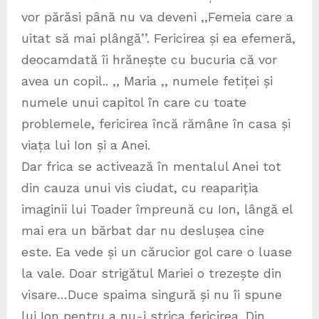
vor părăsi până nu va deveni ,,Femeia care a
uitat să mai plângă’’. Fericirea și ea efemeră,
deocamdată îi hrănește cu bucuria că vor
avea un copil.. ,, Maria ,, numele fetiței și
numele unui capitol în care cu toate
problemele, fericirea încă rămâne în casa și
viața lui Ion și a Anei.
Dar frica se activează în mentalul Anei tot
din cauza unui vis ciudat, cu reapariția
imaginii lui Toader împreună cu Ion, lângă el
mai era un bărbat dar nu deslușea cine
este. Ea vede și un cărucior gol care o luase
la vale. Doar strigătul Mariei o trezește din
visare…Duce spaima singură și nu îi spune
lui Ion pentru a nu-i strica fericirea. Din