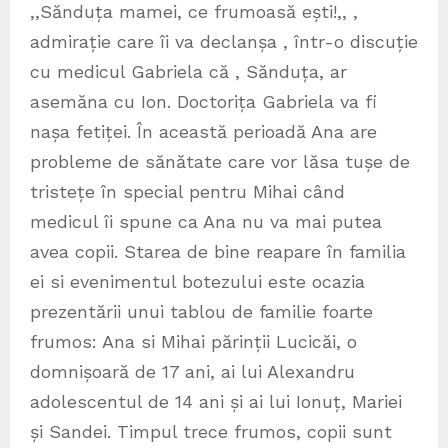
,,Sănduța mamei, ce frumoasă ești!,, ,
admirație care îi va declanșa , într-o discuție
cu medicul Gabriela că , Sănduța, ar
asemăna cu Ion. Doctorița Gabriela va fi
nașa fetiței. În această perioadă Ana are
probleme de sănătate care vor lăsa tușe de
tristețe în special pentru Mihai când
medicul îi spune ca Ana nu va mai putea
avea copii. Starea de bine reapare în familia
ei si evenimentul botezului este ocazia
prezentării unui tablou de familie foarte
frumos: Ana si Mihai părinții Lucicăi, o
domnișoară de 17 ani, ai lui Alexandru
adolescentul de 14 ani și ai lui Ionuț, Mariei
și Sandei. Timpul trece frumos, copii sunt