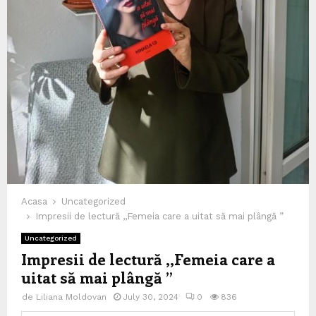
Acasa
Uncategorized
Impresii de lectură ,,Femeia care a uitat să mai plângă ”
Uncategorized
Impresii de lectură ,,Femeia care a
uitat să mai plângă ”
de
Liliana Moldovan
July 30, 2024
0
836