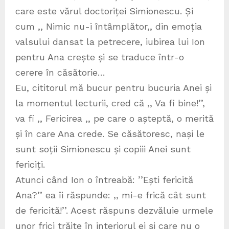
care este vărul doctoriței Simionescu. Și
cum ,, Nimic nu-i întâmplător,, din emoția
valsului dansat la petrecere, iubirea lui Ion
pentru Ana crește și se traduce într-o
cerere în căsătorie…
Eu, cititorul mă bucur pentru bucuria Anei și
la momentul lecturii, cred că ,, Va fi bine!’’,
va fi ,, Fericirea ,, pe care o așteptă, o merită
și în care Ana crede. Se căsătoresc, nași le
sunt soții Simionescu și copiii Anei sunt
fericiți.
Atunci când Ion o întreabă: ’’Ești fericită
Ana?’’ ea îi răspunde: ,, mi-e frică cât sunt
de fericită!’’. Acest răspuns dezvăluie urmele
unor frici trăite în interiorul ei și care nu o