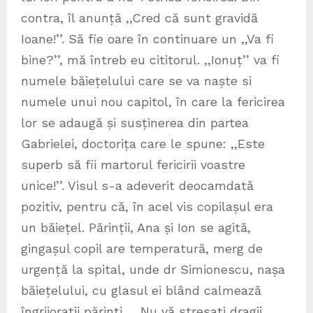
contra, îl anunță ,,Cred că sunt gravidă
Ioane!’’. Să fie oare în continuare un ,,Va fi
bine?’’, mă întreb eu cititorul. ,,Ionuț’’ va fi
numele băiețelului care se va naște si
numele unui nou capitol, în care la fericirea
lor se adaugă și susținerea din partea
Gabrielei, doctorița care le spune: ,,Este
superb să fii martorul fericirii voastre
unice!’’. Visul s-a adeverit deocamdată
pozitiv, pentru că, în acel vis copilașul era
un băiețel. Părinții, Ana și Ion se agită,
gingașul copil are temperatură, merg de
urgență la spital, unde dr Simionescu, nașa
băiețelului, cu glasul ei blând calmează
îngrijorații părinți. ,, Nu vă stresați dragii