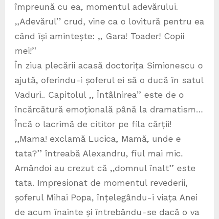
împreună cu ea, momentul adevărului.
,,Adevărul’’ crud, vine ca o lovitură pentru ea
când își amintește: ,, Gara! Toader! Copii
mei!’’
În ziua plecării acasă doctorița Simionescu o
ajută, oferindu-i șoferul ei să o ducă în satul
Vaduri.. Capitolul ,, Întâlnirea’’ este de o
încărcătură emoțională până la dramatism…
Încă o lacrimă de cititor pe fila cărții!
,,Mama! exclamă Lucica, Mamă, unde e
tata?’’ întreabă Alexandru, fiul mai mic.
Amândoi au crezut că ,,domnul înalt’’ este
tata. Impresionat de momentul revederii,
șoferul Mihai Popa, înțelegându-i viața Anei
de acum înainte și întrebându-se dacă o va