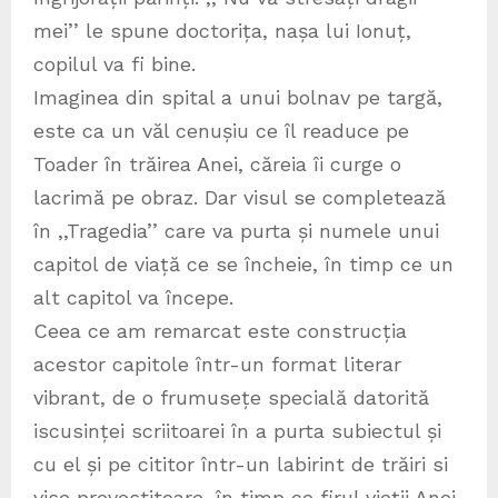
mei’’ le spune doctorița, nașa lui Ionuț,
copilul va fi bine.
Imaginea din spital a unui bolnav pe targă,
este ca un văl cenușiu ce îl readuce pe
Toader în trăirea Anei, căreia îi curge o
lacrimă pe obraz. Dar visul se completează
în ,,Tragedia’’ care va purta și numele unui
capitol de viață ce se încheie, în timp ce un
alt capitol va începe.
Ceea ce am remarcat este construcția
acestor capitole într-un format literar
vibrant, de o frumusețe specială datorită
iscusinței scriitoarei în a purta subiectul și
cu el și pe cititor într-un labirint de trăiri si
vise prevestitoare, în timp ce firul vieții Anei