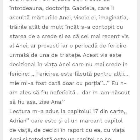
întotdeauna, doctorița Gabriela, care ii
ascultă mărturiile Anei, visele ei, imaginația,
trăirile atât de mult încât s-a contopit cu
starea de a crede și ea că cel mai recent vis
al Anei, ar prevesti iar o perioadă de fericire
urmată de una de tristețe. Acest vis este
decizional în viața Anei care nu mai crede în
fericire: ,, Fericirea este făcută pentru alții…
mie mi-a fost dată doar cu porția’’…’’ Eu n-
am ales să fiu nefericită… dar m-am născut
să fiu așa, zise Ana.’’
Lectura m-a adus la capitolul 17 din carte,,
Adrian’’ care este și el un marcant capitol
de viață, de decizii în raport cu ea, cu viața
Anei și totodată este un capitol ce se