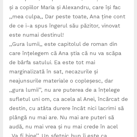
și a copiilor Maria și Alexandru, care își fac
,,mea culpa,, Dar peste toate, Ana ține cont
de ce i-a spus îngerul său păzitor, vinovat
este numai destinul!
,,Gura lumii,, este capitolul de roman din
care înțelegem că Ana știa că nu va scăpa
de bârfa satului. Ea este tot mai
marginalizată în sat, necazurile și
neajunsurile materiale o copleșesc, dar
,,gura lumii’’, nu are puterea de a înțelege
sufletul uni om, ca acela al Anei, încărcat de
destin, cu atâta durere încât nici lacrimi să
plângă nu mai are. Nu mai are puteri să
audă, nu mai vrea și nu mai crede în acel
,,Va fi bine’’. Un sfetnic bun îi este ca