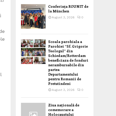
ti
Conferința ROUNIT de
la München
i
August 3, 2026
0
ode
ele
Scoala parohiala a
Parohiei “Sf. Grigorie
Teologul” din
Schiedam/Rotterdam
beneficiaza de fonduri
nerambursabile din
partea
Departamentului
l
pentru Romanii de
Pretutindeni
August 3, 2026
0
Ziua națională de
comemorare a
Holocaustului