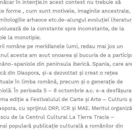
 măcar în intenție.În acest contest nu trebuie să
ite forme , cum sunt motivele, imaginile ancestrale,
itologiile arhaoce etc.de-alungul evoluției literaturi
oluează de la constante spre inconstante, de la
pie la monotipie.
turii române pe meridianele lumi, redau mai jos un
i anul acesta am avut onoarea și bucuria de a particip
omâno-spaniole din peninsula iberică. Spania, care ar
 din Diaspora, și-a dezvoltat și creat o rețea
rituale în limba română, precum și o generație de
niolă. În perioada 5 – 8 octombrie a.c. s-a desfășura
ima ediție a Festivalulul de Carte și Arte – Culturo ș
spora, cu sprijinul DRP, ICR și MAE. Meritul organizăr
rescu de la Centrul Cultural La Tierra Tracia –
ai populară publicație culturală a românilor din