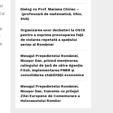
ei
Dialog cu Prof. Mariana Chiriac –
 ca
(profesoară de matematică, Ohio,
SUA)
a
Organizarea unor dezbateri la OSCE
pentru a exprima preocuparea față
e
de violarea repetată a spațiului
a
aerian al României
Mesajul Președintelui României,
Nicușor Dan, privind menținerea
ratingului de țară de către Agenția
Fitch, implementarea PNRR și
consolidarea stabilității economice
Mesajul Președintelui României,
Nicușor Dan, transmis cu prilejul
ă
Zilei Europene de Comemorare a
Holocaustului Romilor