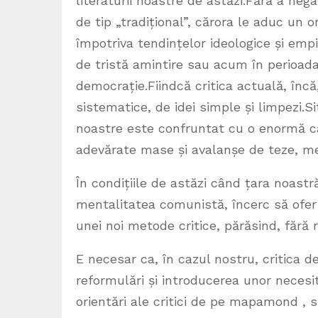
literaturii noastre de astăzi.Fără a nega 
de tip „tradițional”, cărora le aduc un o
împotriva tendințelor ideologice și empi
de tristă amintire sau acum în perioad
democrație.Fiindcă critica actuală, încă
sistematice, de idei simple și limpezi.Si
noastre este confruntat cu o enormă can
adevărate mase și avalanșe de teze, me
În condițiile de astăzi când țara noas
mentalitatea comunistă, încerc să ofer 
unei noi metode critice, părăsind, fără r
E necesar ca, în cazul nostru, critica de
reformulări și introducerea unor necesit
orientări ale critici de pe mapamond ,