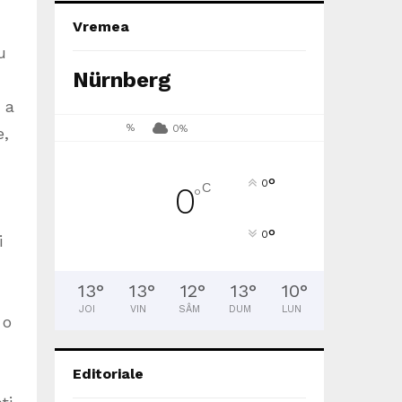
Vremea
u
Nürnberg
 a
%
0%
e,
°
0
C
0
°
°
0
i
13
°
13
°
12
°
13
°
10
°
JOI
VIN
SÂM
DUM
LUN
 o
Editoriale