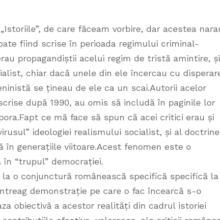
„Istoriile”, de care făceam vorbire, dar acestea nara
ate fiind scrise în perioada regimului criminal-
erau propagandiștii acelui regim de tristă amintire, și
alist, chiar dacă unele din ele încercau cu disperar
ninistă se țineau de ele ca un scai.Autorii acelor
scrise după 1990, au omis să includă în paginile lor
ora.Fapt ce mă face să spun că acei critici erau și
irusul” ideologiei realismului socialist, și al doctrine
 în generațiile viitoare.Acest fenomen este o
 în “trupul” democrației.
de la o conjunctură românească specifică specifică la
 întreag demonstrație pe care o fac încearcă s-o
 obiectivă a acestor realități din cadrul istoriei