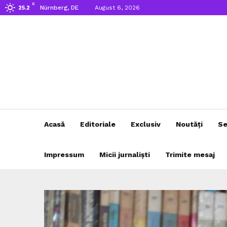
C
Nürnberg, DE
August 6, 2026
25.2
Acasă
Editoriale
Exclusiv
Noutăți
Se
Impressum
Micii jurnaliști
Trimite mesaj