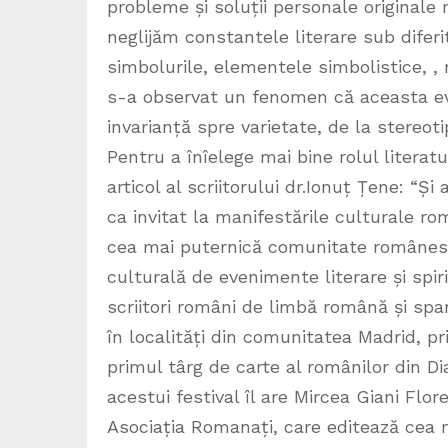
probleme și soluții personale originale
neglijăm constantele literare sub difer
simbolurile, elementele simbolistice, , m
s-a observat un fenomen că aceasta ev
invarianță spre varietate, de la stereoti
Pentru a înîelege mai bine rolul litera
articol al scriitorului dr.Ionuț Țene: “Ș
ca invitat la manifestările culturale r
cea mai puternică comunitate românescă
culturală de evenimente literare și spi
scriitori români de limbă română și spa
în localități din comunitatea Madrid, pr
primul târg de carte al românilor din Dia
acestui festival îl are Mircea Giani Flo
Asociația Romanați, care editează cea m