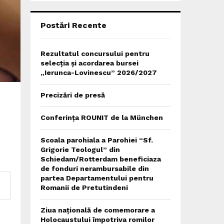
C
H
Postări Recente
Rezultatul concursului pentru
selecția și acordarea bursei
„Ierunca-Lovinescu” 2026/2027
Precizări de presă
Conferința ROUNIT de la München
Scoala parohiala a Parohiei “Sf.
Grigorie Teologul” din
Schiedam/Rotterdam beneficiaza
de fonduri nerambursabile din
partea Departamentului pentru
Romanii de Pretutindeni
Ziua națională de comemorare a
Holocaustului împotriva romilor