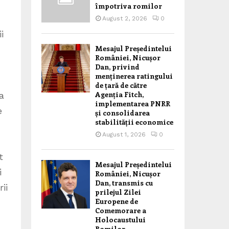
împotriva romilor
August 2, 2026
0
i
Mesajul Președintelui
României, Nicușor
Dan, privind
menținerea ratingului
de țară de către
Agenția Fitch,
a
implementarea PNRR
e
și consolidarea
stabilității economice
August 1, 2026
0
t
Mesajul Președintelui
i
României, Nicușor
Dan, transmis cu
ii
prilejul Zilei
Europene de
Comemorare a
Holocaustului
Romilor