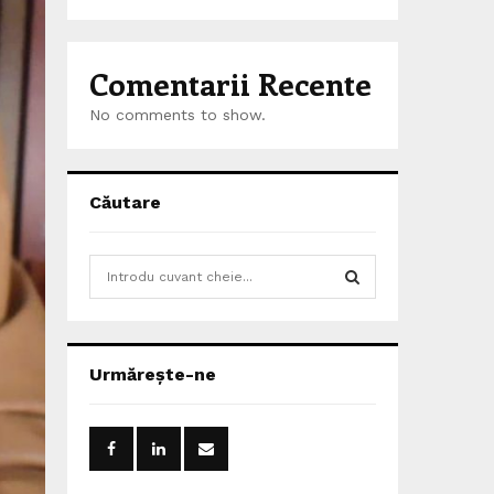
Comentarii Recente
No comments to show.
Căutare
S
e
a
S
r
c
E
Urmărește-ne
h
f
A
o
r
R
: