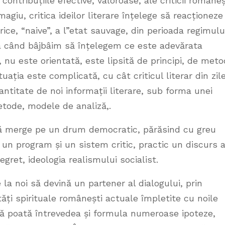
contribuțiile efective, valoroase, ale criticii româneș
magiu, critica ideilor literare înțelege să reacționeze
rice, “naive”, a l”etat sauvage, din perioada regimulu
a când bâjbâim să înțelegem ce este adevărata
, nu este orientată, este lipsită de principi, de met
tuația este complicată, cu cât criticul literar din zil
titate de noi informații literare, sub forma unei
tode, modele de analiză,.
tră merge pe un drum democratic, părăsind cu greu
un program și un sistem critic, practic un discurs a
egret, ideologia realismului socialist.
 la noi să devină un partener al dialogului, prin
ăți spirituale românești actuale împletite cu noile
 să poată întrevedea și formula numeroase ipoteze,