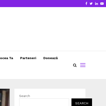
Facebook
Twitter
Linke
Y
ocea Ta
Parteneri
Donează
Search
SEARCH