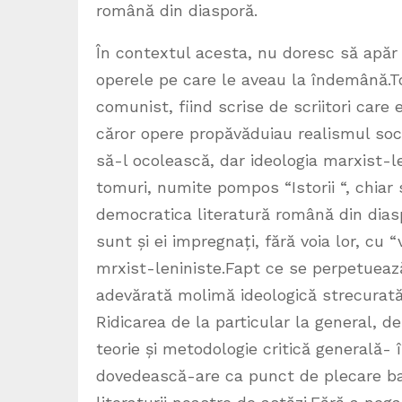
română din diasporă.
În contextul acesta, nu doresc să apăr 
operele pe care le aveau la îndemână.To
comunist, fiind scrise de scriitori care 
căror opere propăvăduiau realismul soci
să-l ocolească, dar ideologia marxist-le
tomuri, numite pompos “Istorii “, chiar 
democratica literatură română din diasp
sunt și ei impregnați, fără voia lor, cu “v
mrxist-leniniste.Fapt ce se perpetuează
adevărată molimă ideologică strecurată
Ridicarea de la particular la general, 
teorie și metodologie critică generală-
dovedească-are ca punct de plecare baza