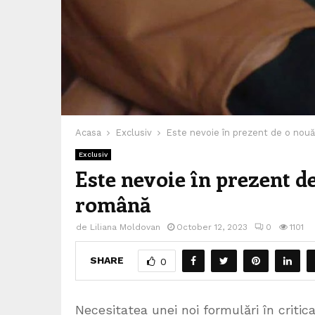
Acasa
Exclusiv
Este nevoie în prezent de o nouă 
Exclusiv
Este nevoie în prezent de
română
de
Liliana Moldovan
October 12, 2023
0
1101
SHARE
0
Necesitatea unei noi formulări în critica