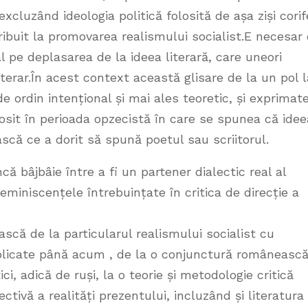
excluzând ideologia politică folosită de așa ziși corif
ntribuit la promovarea realismului socialist.E necesar
l pe deplasarea de la ideea literară, care uneori
iterar.În acest context această glisare de la un pol l
 ordin intențional și mai ales teoretic, și exprimat
osit în perioada opzecistă în care se spunea că idee
scă ce a dorit să spună poetul sau scriitorul.
că bâjbâie între a fi un partener dialectic real al
 reminiscențele întrebuințate în critica de direcție a
ască de la particularul realismului socialist cu
ublicate până acum , de la o conjunctură româneasc
ci, adică de ruși, la o teorie și metodologie critică
ctivă a realități prezentului, incluzând și literatura