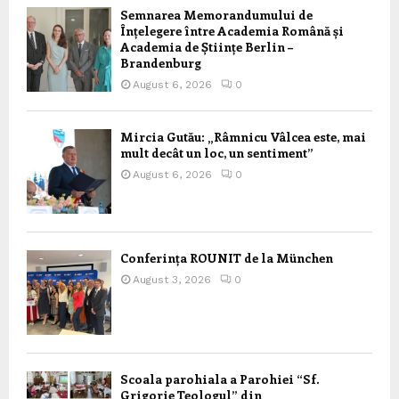
Semnarea Memorandumului de
Înțelegere între Academia Română și
Academia de Științe Berlin –
Brandenburg
August 6, 2026
0
Mircia Gutău: „Râmnicu Vâlcea este, mai
mult decât un loc, un sentiment”
August 6, 2026
0
Conferința ROUNIT de la München
August 3, 2026
0
Scoala parohiala a Parohiei “Sf.
Grigorie Teologul” din