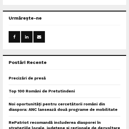
a
S
r
c
E
Urmărește-ne
h
f
A
o
r
R
:
C
Postări Recente
H
Precizări de presă
Top 100 Români de Pretutindeni
Noi oportunități pentru cercetătorii români din
diaspora: ANC lansează două programe de mobilitate
RePatriot recomandă includerea diasporei în
strategiile locale, județene și regionale de dezvoltare