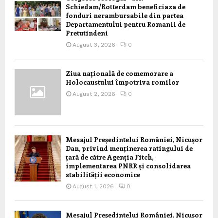
Schiedam/Rotterdam beneficiaza de
fonduri nerambursabile din partea
Departamentului pentru Romanii de
Pretutindeni
August 3, 2026
0
Ziua națională de comemorare a
Holocaustului împotriva romilor
August 2, 2026
0
Mesajul Președintelui României, Nicușor
Dan, privind menținerea ratingului de
țară de către Agenția Fitch,
implementarea PNRR și consolidarea
stabilității economice
August 1, 2026
0
Mesajul Președintelui României, Nicușor