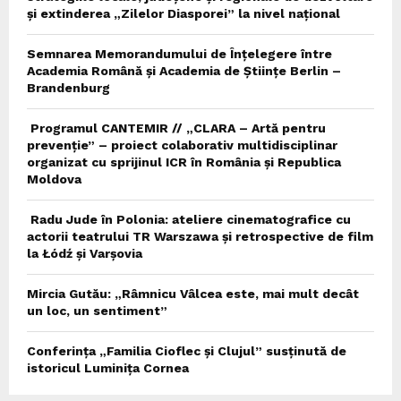
și extinderea „Zilelor Diasporei” la nivel național
Semnarea Memorandumului de Înțelegere între
Academia Română și Academia de Științe Berlin –
Brandenburg
Programul CANTEMIR // „CLARA – Artă pentru
prevenție” – proiect colaborativ multidisciplinar
organizat cu sprijinul ICR în România și Republica
Moldova
Radu Jude în Polonia: ateliere cinematografice cu
actorii teatrului TR Warszawa și retrospective de film
la Łódź și Varșovia
Mircia Gutău: „Râmnicu Vâlcea este, mai mult decât
un loc, un sentiment”
Conferința „Familia Cioflec și Clujul” susținută de
istoricul Luminița Cornea