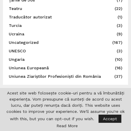
Teatru
(22)
Traducător autorizat
(1)
Turcia
(3)
Ucraina
(9)
Uncategorized
(167)
UNESCO
(3)
Ungaria
(10)
Uniunea Europeană
(16)
Uniunea Ziariștilor Profesioniști din România
(37)
Acest site web folosește cookie-uri pentru a vă îmbunătăți
experiența. Vom presupune că sunteți de acord cu acest
lucru, dar puteți renunța dacă doriți. This website uses
cookies to improve your experience. We'll assume you're ok
with this, but you can opt-out if you wish.
Accept
Read More