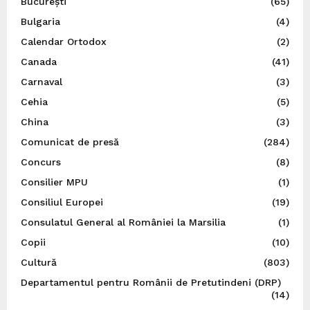
București
(65)
Bulgaria
(4)
Calendar Ortodox
(2)
Canada
(41)
Carnaval
(3)
Cehia
(5)
China
(3)
Comunicat de presă
(284)
Concurs
(8)
Consilier MPU
(1)
Consiliul Europei
(19)
Consulatul General al României la Marsilia
(1)
Copii
(10)
Cultură
(803)
Departamentul pentru Românii de Pretutindeni (DRP)
(14)