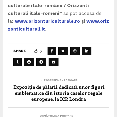
culturale italo-române / Orizzonti
culturali italo-romeni”
se
pot accesa de
la:
www.orizonturiculturale.ro
şi
www.oriz
zonticulturali.it
.
SHARE
0
POSTAREA ANTERIOARĂ
Expoziție de pălării dedicată unor figuri
emblematice din istoria caselor regale
europene, la ICR Londra
URMĂTOAREA POSTARE