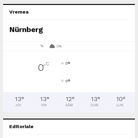
Vremea
Nürnberg
%
0%
°
C
0
0
°
°
0
13
°
13
°
12
°
13
°
10
°
JOI
VIN
SÂM
DUM
LUN
Editoriale