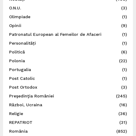
O.N.U.
(3)
Olimpiade
(1)
Opinii
(9)
Patronatul European al Femeilor de Afaceri
(1)
Personalități
(1)
Politică
(6)
Polonia
(22)
Portugalia
(1)
Post Catolic
(1)
Post Ortodox
(3)
Preşedinţia României
(245)
Război, Ucraina
(16)
Religie
(36)
REPATRIOT
(31)
România
(852)