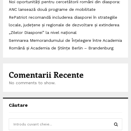
Noi oportunități pentru cercetătorii români din diaspora:
ANC lansează două programe de mobilitate
RePatriot recomandă includerea diasporei în strategiile
locale, județene și regionale de dezvoltare și extinderea
„Zilelor Diasporei” la nivel național
Semnarea Memorandumului de Înțelegere între Academia
Română și Academia de Științe Berlin – Brandenburg
Comentarii Recente
No comments to show.
Căutare
S
e