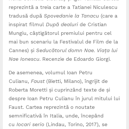
reprezintă a treia carte a Tatianei Niculescu
tradusă după
Spovedanie la
Tanacu
(care a
inspirat filmul
După dealuri
de Cristian
Mungiu, câștigătorul premiului pentru cel
mai bun scenariu la Festivalul de Film de la
Cannes) și
Seducătorul domn Nae. Viața lui
Nae Ionescu
. Recenzie de Edoardo Giorgi.
De asemenea, volumul Ioan Petru
Culianu,
Faust
(Bietti, Milano), îngrijit de
Roberta Moretti și cuprinzând texte de și
despre Ioan Petru Culianu în jurul mitului lui
Faust. Cartea reprezintă o noutate
semnificativă în Italia, unde, începând
cu
Iocari serio
(Lindau, Torino, 2017), se