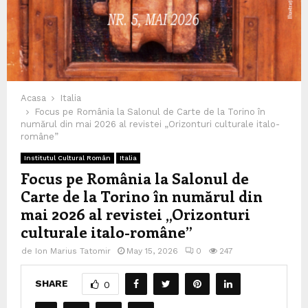
Acasa
Italia
Focus pe România la Salonul de Carte de la Torino în
numărul din mai 2026 al revistei „Orizonturi culturale italo-
române”
Institutul Cultural Român
Italia
Focus pe România la Salonul de
Carte de la Torino în numărul din
mai 2026 al revistei „Orizonturi
culturale italo-române”
de
Ion Marius Tatomir
May 15, 2026
0
247
SHARE
0