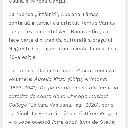
Călina și Mircea Canțăr.
La rubrica „Întâlniri”, Luciana Tămaș
continuă interviul cu artistul Remus Vârnav
despre evenimentul ART Bunavestire, care
face parte din tradiția culturală a orașului
Negrești-Oaș, ajuns anul acesta la cea de-a
40-a ediție.
La rubrica „Orizonturi critice” sunt recenzate
volumele:
Aurelia Kitzu (Chițu) Arimondi
(1866–1941). De pe marile scene ale lumii, la
catedra de canto de la Chicago Musical
College
(Editura Vasiliana, Iași, 2026), scris
de Nicoleta Presură-Călina, și
Miron Kiropol
– o voce poetică între două lumi
de Stella