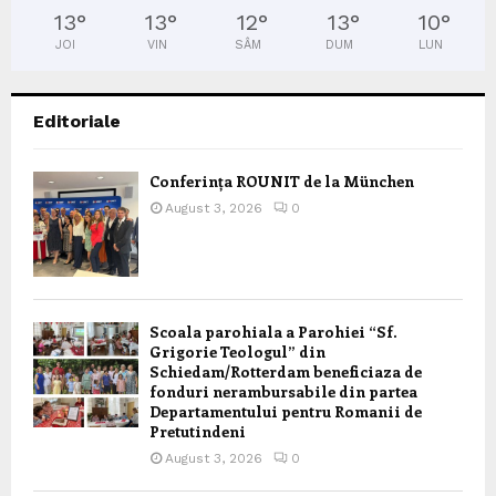
13
°
13
°
12
°
13
°
10
°
JOI
VIN
SÂM
DUM
LUN
Editoriale
Conferința ROUNIT de la München
August 3, 2026
0
Scoala parohiala a Parohiei “Sf.
Grigorie Teologul” din
Schiedam/Rotterdam beneficiaza de
fonduri nerambursabile din partea
Departamentului pentru Romanii de
Pretutindeni
August 3, 2026
0