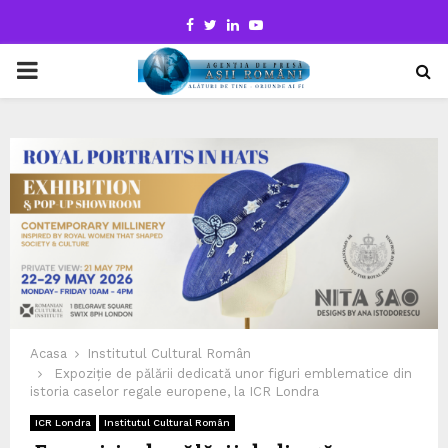
Facebook
Twitter
Linkedin
Youtube
PRIMARY
MENU
Acasa
Institutul Cultural Român
Expoziție de pălării dedicată unor figuri emblematice din
istoria caselor regale europene, la ICR Londra
ICR Londra
Institutul Cultural Român