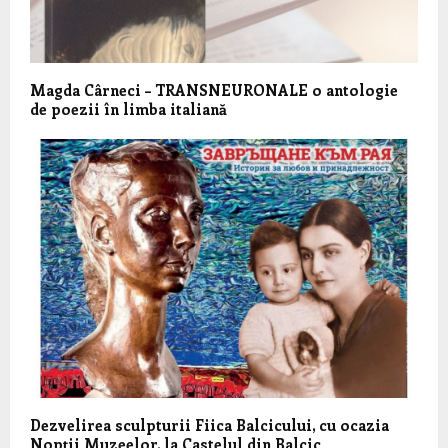
Magda Cârneci – TRANSNEURONALE o antologie
de poezii în limba italiană
Dezvelirea sculpturii Fiica Balcicului, cu ocazia
Nopții Muzeelor, la Castelul din Balcic