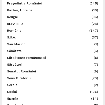
Preşedinţia României
(245)
Război, Ucraina
(16)
Religie
(36)
REPATRIOT
(28)
România
(847)
S.U.A.
(37)
San Marino
(1)
Sănătate
(6)
Sărbătoare românească
(5)
Sărbători
(7)
Senatul României
(9)
Sens Giratoriu
(70)
Serbia
(2)
Social
(136)
Spania
(34)