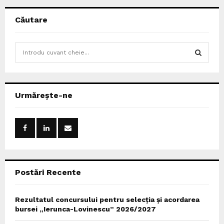
Căutare
S
e
a
S
r
c
E
Urmărește-ne
h
f
A
o
r
R
:
C
Postări Recente
H
Rezultatul concursului pentru selecția și acordarea
bursei „Ierunca-Lovinescu” 2026/2027