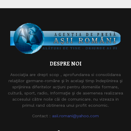
DESPRE NOI
Asociaţia are drept scop , aprofundarea si consolidarea
relaţiilor germane-române şi în acelaşi timp îndeplinirea şi
sprijinirea diferitelor acţiuni pentru domeniile formare,
cultură, sport, radio, Informaţie şi de asemenea realizarea
accesului către noile căi de comunicare. nu vizeaza in
primul rand obtinerea unui profit economic.
Contact :
asii.romani@yahoo.com