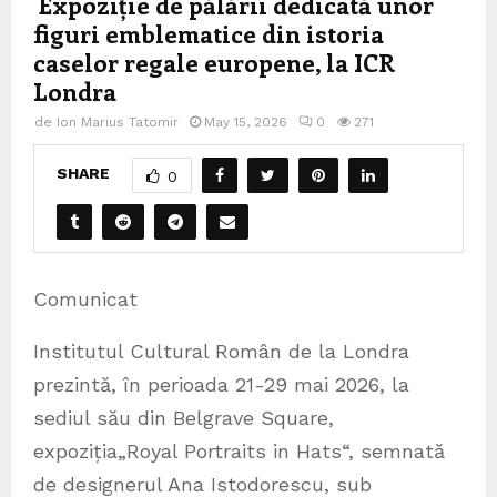
Expoziție de pălării dedicată unor
figuri emblematice din istoria
caselor regale europene, la ICR
Londra
de
Ion Marius Tatomir
May 15, 2026
0
271
SHARE
0
Comunicat
Institutul Cultural Român de la Londra
prezintă, în perioada 21-29 mai 2026, la
sediul său din Belgrave Square,
expoziția„Royal Portraits in Hats“, semnată
de designerul Ana Istodorescu, sub