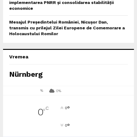
implementarea PNRR și consolidarea stabilității
economice
Mesajul Președintelui României, Nicușor Dan,
transmis cu prilejul Zilei Europene de Comemorare a
Holocaustului Romilor
Vremea
Nürnberg
%
0%
°
C
0
0
°
°
0