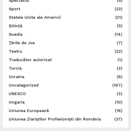
Spectacol
(5)
Sport
(22)
Statele Unite ale Americii
(21)
Știință
(5)
Suedia
(14)
Ţările de Jos
(7)
Teatru
(22)
Traducător autorizat
(1)
Turcia
(3)
Ucraina
(9)
Uncategorized
(167)
UNESCO
(3)
Ungaria
(10)
Uniunea Europeană
(16)
Uniunea Ziariștilor Profesioniști din România
(37)