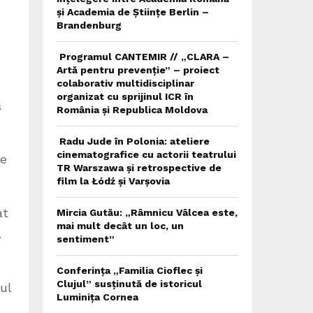
și Academia de Științe Berlin –
Brandenburg
Programul CANTEMIR // „CLARA –
Artă pentru prevenție” – proiect
colaborativ multidisciplinar
organizat cu sprijinul ICR în
ă
România și Republica Moldova
Radu Jude în Polonia: ateliere
cinematografice cu actorii teatrului
re
TR Warszawa și retrospective de
film la Łódź și Varșovia
at
Mircia Gutău: „Râmnicu Vâlcea este,
mai mult decât un loc, un
.
sentiment”
Conferința „Familia Cioflec și
Clujul” susținută de istoricul
ul
Luminița Cornea