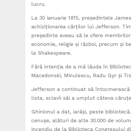
lucru.
La 30 ianuarie 1815, președintele Jam
achiziționarea cărților lui Jefferson. T
președinte aveau să le ofere membrilor 
economie, religie și război, precum și be
la Shakespeare.
Fără intenția de a mă lăuda în Bibliote
Macedonski, Minulescu, Radu Gyr și Tra
Jefferson a continuat să întocmerască 
lista, sclavii săi a umplut câteva căruț
Ghinionul a dat, iarăși, peste bibliotec
cenușe, alături de alte 30.000 de volum
incendiu de la Biblioteca Congresului di