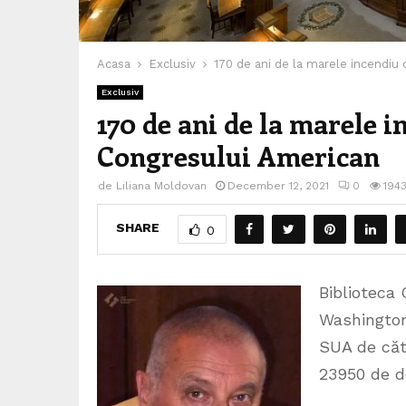
Acasa
Exclusiv
170 de ani de la marele incendiu 
Exclusiv
170 de ani de la marele i
Congresului American
de
Liliana Moldovan
December 12, 2021
0
194
SHARE
0
Biblioteca 
Washington
SUA de căt
23950 de do