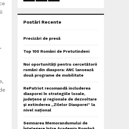
:
ce
C
i
H
Postări Recente
Precizări de presă
,
Top 100 Români de Pretutindeni
Noi oportunități pentru cercetătorii
români din diaspora: ANC lansează
două programe de mobilitate
e,
RePatriot recomandă includerea
 de
diasporei în strategiile locale,
județene și regionale de dezvoltare
și extinderea „Zilelor Diasporei” la
nivel național
Semnarea Memorandumului de
Înțelegere între Academia Română