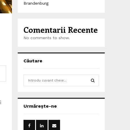
Brandenburg
Comentarii Recente
No comments to show.
Căutare
S
e
a
S
,
r
i
c
E
Urmărește-ne
h
f
A
o
r
R