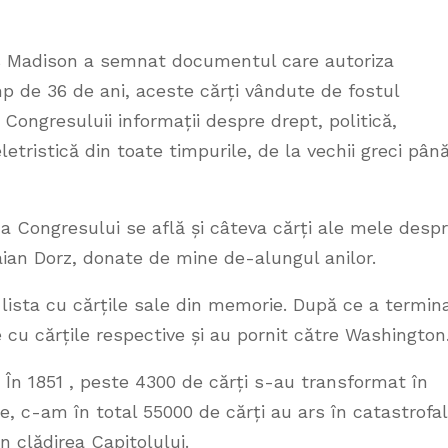
es Madison a semnat documentul care autoriza
imp de 36 de ani, aceste cărți vândute de fostul
Congresuluii informații despre drept, politică,
letristică din toate timpurile, de la vechii greci pân
ca Congresului se află și câteva cărți ale mele desp
ian Dorz, donate de mine de-alungul anilor.
lista cu cărțile sale din memorie. După ce a termin
e cu cărțile respective și au pornit către Washington
ă. În 1851 , peste 4300 de cărți s-au transformat în
e, c-am în total 55000 de cărți au ars în catastrofal
n clădirea Capitolului.