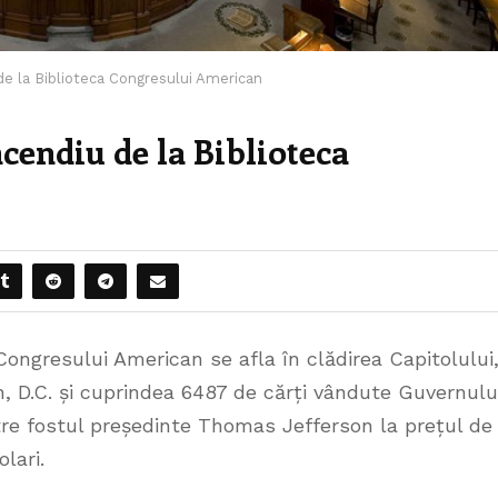
de la Biblioteca Congresului American
ncendiu de la Biblioteca
3
Congresului American se afla în clădirea Capitolului
, D.C. și cuprindea 6487 de cărți vândute Guvernulu
re fostul președinte Thomas Jefferson la prețul de
lari.