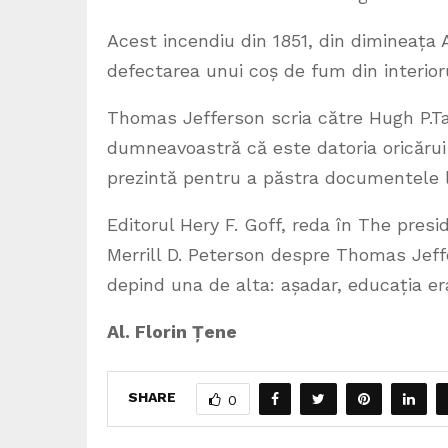
Acest incendiu din 1851, din dimineața 
defectarea unui coș de fum din interior
Thomas Jefferson scria către Hugh P.Ta
dumneavoastră că este datoria oricărui 
prezintă pentru a păstra documentele le
Editorul Hery F. Goff, reda în The presi
Merrill D. Peterson despre Thomas Jeffe
depind una de alta: așadar, educația er
Al. Florin Țene
SHARE
0