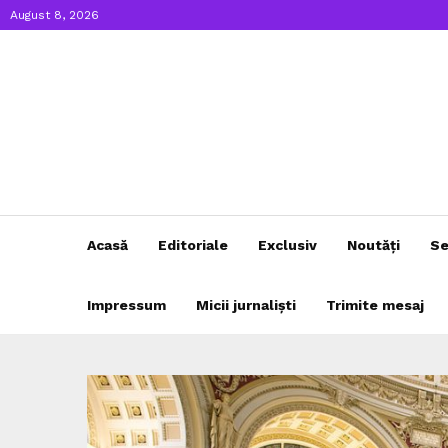
August 8, 2026
Acasă
Editoriale
Exclusiv
Noutăți
Se
Impressum
Micii jurnaliști
Trimite mesaj