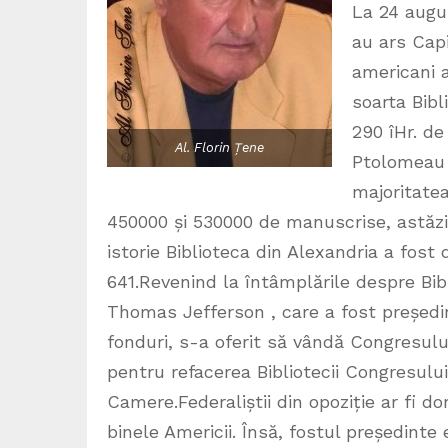
La 24 augus
au ars Capi
americani a
soarta Bibl
290 îHr. de
Al. Florin Țene
Ptolomeau a
majoritatea
450000 și 530000 de manuscrise, astăzi
istorie Biblioteca din Alexandria a fos
641.Revenind la întâmplările despre Bib
Thomas Jefferson , care a fost președint
fonduri, s-a oferit să vândă Congresulu
pentru refacerea Bibliotecii Congresulu
Camere.Federaliștii din opoziție ar fi d
binele Americii. Însă, fostul președinte