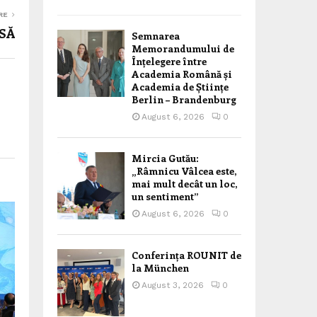
RE
SĂ
Semnarea
Memorandumului de
Înțelegere între
Academia Română și
Academia de Științe
Berlin – Brandenburg
August 6, 2026
0
Mircia Gutău:
„Râmnicu Vâlcea este,
mai mult decât un loc,
un sentiment”
August 6, 2026
0
Conferința ROUNIT de
la München
August 3, 2026
0