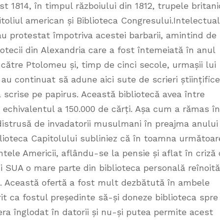
t 1814, în timpul războiului din 1812, trupele britani
toliul american și Biblioteca Congresului.Intelectuali
u protestat împotriva acestei barbarii, amintind de
iotecii din Alexandria care a fost întemeiată în anul
 către Ptolomeu și, timp de cinci secole, urmașii lui
u continuat să adune aici sute de scrieri științifice
 scrise pe papirus. Această bibliotecă avea între
 echivalentul a 150.000 de cărți. Așa cum a rămas în
t distrusă de invadatorii musulmani în preajma anului
lioteca Capitolului subliniez că în toamna următoar
ele Americii, aflându-se la pensie și aflat în criză
i SUA o mare parte din biblioteca personală reînoită
i. Această ofertă a fost mult dezbătută în ambele
orit ca fostul președinte să-și doneze biblioteca spre
 era înglodat în datorii și nu-și putea permite acest