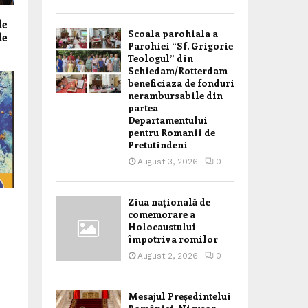
de
Scoala parohiala a
de
Parohiei “Sf. Grigorie
Teologul” din
Schiedam/Rotterdam
beneficiaza de fonduri
nerambursabile din
partea
Departamentului
pentru Romanii de
Pretutindeni
August 3, 2026
0
Ziua națională de
comemorare a
Holocaustului
împotriva romilor
August 2, 2026
0
Mesajul Președintelui