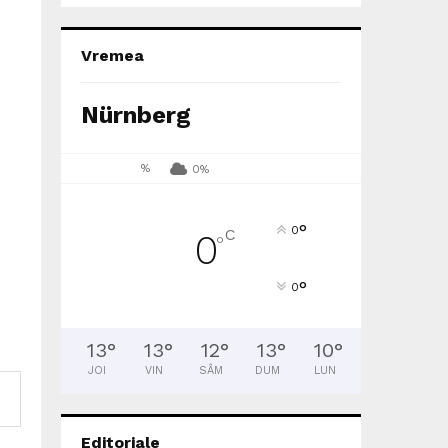
Vremea
Nürnberg
%
0%
°
0
C
0
°
°
0
13
°
13
°
12
°
13
°
10
°
JOI
VIN
SÂM
DUM
LUN
Editoriale