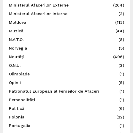
Ministerul Afacerilor Externe
(264)
Ministerul Afacerilor Interne
(3)
Moldova
(112)
Muzică
(44)
N.A.T.O.
(8)
Norvegia
(5)
Noutăți
(496)
O.N.U.
(3)
Olimpiade
(1)
Opinii
(9)
Patronatul European al Femeilor de Afaceri
(1)
Personalități
(1)
Politică
(6)
Polonia
(22)
Portugalia
(1)