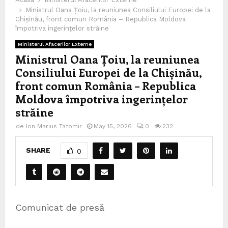
Ministrul Oana Țoiu, la reuniunea Consiliului Europei de la
Chișinău, front comun România – Republica Moldova
împotriva ingerințelor străine
Ministerul Afacerilor Externe
Ministrul Oana Țoiu, la reuniunea
Consiliului Europei de la Chișinău,
front comun România – Republica
Moldova împotriva ingerințelor
străine
de
Ion Marius Tatomir
May 15, 2026
0
232
SHARE
0
Comunicat de presă