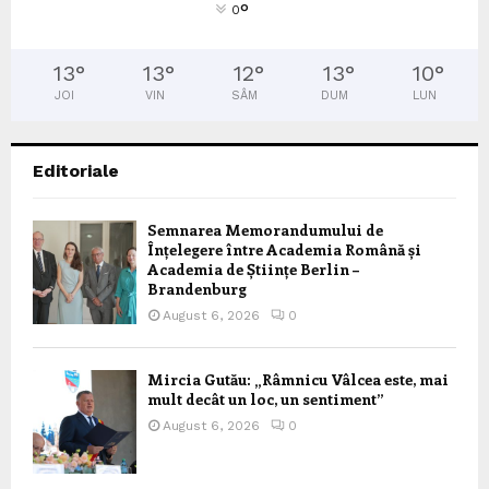
°
0
13
°
13
°
12
°
13
°
10
°
JOI
VIN
SÂM
DUM
LUN
Editoriale
Semnarea Memorandumului de
Înțelegere între Academia Română și
Academia de Științe Berlin –
Brandenburg
August 6, 2026
0
Mircia Gutău: „Râmnicu Vâlcea este, mai
mult decât un loc, un sentiment”
August 6, 2026
0