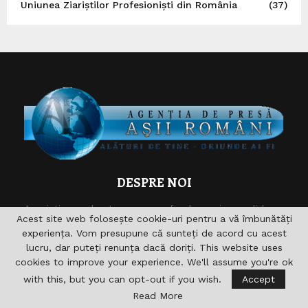
Uniunea Ziariștilor Profesioniști din România
(37)
DESPRE NOI
Asociaţia are drept scop , aprofundarea si consolidarea
Acest site web folosește cookie-uri pentru a vă îmbunătăți
relaţiilor germane-române şi în acelaşi timp îndeplinirea şi
experiența. Vom presupune că sunteți de acord cu acest
sprijinirea diferitelor acţiuni pentru domeniile formare,
lucru, dar puteți renunța dacă doriți. This website uses
cultură, sport, radio, Informaţie şi de asemenea realizarea
cookies to improve your experience. We'll assume you're ok
accesului către noile căi de comunicare. nu vizeaza in
with this, but you can opt-out if you wish.
Accept
primul rand obtinerea unui profit economic.
Read More
Contact :
asii.romani@yahoo.com