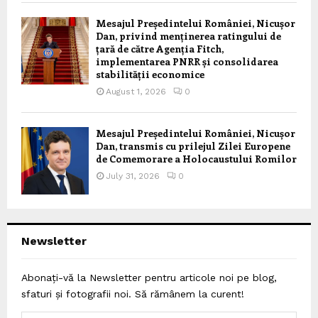
Mesajul Președintelui României, Nicușor
Dan, privind menținerea ratingului de
țară de către Agenția Fitch,
implementarea PNRR și consolidarea
stabilității economice
August 1, 2026
0
Mesajul Președintelui României, Nicușor
Dan, transmis cu prilejul Zilei Europene
de Comemorare a Holocaustului Romilor
July 31, 2026
0
Newsletter
Abonați-vă la Newsletter pentru articole noi pe blog,
sfaturi și fotografii noi. Să rămânem la curent!