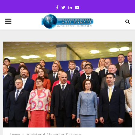
Facebook
Twitter
Linkedin
Youtube
PRIMARY
MENU
Acasa
Ministerul Afacerilor Externe