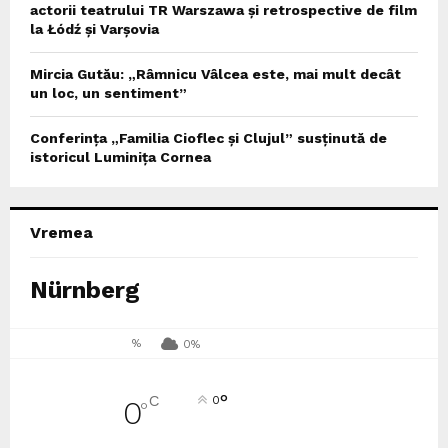
actorii teatrului TR Warszawa și retrospective de film
la Łódź și Varșovia
Mircia Gutău: „Râmnicu Vâlcea este, mai mult decât
un loc, un sentiment”
Conferința „Familia Cioflec și Clujul” susținută de
istoricul Luminița Cornea
Vremea
Nürnberg
%
0%
°
C
0
0
°