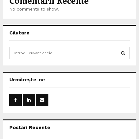
Comentarii Recente
No comments to show.
Căutare
S
e
a
S
r
c
E
Urmărește-ne
h
f
A
o
r
R
:
C
Postări Recente
H