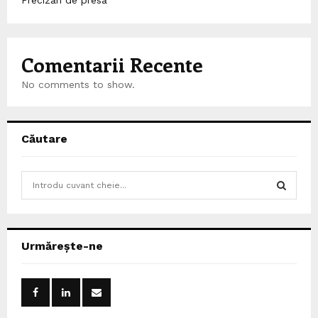
Comentarii Recente
No comments to show.
Căutare
S
e
a
S
r
c
E
Urmărește-ne
h
f
A
o
r
R
: