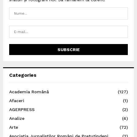
Categories
Academia Română
(127)
Afaceri
(1)
AGERPRESS
(2)
Analize
(4)
Arte
(72)
Asociația Jurnaliștilor Români de Pretutindeni
(2)