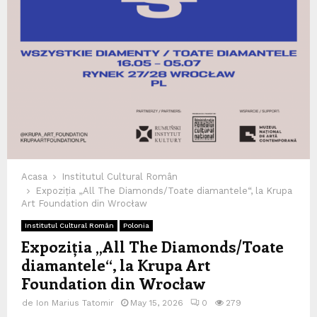
Acasa
Institutul Cultural Român
Expoziția „All The Diamonds/Toate diamantele“, la Krupa
Art Foundation din Wrocław
Institutul Cultural Român
Polonia
Expoziția „All The Diamonds/Toate
diamantele“, la Krupa Art
Foundation din Wrocław
de
Ion Marius Tatomir
May 15, 2026
0
279