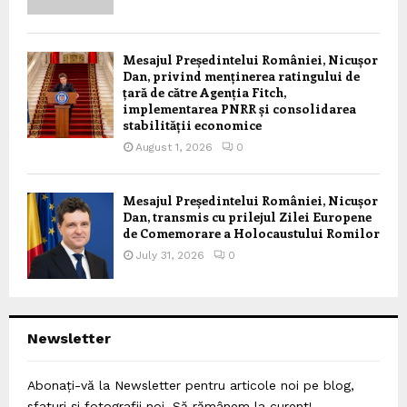
Mesajul Președintelui României, Nicușor
Dan, privind menținerea ratingului de
țară de către Agenția Fitch,
implementarea PNRR și consolidarea
stabilității economice
August 1, 2026
0
Mesajul Președintelui României, Nicușor
Dan, transmis cu prilejul Zilei Europene
de Comemorare a Holocaustului Romilor
July 31, 2026
0
Newsletter
Abonați-vă la Newsletter pentru articole noi pe blog,
sfaturi și fotografii noi. Să rămânem la curent!