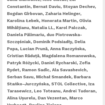
Constantin, Bernat Daviu, Stoyan Dechev,
Bogdan Gîrbovan, Zaharia Helinger,
Karolina Łebek, Honorata Martin, Olivia
Mihălțianu, Natalia LL, Karol Palczak,
Daniela Pălimariu, duo Piotrowska-
Szczęśniak, Dominik Podsiadły, Delia
Popa, Lucian Prună, Anna Raczyńska,
Cristian Răduță, Magdalena Romanowska,
Patryk Różycki, Daniel Rycharski, Zofia
Rydet, Ramon Sadîc, Ala Savashevich,
Serban Savu, Michał Smandek, Barbara
Stańko-Jurczyńska, STOL Collective, Iza
Tarasewicz, Leo Toteanu, Andrei Tudoran,
Alina Ușurelu, Dan Vezentan, Marco
Verhoogt, Paulina Zielona
.