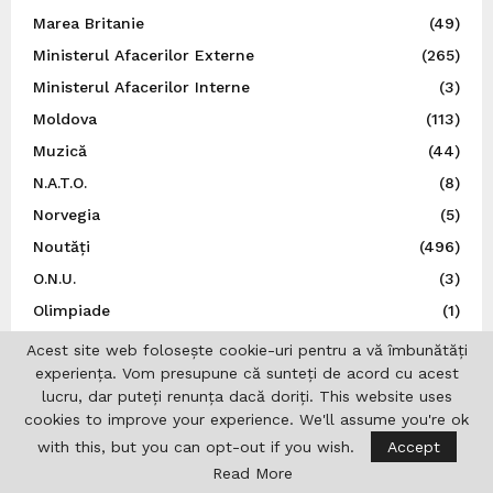
Marea Britanie
(49)
Ministerul Afacerilor Externe
(265)
Ministerul Afacerilor Interne
(3)
Moldova
(113)
Muzică
(44)
N.A.T.O.
(8)
Norvegia
(5)
Noutăți
(496)
O.N.U.
(3)
Olimpiade
(1)
Opinii
(9)
Acest site web folosește cookie-uri pentru a vă îmbunătăți
experiența. Vom presupune că sunteți de acord cu acest
Patronatul European al Femeilor de Afaceri
(1)
lucru, dar puteți renunța dacă doriți. This website uses
Personalități
(1)
cookies to improve your experience. We'll assume you're ok
Politică
(6)
with this, but you can opt-out if you wish.
Accept
Polonia
(22)
Read More