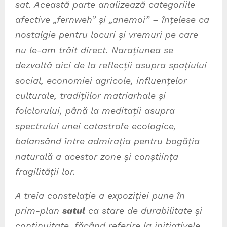
sat. Această parte analizează categoriile
afective „fernweh” și „anemoi” – înțelese ca
nostalgie pentru locuri și vremuri pe care
nu le-am trăit direct. Narațiunea se
dezvoltă aici de la reflecții asupra spațiului
social, economiei agricole, influențelor
culturale, tradițiilor matriarhale și
folclorului, până la meditații asupra
spectrului unei catastrofe ecologice,
balansând între admirația pentru bogăția
naturală a acestor zone și conștiința
fragilității lor.
A treia constelație a expoziției pune în
prim-plan
satul
ca stare de durabilitate și
continuitate, făcând referire la inițiativele