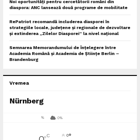
Noi oportunități pentru cercetătorii români din
diaspora: ANC lansează două programe de mobilitate
RePatriot recomandă includerea diasporei în
strategiile locale, județene și regionale de dezvoltare
și extinderea „Zilelor Diasporei” la nivel național
Semnarea Memorandumului de Înțelegere între
Academia Română și Academia de Științe Berlin –
Brandenburg
Vremea
Nürnberg
%
0%
°
C
0
0
°