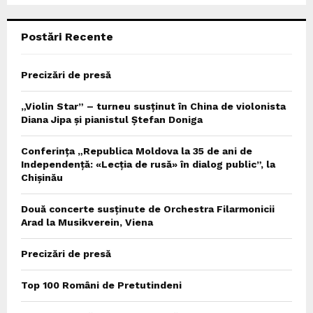
C
Postări Recente
H
Precizări de presă
„Violin Star” – turneu susținut în China de violonista
Diana Jipa și pianistul Ștefan Doniga
Conferința „Republica Moldova la 35 de ani de
Independență: «Lecția de rusă» în dialog public”, la
Chișinău
Două concerte susținute de Orchestra Filarmonicii
Arad la Musikverein, Viena
Precizări de presă
Top 100 Români de Pretutindeni