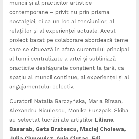
muncii și al practicilor artistice
contemporane – privit nu prin prisma
nostalgiei, ci ca un loc al tensiunilor, al
relațiilor și al experienței actuale. Acest
proiect bazat pe colaborare abordează teme
care se situează în afara curentului principal
al lumii centralizate a artei și subliniază
practicile desfășurate conștient la țară, ca
spațiu al muncii continue, al experienței și al
angajamentului colectiv.
Curatorii Natalia Barczyńska, Maria Bîrsan,
Alexandru Niculescu, Monika Łuszpak-Skiba
au selectat lucrări ale artiștilor
Liliana
Basarab, Geta Bratescu, Maciej Cholewa,
Julia Ciunowicz, Anio Ciutac, Edi