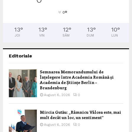
°
0
13
°
13
°
12
°
13
°
10
°
JOI
VIN
SÂM
DUM
LUN
Editoriale
Semnarea Memorandumului de
Înțelegere între Academia Română și
Academia de Științe Berlin –
Brandenburg
August 6, 2026
0
Mircia Gutău: „Râmnicu Vâlcea este, mai
mult decât un loc, un sentiment”
August 6, 2026
0