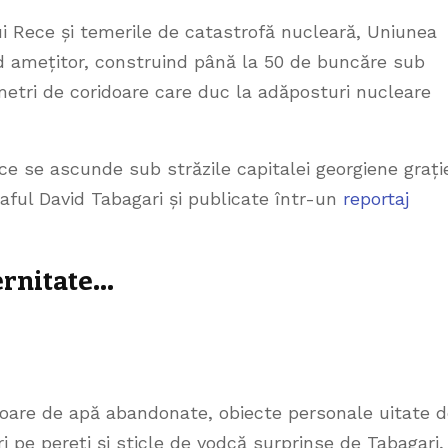
i Rece și temerile de catastrofă nucleară, Uniunea
od amețitor, construind până la 50 de buncăre sub
ometri de coridoare care duc la adăposturi nucleare
 ce se ascunde sub străzile capitalei georgiene grați
raful David Tabagari și publicate într-un
reportaj
ernitate…
voare de apă abandonate, obiecte personale uitate 
ri pe pereți și sticle de vodcă surprinse de Tabagari,