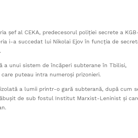
eria șef al CEKA, predecesorul poliției secrete a KGB
eria i-a succedat lui Nikolai Ejov în funcția de secret
.
ă a unui sistem de încăperi subterane în Tbilisi,
care puteau intra numeroși prizonieri.
 izolată a lumii printr-o gară subterană, după cum s
bușit de sub fostul Institut Marxist-Leninist și car
an.