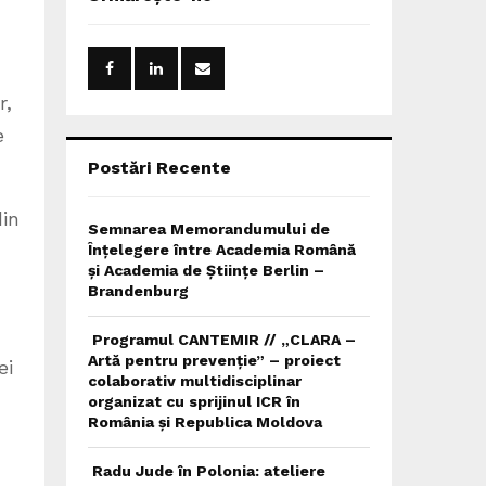
h
f
A
o
r
R
:
r,
C
e
H
Postări Recente
din
Semnarea Memorandumului de
Înțelegere între Academia Română
și Academia de Științe Berlin –
Brandenburg
Programul CANTEMIR // „CLARA –
Artă pentru prevenție” – proiect
ei
colaborativ multidisciplinar
organizat cu sprijinul ICR în
România și Republica Moldova
Radu Jude în Polonia: ateliere