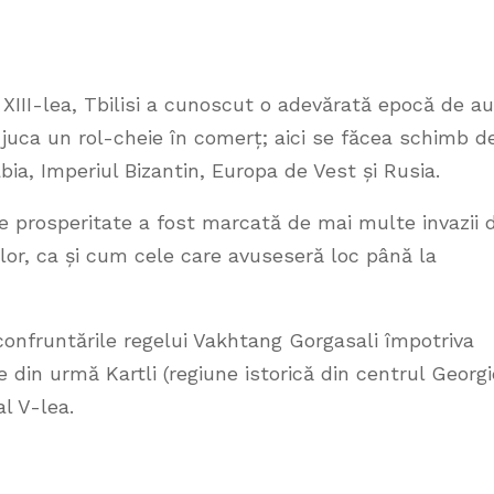
l XIII-lea, Tbilisi a cunoscut o adevărată epocă de au
a juca un rol-cheie în comerț; aici se făcea schimb d
bia, Imperiul Bizantin, Europa de Vest și Rusia.
e prosperitate a fost marcată de mai multe invazii 
ilor, ca și cum cele care avuseseră loc până la
 confruntările regelui Vakhtang Gorgasali împotriva
e din urmă Kartli (regiune istorică din centrul Georgi
al V-lea.