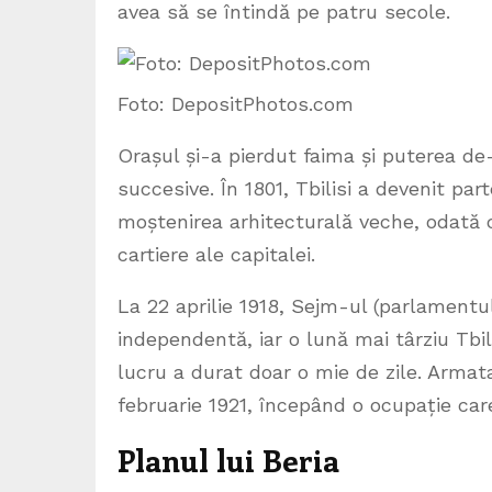
avea să se întindă pe patru secole.
Foto: DepositPhotos.com
Orașul și-a pierdut faima și puterea de-a
succesive. În 1801, Tbilisi a devenit par
moștenirea arhitecturală veche, odată cu
cartiere ale capitalei.
La 22 aprilie 1918, Sejm-ul (parlament
independentă, iar o lună mai târziu Tbili
lucru a durat doar o mie de zile. Armata
februarie 1921, începând o ocupație care
Planul lui Beria