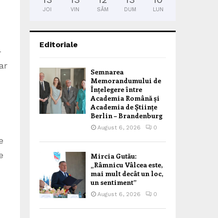
JOI
VIN
SÂM
DUM
LUN
Editoriale
-
ar
Semnarea
Memorandumului de
Înțelegere între
Academia Română și
Academia de Științe
Berlin – Brandenburg
August 6, 2026
0
e
e
Mircia Gutău:
„Râmnicu Vâlcea este,
mai mult decât un loc,
un sentiment”
August 6, 2026
0