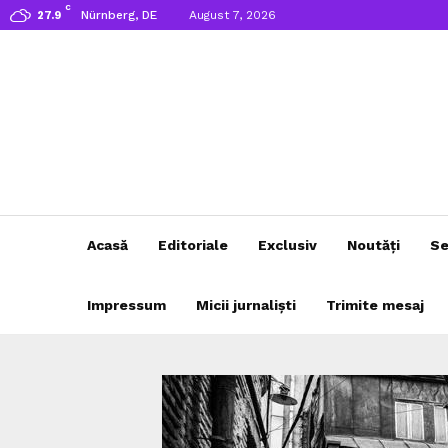
C
Nürnberg, DE
August 7, 2026
27.9
Acasă
Editoriale
Exclusiv
Noutăți
Se
Impressum
Micii jurnaliști
Trimite mesaj