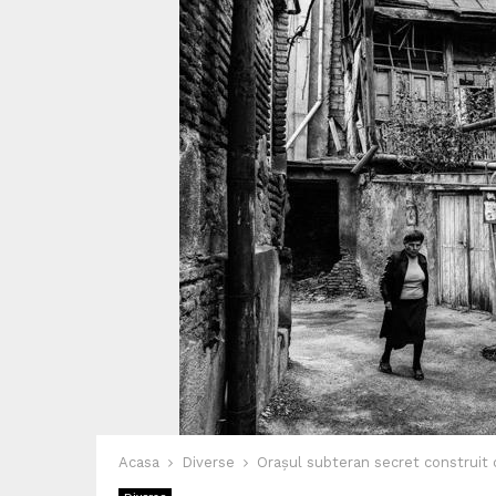
Acasa
Diverse
Orașul subteran secret construit de