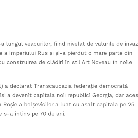
 lungul veacurilor, fiind nivelat de valurile de invazi
te a Imperiului Rus și și-a pierdut o mare parte din
 construirea de clădiri în stil Art Noveau în noile
ul) a declarat Transcaucazia federație democrată
si a devenit capitala noii republici Georgia, dar ace
 Roșie a bolșevicilor a luat cu asalt capitala pe 25
 s-a întins pe 70 de ani.