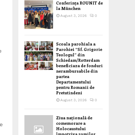
Conferința ROUNIT de
la München
August 3, 2026
0
Scoala parohiala a
Parohiei “Sf. Grigorie
e
Teologul” din
Schiedam/Rotterdam
beneficiaza de fonduri
nerambursabile din
partea
Departamentului
pentru Romanii de
Pretutindeni
August 3, 2026
0
Ziua națională de
comemorare a
de
Holocaustului
împotriva romilor