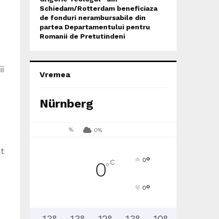
Schiedam/Rotterdam beneficiaza
de fonduri nerambursabile din
partea Departamentului pentru
Romanii de Pretutindeni
i
Vremea
Nürnberg
%
0%
st
°
0
C
0
°
°
0
13
°
13
°
12
°
13
°
10
°