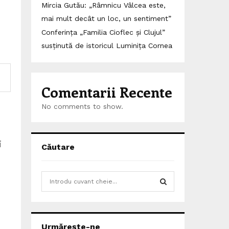
Mircia Gutău: „Râmnicu Vâlcea este,
mai mult decât un loc, un sentiment”
Conferința „Familia Cioflec și Clujul”
susținută de istoricul Luminița Cornea
Comentarii Recente
No comments to show.
i
Căutare
S
e
a
S
r
c
E
Urmărește-ne