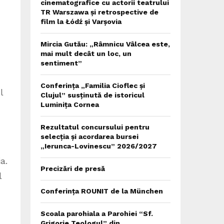
cinematografice cu actorii teatrului
TR Warszawa și retrospective de
film la Łódź și Varșovia
Mircia Gutău: „Râmnicu Vâlcea este,
mai mult decât un loc, un
sentiment”
Conferința „Familia Cioflec și
l
Clujul” susținută de istoricul
Luminița Cornea
Rezultatul concursului pentru
selecția și acordarea bursei
„Ierunca-Lovinescu” 2026/2027
a.
Precizări de presă
l
Conferința ROUNIT de la München
Scoala parohiala a Parohiei “Sf.
Grigorie Teologul” din