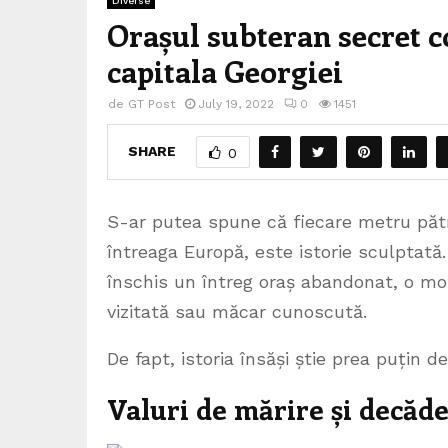
Diverse
Orașul subteran secret co
capitala Georgiei
de
GT Post
July 19, 2022
0
1451
SHARE
0
S-ar putea spune că fiecare metru pătra
întreaga Europă, este istorie sculptată.
înschis un întreg oraș abandonat, o moș
vizitată sau măcar cunoscută.
De fapt, istoria însăși știe prea puțin d
Valuri de mărire și decăde