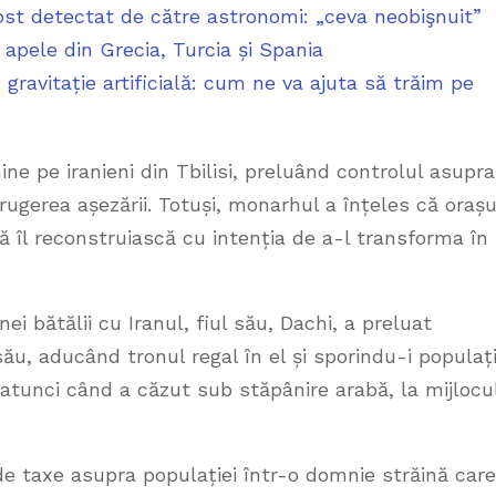
ost detectat de către astronomi: „ceva neobişnuit”
 apele din Grecia, Turcia și Spania
gravitație artificială: cum ne va ajuta să trăim pe
ine pe iranieni din Tbilisi, preluând controlul asupra
rugerea așezării. Totuși, monarhul a înțeles că orașu
ă îl reconstruiască cu intenția de a-l transforma în
i bătălii cu Iranul, fiul său, Dachi, a preluat
ău, aducând tronul regal în el și sporindu-i populați
li atunci când a căzut sub stăpânire arabă, la mijlocu
 taxe asupra populației într-o domnie străină care