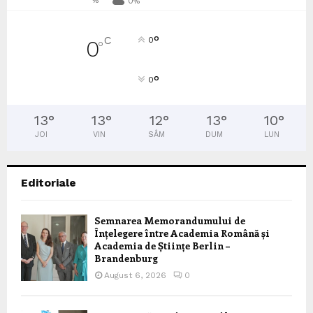
%
0%
°
C
0
0
°
°
0
13
°
13
°
12
°
13
°
10
°
JOI
VIN
SÂM
DUM
LUN
Editoriale
Semnarea Memorandumului de
Înțelegere între Academia Română și
Academia de Științe Berlin –
Brandenburg
August 6, 2026
0