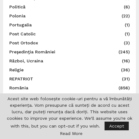
Politică
(6)
Polonia
(22)
Portugalia
(1)
Post Catolic
(1)
Post Ortodox
(3)
Preşedinţia României
(245)
Război, Ucraina
(16)
Religie
(36)
REPATRIOT
(31)
România
(856)
S.U.A.
(37)
Acest site web folosește cookie-uri pentru a vă îmbunătăți
experiența. Vom presupune că sunteți de acord cu acest
San Marino
(1)
lucru, dar puteți renunța dacă doriți. This website uses
Sănătate
(6)
cookies to improve your experience. We'll assume you're ok
Sărbătoare românească
(5)
with this, but you can opt-out if you wish.
Accept
Sărbători
(7)
Read More