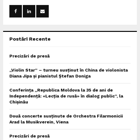
f
A
o
r
R
:
C
Postări Recente
H
Precizări de presă
„Violin Star” – turneu susținut în China de violonista
Diana Jipa și pianistul Ștefan Doniga
Conferința „Republica Moldova la 35 de ani de
Independență: «Lecția de rusă» în dialog public”, la
Chișinău
Două concerte susținute de Orchestra Filarmonicii
Arad la Musikverein, Viena
Precizări de presă