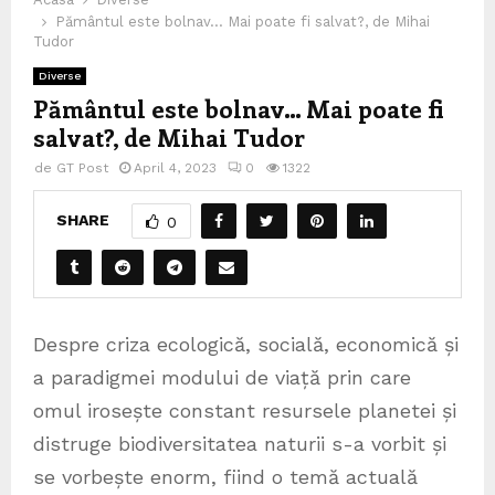
Pământul este bolnav… Mai poate fi salvat?, de Mihai
Tudor
Diverse
Pământul este bolnav… Mai poate fi
salvat?, de Mihai Tudor
de
GT Post
April 4, 2023
0
1322
SHARE
0
Despre criza ecologică, socială, economică și
a paradigmei modului de viață prin care
omul irosește constant resursele planetei și
distruge biodiversitatea naturii s-a vorbit și
se vorbește enorm, fiind o temă actuală