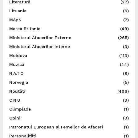
Literatură
(27)
Lituania
(6)
MApN
(2)
Marea Britanie
(49)
Ministerul Afacerilor Externe
(265)
Ministerul Afacerilor Interne
(3)
Moldova
(113)
Muzică
(44)
N.A.T.O.
(8)
Norvegia
(5)
Noutăți
(496)
O.N.U.
(3)
Olimpiade
(1)
Opinii
(9)
Patronatul European al Femeilor de Afaceri
(1)
Personalități
(1)