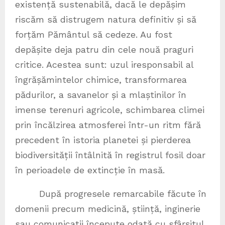
existență sustenabilă, dacă le depășim
riscăm să distrugem natura definitiv și să
forțăm Pământul să cedeze. Au fost
depășite deja patru din cele nouă praguri
critice. Acestea sunt: uzul iresponsabil al
îngrășămintelor chimice, transformarea
pădurilor, a savanelor și a mlaștinilor în
imense terenuri agricole, schimbarea climei
prin încălzirea atmosferei într-un ritm fără
precedent în istoria planetei și pierderea
biodiversității întâlnită în registrul fosil doar
în perioadele de extincție în masă.
După progresele remarcabile făcute în
domenii precum medicină, știință, inginerie
sau comunicații începute odată cu sfârșitul