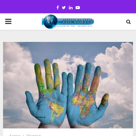
Facebook
Twitter
Linkedin
Youtube
PRIMARY
MENU
Acasa
Diverse