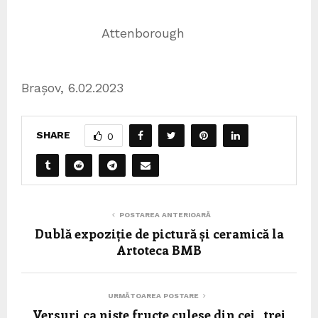
Attenborough
Brașov, 6.02.2023
SHARE
0
POSTAREA ANTERIOARĂ
Dublă expoziție de pictură și ceramică la
Artoteca BMB
URMĂTOAREA POSTARE
Versuri ca nişte fructe culese din cei „trei