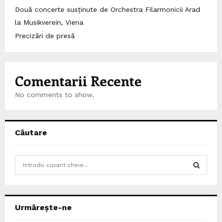
Două concerte susținute de Orchestra Filarmonicii Arad
la Musikverein, Viena
Precizări de presă
Comentarii Recente
No comments to show.
Căutare
S
e
a
S
r
c
E
Urmărește-ne
h