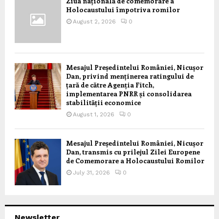
Ziua națională de comemorare a
Holocaustului împotriva romilor
August 2, 2026
0
Mesajul Președintelui României, Nicușor
Dan, privind menținerea ratingului de
țară de către Agenția Fitch,
implementarea PNRR și consolidarea
stabilității economice
August 1, 2026
0
Mesajul Președintelui României, Nicușor
Dan, transmis cu prilejul Zilei Europene
de Comemorare a Holocaustului Romilor
July 31, 2026
0
Newsletter