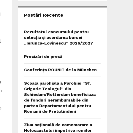
C
H
i
Postări Recente
Rezultatul concursului pentru
selecția și acordarea bursei
l
„Ierunca-Lovinescu” 2026/2027
Precizări de presă
Conferința ROUNIT de la München
m
Scoala parohiala a Parohiei “Sf.
Grigorie Teologul” din
u
Schiedam/Rotterdam beneficiaza
de fonduri nerambursabile din
partea Departamentului pentru
e
Romanii de Pretutindeni
Ziua națională de comemorare a
Holocaustului împotriva romilor