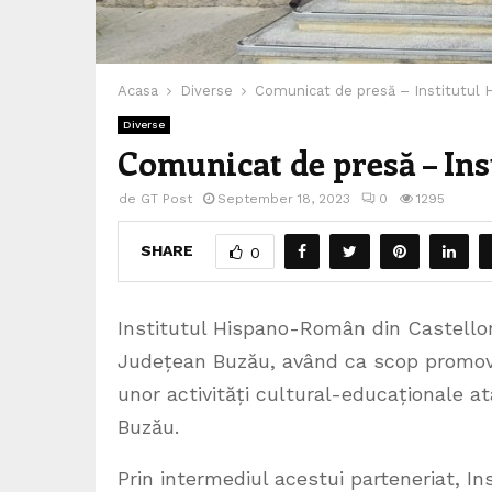
Acasa
Diverse
Comunicat de presă – Institutul
Diverse
Comunicat de presă – In
de
GT Post
September 18, 2023
0
1295
SHARE
0
Institutul Hispano-Român din Castello
Județean Buzău, având ca scop promovare
unor activități cultural-educaționale at
Buzău.
Prin intermediul acestui parteneriat, I