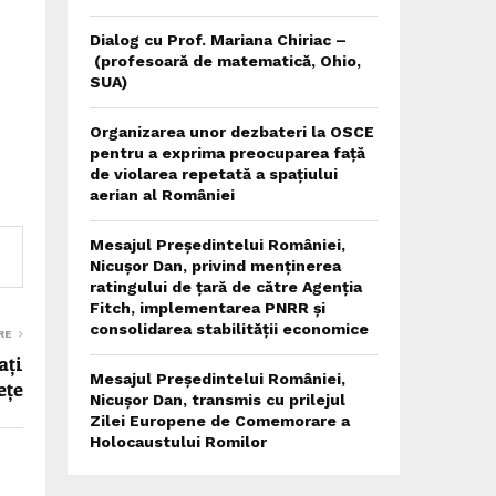
Dialog cu Prof. Mariana Chiriac –
(profesoară de matematică, Ohio,
SUA)
Organizarea unor dezbateri la OSCE
pentru a exprima preocuparea față
de violarea repetată a spațiului
aerian al României
Mesajul Președintelui României,
Nicușor Dan, privind menținerea
ratingului de țară de către Agenția
Fitch, implementarea PNRR și
consolidarea stabilității economice
RE
ați
Mesajul Președintelui României,
ețe
Nicușor Dan, transmis cu prilejul
Zilei Europene de Comemorare a
Holocaustului Romilor