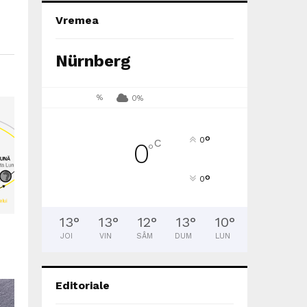
Vremea
Nürnberg
%
0%
°
0
C
0
°
°
0
13
°
13
°
12
°
13
°
10
°
JOI
VIN
SÂM
DUM
LUN
Editoriale