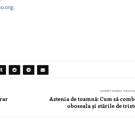
o.org
.
URMĂTOAREA POSTA
erar
Astenia de toamnă: Cum să comb
oboseala și stările de trist