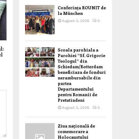
Conferința ROUNIT de
la München
August 3, 2026
0
l:
Scoala parohiala a
el
Parohiei “Sf. Grigorie
Teologul” din
Schiedam/Rotterdam
beneficiaza de fonduri
nerambursabile din
partea
Departamentului
pentru Romanii de
Pretutindeni
August 3, 2026
0
Ziua națională de
comemorare a
Holocaustului