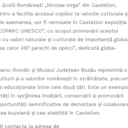
 Școlii Românești „Nicolae Iorga” din Castellon,
tru a facilita accesul copiilor la valorile culturale ș
De asemenea, vor fi vernisate în Castellon expoziția
EOPARC UNESCO”, cu scopul promovării acestui
 cu valori naturale și culturale de importanță globa
tea celor 497 perechi de opinci”, dedicată globe-
ispano-Român și Muzeul Județean Buzău reprezintă o
ulturii și a valorilor românești în străînătate, precu
 și educaționale între cele două țări. Este un exempl
i în sprijinirea învățării, conservării și promovării
 oportunități semnificative de dezvoltare și colaborar
ea buzoiană și cea stabilită în Castellon.
ți contacta la adresa de