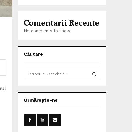
Comentarii Recente
No comments to show.
Căutare
S
e
a
S
eul
r
c
E
Urmărește-ne
h
f
A
o
r
R
: