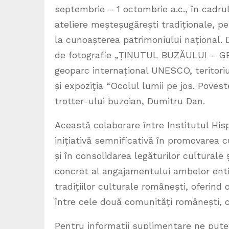
septembrie – 1 octombrie a.c., în cadrul
ateliere meșteșugărești tradiționale, pen
la cunoașterea patrimoniului național. 
de fotografie „ȚINUTUL BUZĂULUI – G
geoparc internațional UNESCO, teritoriu
și expoziţia “Ocolul lumii pe jos. Poves
trotter-ului buzoian, Dumitru Dan.
Această colaborare între Institutul H
inițiativă semnificativă în promovarea c
și în consolidarea legăturilor culturale
concret al angajamentului ambelor entităț
tradițiilor culturale românești, oferind
între cele două comunități românești, c
Pentru informații suplimentare ne pute