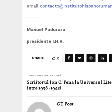
email
contacto@institutohispanoruman
– – –
Manuel Paduraru
presidente I.H.R.
SHARE
0
POSTAREA ANTERIOARĂ
Scriitorul Ion C. Pena la Universul Lit
între 1938 -1942!
GT Post