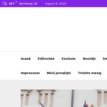
C
Nürnberg, DE
August 6, 2026
28.7
Acasă
Editoriale
Exclusiv
Noutăți
Se
Impressum
Micii jurnaliști
Trimite mesaj