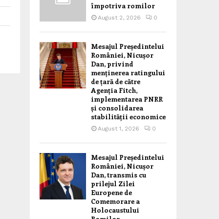
împotriva romilor
August 2, 2026
0
Mesajul Președintelui
României, Nicușor
Dan, privind
menținerea ratingului
de țară de către
Agenția Fitch,
implementarea PNRR
și consolidarea
stabilității economice
August 1, 2026
0
Mesajul Președintelui
României, Nicușor
Dan, transmis cu
prilejul Zilei
Europene de
Comemorare a
Holocaustului
Romilor