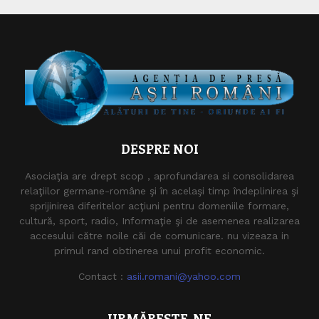
DESPRE NOI
Asociaţia are drept scop , aprofundarea si consolidarea
relaţiilor germane-române şi în acelaşi timp îndeplinirea şi
sprijinirea diferitelor acţiuni pentru domeniile formare,
cultură, sport, radio, Informaţie şi de asemenea realizarea
accesului către noile căi de comunicare. nu vizeaza in
primul rand obtinerea unui profit economic.
Contact :
asii.romani@yahoo.com
URMĂREȘTE-NE