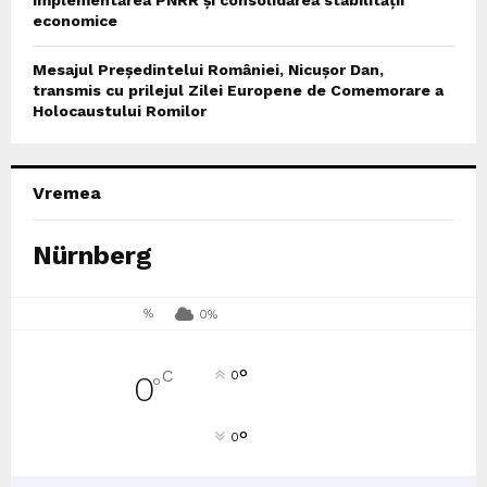
implementarea PNRR și consolidarea stabilității
economice
Mesajul Președintelui României, Nicușor Dan,
transmis cu prilejul Zilei Europene de Comemorare a
Holocaustului Romilor
Vremea
Nürnberg
%
0%
°
C
0
0
°
°
0