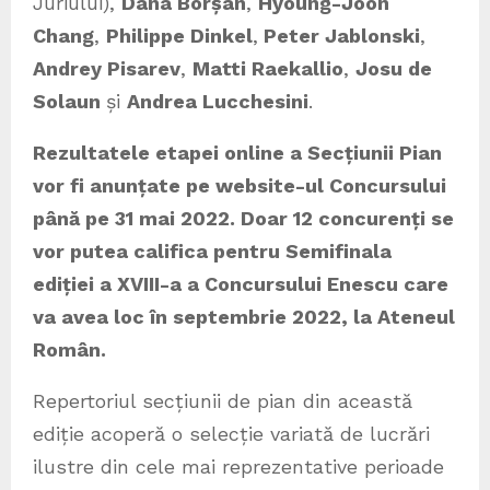
Juriului),
Dana Borșan
,
Hyoung-Joon
Chang
,
Philippe Dinkel
,
Peter Jablonski
,
Andrey Pisarev
,
Matti Raekallio
,
Josu de
Solaun
și
Andrea Lucchesini
.
Rezultatele etapei online a Secțiunii Pian
vor fi anunțate pe website-ul Concursului
până pe 31 mai 2022. Doar 12 concurenți se
vor putea califica pentru Semifinala
ediției a XVIII-a a Concursului Enescu care
va avea loc în septembrie 2022, la Ateneul
Român.
Repertoriul secțiunii de pian din această
ediție acoperă o selecție variată de lucrări
ilustre din cele mai reprezentative perioade