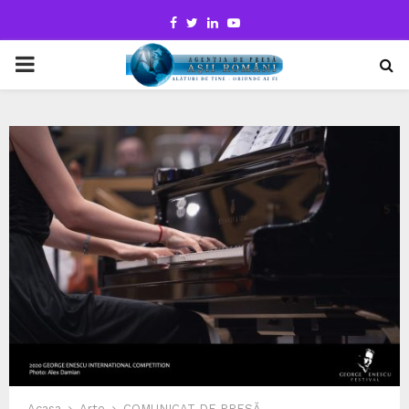
Facebook
Twitter
Linkedin
Youtube
PRIMARY
MENU
Acasa
Arte
COMUNICAT DE PRESĂ