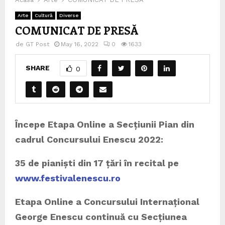
Arte
Cultură
Diverse
COMUNICAT DE PRESĂ
de
GT Post
May 16, 2022
0
1633
SHARE
0
Începe Etapa Online a Secțiunii Pian din
cadrul Concursului Enescu 2022:
35 de pianiști din 17 țări în recital pe
www.festivalenescu.ro
Etapa Online a Concursului Internațional
George Enescu continuă cu Secțiunea