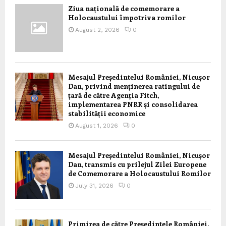
Ziua națională de comemorare a
Holocaustului împotriva romilor
August 2, 2026
0
Mesajul Președintelui României, Nicușor
Dan, privind menținerea ratingului de
țară de către Agenția Fitch,
implementarea PNRR și consolidarea
stabilității economice
August 1, 2026
0
Mesajul Președintelui României, Nicușor
Dan, transmis cu prilejul Zilei Europene
de Comemorare a Holocaustului Romilor
July 31, 2026
0
Primirea de către Președintele României,