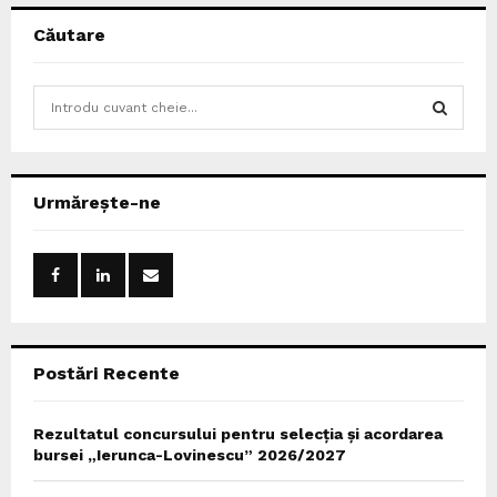
Căutare
S
e
a
S
r
c
E
Urmărește-ne
h
f
A
o
r
R
:
C
Postări Recente
H
Rezultatul concursului pentru selecția și acordarea
bursei „Ierunca-Lovinescu” 2026/2027