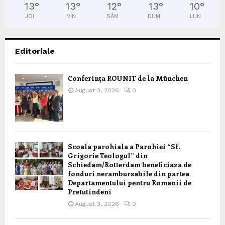
13
°
13
°
12
°
13
°
10
°
JOI
VIN
SÂM
DUM
LUN
Editoriale
Conferința ROUNIT de la München
August 3, 2026
0
Scoala parohiala a Parohiei “Sf.
Grigorie Teologul” din
Schiedam/Rotterdam beneficiaza de
fonduri nerambursabile din partea
Departamentului pentru Romanii de
Pretutindeni
August 3, 2026
0