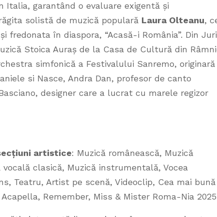
n Italia, garantând o evaluare exigentă și
drăgita solistă de muzică populară
Laura Olteanu
, c
i fredonata în diaspora, “Acasă-i România”. Din Juri
 muzică Stoica Auraș de la Casa de Cultură din Râmn
rchestra simfonică a Festivalului Sanremo, originară
 Daniele si Nasce, Andra Dan, profesor de canto
 Basciano, designer care a lucrat cu marele regizor
secțiuni artistice
: Muzică românească, Muzică
ă vocală clasică, Muzică instrumentală, Vocea
ans, Teatru, Artist pe scenă, Videoclip, Cea mai bună
i, Acapella, Remember, Miss & Mister Roma-Nia 2025