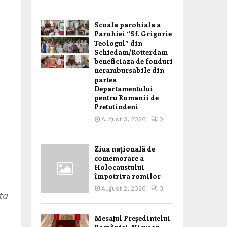
Scoala parohiala a
Parohiei “Sf. Grigorie
Teologul” din
Schiedam/Rotterdam
beneficiaza de fonduri
nerambursabile din
partea
Departamentului
pentru Romanii de
Pretutindeni
August 3, 2026
0
Ziua națională de
comemorare a
Holocaustului
împotriva romilor
August 2, 2026
0
ta
Mesajul Președintelui