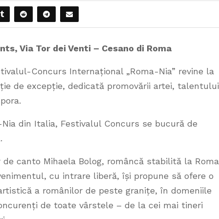
nts, Via Tor dei Venti – Cesano di Roma
stivalul-Concurs Internațional „Roma-Nia” revine la
e de excepție, dedicată promovării artei, talentului
pora.
Nia din Italia, Festivalul Concurs se bucură de
a.
r de canto Mihaela Bolog, româncă stabilită la Roma
venimentul, cu intrare liberă, își propune să ofere o
tistică a românilor de peste granițe, în domeniile
oncurenți de toate vârstele – de la cei mai tineri