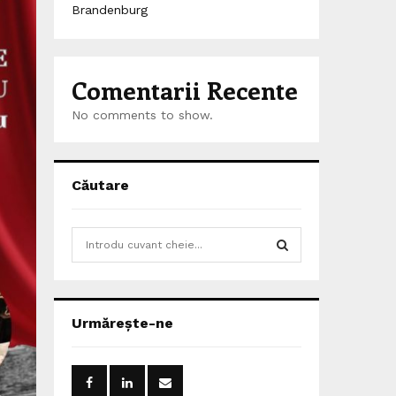
Brandenburg
Comentarii Recente
No comments to show.
Căutare
S
e
a
S
r
c
E
Urmărește-ne
h
f
A
o
r
R