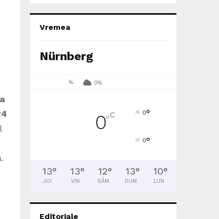
Vremea
Nürnberg
%
0%
ea
°
24
0
C
0
°
l
°
0
.
13
°
13
°
12
°
13
°
10
°
JOI
VIN
SÂM
DUM
LUN
Editoriale