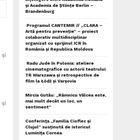
și Academia de Științe Berlin –
Brandenburg
Programul CANTEMIR // „CLARA –
Artă pentru prevenție” – proiect
colaborativ multidisciplinar
organizat cu sprijinul ICR în
România și Republica Moldova
 și
Radu Jude în Polonia: ateliere
cinematografice cu actorii teatrului
TR Warszawa și retrospective de
film la Łódź și Varșovia
Mircia Gutău: „Râmnicu Vâlcea este,
mai mult decât un loc, un
 și
sentiment”
Conferința „Familia Cioflec și
Clujul” susținută de istoricul
Luminița Cornea