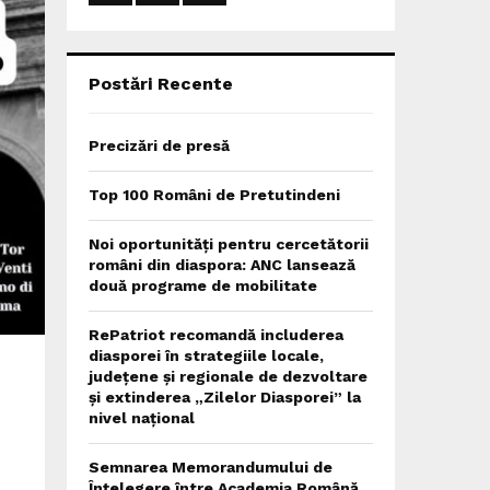
:
C
H
Postări Recente
Precizări de presă
Top 100 Români de Pretutindeni
Noi oportunități pentru cercetătorii
români din diaspora: ANC lansează
două programe de mobilitate
RePatriot recomandă includerea
diasporei în strategiile locale,
județene și regionale de dezvoltare
și extinderea „Zilelor Diasporei” la
nivel național
Semnarea Memorandumului de
Înțelegere între Academia Română