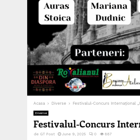
Acasa
Diverse
Festivalul-Concurs Internațional
Diverse
Festivalul-Concurs Inte
de
GT Post
June 9, 2025
0
887