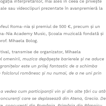
găția interpretărilor, mai ales în ceea ce privește
nale sau videoclipuri prezentate în avanpremieră la
rofeul Roma-nia și premiul de 500 €, precum și un
ma-Nia Academy Music, Școala muzicală fondată și
prof. Mihaela Bolog.
tival, transmise de organizator, Mihaela
al omenirii, muzica depășește barierele și ne aduce
granițelor este un prilej fantastic de a schimba
 folclorul românesc și nu numai, de a ne uni prin
 vedea cum participanții vin și din alte țări cu atâ
e concurenți care se deplasează din Atena, Grecia. De
ute, concurenți din România. Primăria din Râmnicu