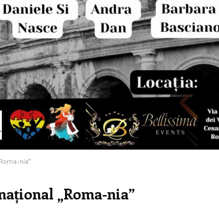
 „Roma-nia”
rnațional „Roma-nia”