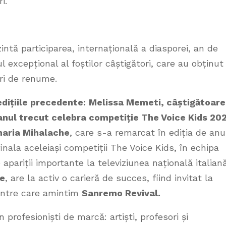
i.
intă participarea, internațională a diasporei, an de
ul excepțional al foștilor câștigători, care au obținut
uri de renume.
edițiile precedente:
Melissa Memeti, câștigătoar
anul trecut celebra competiție The Voice Kids 20
aria Mihalache
, care s-a remarcat în ediția de anu
finala aceleiași competiții The Voice Kids, în echipa
e apariții importante la televiziunea națională italiană
me
, are la activ o carieră de succes, fiind invitat la
rintre care amintim
Sanremo Revival.
profesioniști de marcă: artiști, profesori și