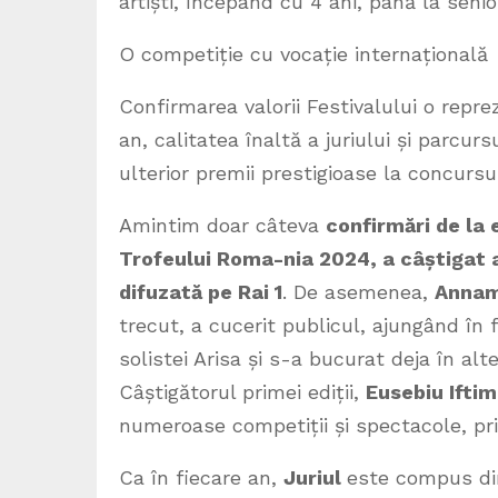
artiști, începând cu 4 ani, până la senior
O competiție cu vocație internațională
Confirmarea valorii Festivalului o reprez
an, calitatea înaltă a juriului și parcurs
ulterior premii prestigioase la concurs
Amintim doar câteva
confirmări de la 
Trofeului Roma-nia 2024, a câștigat 
difuzată pe Rai 1
. De asemenea,
Annam
trecut, a cucerit publicul, ajungând în 
solistei Arisa și s-a bucurat deja în alt
Câștigătorul primei ediții,
Eusebiu Ifti
numeroase competiții și spectacole, p
Ca în fiecare an,
Juriul
este compus din 