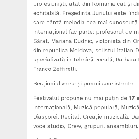
profesioniști, atât din România cât și di
echitabilă. Președinta Juriului este în
care cântă melodia cea mai cunoscută ș
internațional fac parte: profesorul de
Sărat, Mariana Dudnic, violonista din O
din republica Moldova, solistul italian
specializată în tehnică vocală, Barbara
Franco Zeffirelli.
Secțiuni diverse și premii consistente
Festivalul propune nu mai puțin de
17 
internațională, Muzică populară, Muzic
Diasporei, Recital, Creație muzicală, D
voce studio, Crew, grupuri, ansamblur