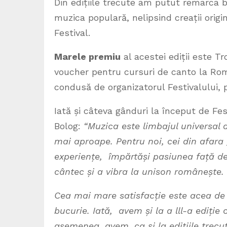
Din edițiile trecute am putut remarca bo
muzica populară, nelipsind creații origi
Festival.
Marele premiu
al acestei ediții este T
voucher pentru cursuri de canto la Ro
condusă de organizatorul Festivalului, 
Iată și câteva gânduri la început de Fes
Bolog:
“Muzica este limbajul universal 
mai aproape. Pentru noi, cei din afara 
experiențe, împărtăși pasiunea față de
cântec și a vibra la unison românește.
Cea mai mare satisfacție este acea de a
bucurie. Iată, avem și la a lll-a ediți
asemenea, avem, ca și la edițiile trec