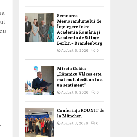
ea
Semnarea
Memorandumului de
ul
Înțelegere între
icu
Academia Română și
Academia de Științe
Berlin – Brandenburg
August 6, 2026
0
Mircia Gutău:
„Râmnicu Vâlcea este,
mai mult decât un loc,
un sentiment”
August 6, 2026
0
Conferința ROUNIT de
la München
.
August 3, 2026
0