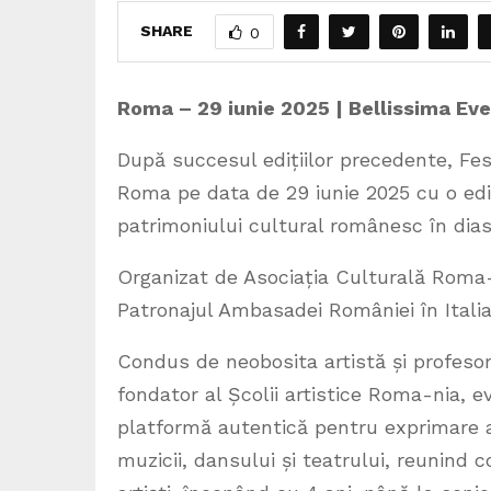
SHARE
0
Roma – 29 iunie 2025 | Bellissima Eve
După succesul edițiilor precedente, Fe
Roma pe data de 29 iunie 2025 cu o ediți
patrimoniului cultural românesc în dias
Organizat de Asociația Culturală Roma-
Patronajul Ambasadei României în Itali
Condus de neobosita artistă și profeso
fondator al Școlii artistice Roma-nia, e
platformă autentică pentru exprimare ar
muzicii, dansului și teatrului, reunind c