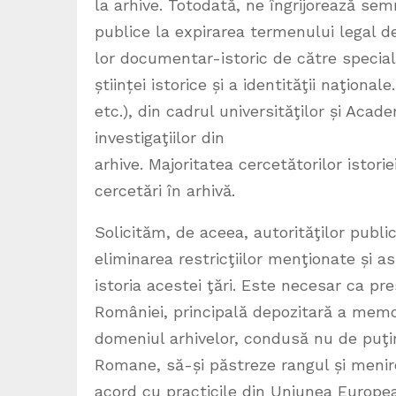
la arhive. Totodată, ne îngrijorează se
publice la expirarea termenului legal de
lor documentar-istoric de către speciali
științei istorice și a identităţii naţionale
etc.), din cadrul universităţilor și Aca
investigaţiilor din
arhive. Majoritatea cercetătorilor isto
cercetări în arhivă.
Solicităm, de aceea, autorităţilor publi
eliminarea restricţiilor menţionate și as
istoria acestei ţări. Este necesar ca pr
României, principală depozitară a memor
domeniul arhivelor, condusă nu de puţi
Romane, să-și păstreze rangul și menire
acord cu practicile din Uniunea Europea