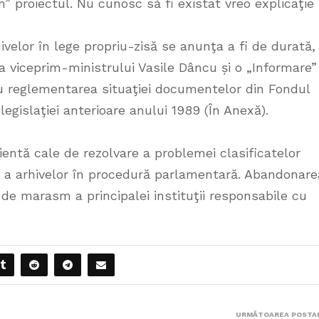
” proiectul. Nu cunosc să fi existat vreo explicaţie
velor în lege propriu-zisă se anunţa a fi de durată,
a viceprim-ministrului Vasile Dâncu și o „Informare”
ru reglementarea situaţiei documentelor din Fondul
legislaţiei anterioare anului 1989 (În Anexă).
cientă cale de rezolvare a problemei clasificatelor
e a arhivelor în procedură parlamentară. Abandonare
 de marasm a principalei instituţii responsabile cu
URMĂTOAREA POSTA