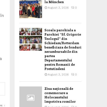
la München
August 3, 2026
0
 în
Scoala parohiala a
Parohiei “Sf. Grigorie
Teologul” din
Schiedam/Rotterdam
beneficiaza de fonduri
nerambursabile din
partea
a
Departamentului
pentru Romanii de
Pretutindeni
August 3, 2026
0
Ziua națională de
comemorare a
Holocaustului
împotriva romilor
RE