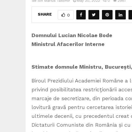
de
Ion Marius Tatomir
May 30, 2022
0
2981
SHARE
0
Domnului
Lucian Nicolae Bode
Ministrul Afacerilor Interne
Stimate domnule Ministru,
București
Biroul Prezidiului Academiei Române a l
privind posibilitatea restricţionării acc
marcaje de secretizare, din perioada co
lovitură gravă pentru cercetarea istorie
ultimele decenii, cu precedentul creat 
Dictaturii Comuniste din România și cu