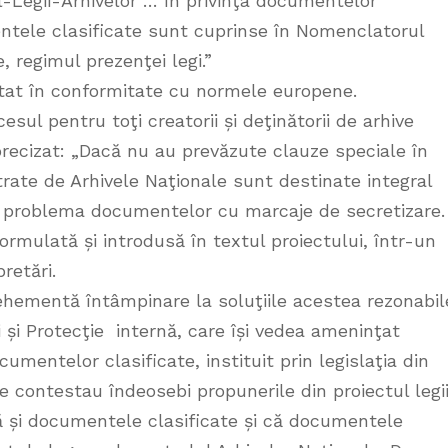
tul-Legii-Arhivelor … În privinţa documentelor
entele clasificate sunt cuprinse în Nomenclatorul
, regimul prezenţei legi.”
at în conformitate cu normele europene.
esul pentru toţi creatorii și deţinătorii de arhive
 precizat: „Dacă nu au prevăzute clauze speciale în
ate de Arhivele Naţionale sunt destinate integral
l problema documentelor cu marcaje de secretizare.
ormulată și introdusă în textul proiectului, într-un
retări.
vehementă întâmpinare la soluţiile acestea rezonabil
ii și Protecţie internă, care își vedea ameninţat
mentelor clasificate, instituit prin legislaţia din
e contestau îndeosebi propunerile din proiectul legi
ă și documentele clasificate și că documentele