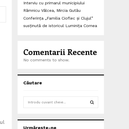
Interviu cu primarul municipiului
Râmnicu Vâlcea, Mircia Gutău
Conferința „Familia Cioflec și Clujul”
susținută de istoricul Luminița Cornea
Comentarii Recente
No comments to show.
Căutare
S
e
a
S
r
ul
c
E
Urmărește-ne