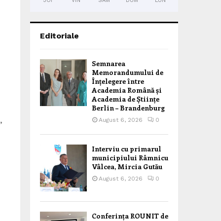
JOI
VIN
SÂM
DUM
LUN
Editoriale
Semnarea
Memorandumului de
Înțelegere între
Academia Română și
Academia de Științe
Berlin – Brandenburg
,
August 6, 2026
0
Interviu cu primarul
municipiului Râmnicu
Vâlcea, Mircia Gutău
August 6, 2026
0
Conferința ROUNIT de