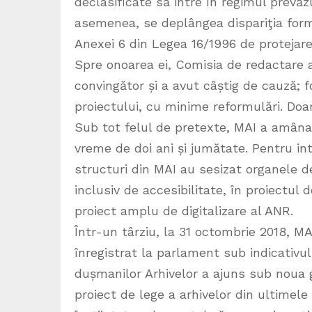
declasificate să intre în regimul prevăz
asemenea, se deplângea dispariţia form
Anexei 6 din Legea 16/1996 de protejare 
Spre onoarea ei, Comisia de redactare 
convingător și a avut câștig de cauză; 
proiectului, cu minime reformulări. Doa
Sub tot felul de pretexte, MAI a amânat
vreme de doi ani și jumătate. Pentru in
structuri din MAI au sesizat organele de
inclusiv de accesibilitate, în proiectul
proiect amplu de digitalizare al ANR.
Într-un târziu, la 31 octombrie 2018, MA
înregistrat la parlament sub indicativu
dușmanilor Arhivelor a ajuns sub noua g
proiect de lege a arhivelor din ultimele 