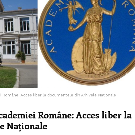
i Române: Acces liber la documentele din Arhivele Naționale
cademiei Române: Acces liber la
e Naționale