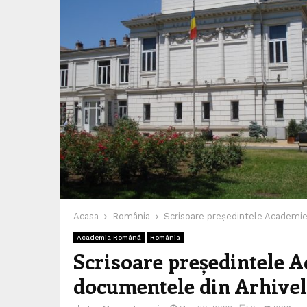
Acasa
România
Scrisoare președintele Academie
Academia Română
România
Scrisoare președintele A
documentele din Arhivel