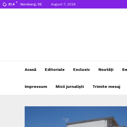
C
Nürnberg, DE
August 7, 2026
21.4
Acasă
Editoriale
Exclusiv
Noutăți
Se
Impressum
Micii jurnaliști
Trimite mesaj