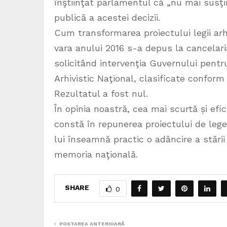
înştiinţat parlamentul că „nu mai susţin
publică a acestei decizii.
Cum transformarea proiectului legii arhi
vara anului 2016 s-a depus la cancelari
solicitând intervenţia Guvernului pent
Arhivistic Naţional, clasificate conform 
Rezultatul a fost nul.
În opinia noastră, cea mai scurtă și efi
constă în repunerea proiectului de leg
lui înseamnă practic o adâncire a stării
memoria naţională.
SHARE
0
POSTAREA ANTERIOARĂ