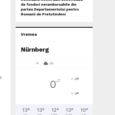
de fonduri nerambursabile din
partea Departamentului pentru
Romanii de Pretutindeni
Vremea
Nürnberg
%
0%
e
°
0
C
0
°
°
0
i
13
°
13
°
12
°
13
°
10
°