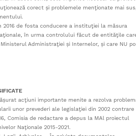
soluţionează corect și problemele menţionate mai sus
mentului.
n 2016 de fosta conducere a instituţiei la măsura
ţionale, în urma controlului făcut de entităţile car
Ministerul Administraţiei și Internelor, și care NU po
IFICATE
sfășurat acţiuni importante menite a rezolva problem
arii unor prevederi ale legislaţiei din 2002 contrare
2016, Comisia de redactare a depus la MAl proiectul
hivelor Naţionale 2015-2021.