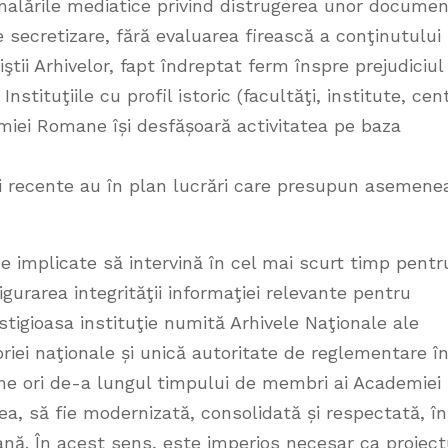
mnalările mediatice privind distrugerea unor docume
 secretizare, fără evaluarea firească a conţinutului
ştii Arhivelor, fapt îndreptat ferm înspre prejudiciul
. Instituţiile cu profil istoric (facultăţi, institute, cen
demiei Romane își desfășoară activitatea pe baza
riei recente au în plan lucrări care presupun asemene
ce implicate să intervină în cel mai scurt timp pentr
igurarea integrităţii informaţiei relevante pentru
estigioasa instituţie numită Arhivele Naţionale ale
iei naţionale și unică autoritate de reglementare î
ne ori de-a lungul timpului de membri ai Academiei
a, să fie modernizată, consolidată și respectată, în
nă. În acest sens, este imperios necesar ca proiect