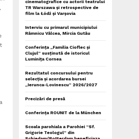
cinematografice cu actorii teatrului
,
TR Warszawa și retrospective de
film la Łódź și Varșovia
Interviu cu primarul municipiului
Râmnicu Vâlcea, Mircia Gutău
e
t
Conferința „Familia Cioflec și
Clujul” susținută de istoricul
Luminița Cornea
Rezultatul concursului pentru
selecția și acordarea bursei
„Ierunca-Lovinescu” 2026/2027
Precizări de presă
a
Conferința ROUNIT de la München
Scoala parohiala a Parohiei “Sf.
Grigorie Teologul” din
Schiedam/Rotterdam beneficiaza