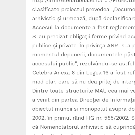
http://arhiYelenationaJe.ro/ .. ./Proiec
clasificate proiectul prevedea: ,Docum
arhivistic și urmează, după declasificare
Accesul la documente a fost reglement
S-au precizat obligaţii ferme privind acc
publice și private. În privinţa ANR, s-a
momentul depunerii, documentele păstr
accesului public”, rezolvându-se astfe
Celebra Anexa 6 din Legea 16 a fost ref
mod clar, care să nu dea prilej de interp
Dintre toate structurile MAl, cea mai 
a venit din partea Direcţiei de Informaţ
obiectul muncii și monopolul asupra docu
2002, în primul rând HG nr. 585/2002. S
că Nomenclatorul arhivistic să cuprind