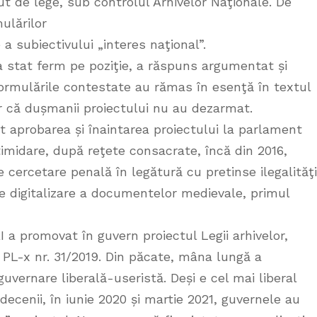
ut de lege, sub controlul Arhivelor Naţionale. De
ulărilor
a subiectivului „interes naţional”.
a stat ferm pe poziţie, a răspuns argumentat și
formulările contestate au rămas în esenţă în textul
r că dușmanii proiectului nu au dezarmat.
 aprobarea și înaintarea proiectului la parlament
timidare, după reţete consacrate, încă din 2016,
 cercetare penală în legătură cu pretinse ilegalităţi
 de digitalizare a documentelor medievale, primul
I a promovat în guvern proiectul Legii arhivelor,
l PL-x nr. 31/2019. Din păcate, mâna lungă a
uvernare liberală-useristă. Deși e cel mai liberal
decenii, în iunie 2020 și martie 2021, guvernele au