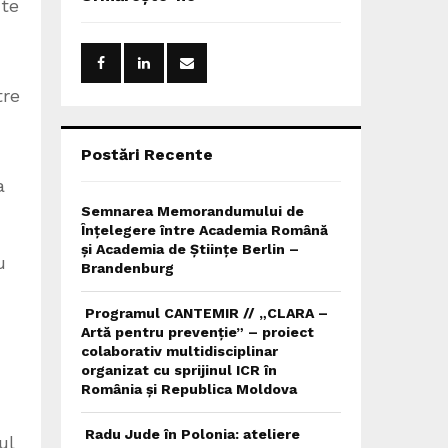
h
nte
f
A
o
r
R
:
tre
C
H
Postări Recente
a
Semnarea Memorandumului de
Înțelegere între Academia Română
și Academia de Științe Berlin –
u
Brandenburg
Programul CANTEMIR // „CLARA –
Artă pentru prevenție” – proiect
n
colaborativ multidisciplinar
organizat cu sprijinul ICR în
România și Republica Moldova
Radu Jude în Polonia: ateliere
ul