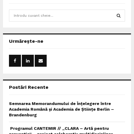
S
e
a
S
r
c
E
Urmărește-ne
h
f
A
o
r
R
:
C
Postări Recente
H
Semnarea Memorandumului de Înțelegere între
Academia Română și Academia de Științe Berlin –
Brandenburg
Programul CANTEMIR // „CLARA – Artă pentru
prevenție” – proiect colaborativ multidisciplinar