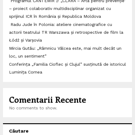
Programul CANTEMIR // „CLARA – Artă pentru prevenție”
– proiect colaborativ multidisciplinar organizat cu
sprijinul ICR în România și Republica Moldova
Radu Jude în Polonia: ateliere cinematografice cu
actorii teatrului TR Warszawa și retrospective de film la
Łódź și Varșovia
Mircia Gutău: „Râmnicu Vâlcea este, mai mult decât un
loc, un sentiment”
Conferința „Familia Cioflec și Clujul” susținută de istoricul
Luminița Cornea
Comentarii Recente
No comments to show.
Căutare