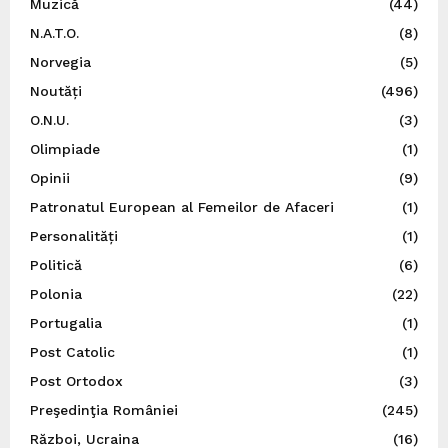
Muzică
(44)
N.A.T.O.
(8)
Norvegia
(5)
Noutăți
(496)
O.N.U.
(3)
Olimpiade
(1)
Opinii
(9)
Patronatul European al Femeilor de Afaceri
(1)
Personalități
(1)
Politică
(6)
Polonia
(22)
Portugalia
(1)
Post Catolic
(1)
Post Ortodox
(3)
Preşedinţia României
(245)
Război, Ucraina
(16)