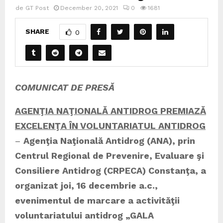
de
GT Post
December 20, 2021
0
1681
SHARE
0
COMUNICAT DE PRESĂ
AGENŢIA NAŢIONALĂ ANTIDROG PREMIAZĂ
EXCELENŢA ÎN VOLUNTARIATUL ANTIDROG
–
Agenţia Naţională Antidrog (ANA), prin
Centrul Regional de Prevenire, Evaluare şi
Consiliere Antidrog (CRPECA) Constanţa, a
organizat joi, 16 decembrie a.c.,
evenimentul de marcare a activităţii
voluntariatului antidrog „GALA