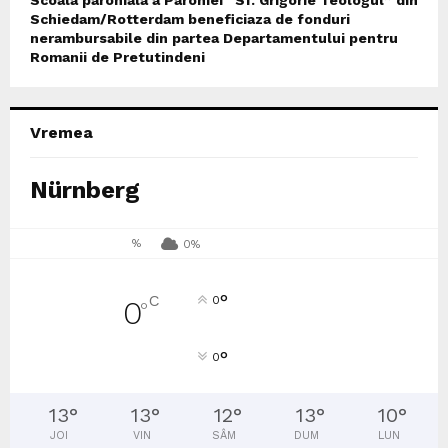
Schiedam/Rotterdam beneficiaza de fonduri
nerambursabile din partea Departamentului pentru
Romanii de Pretutindeni
Vremea
Nürnberg
%
0%
°
C
0
0
°
°
0
13
°
13
°
12
°
13
°
10
°
JOI
VIN
SÂM
DUM
LUN