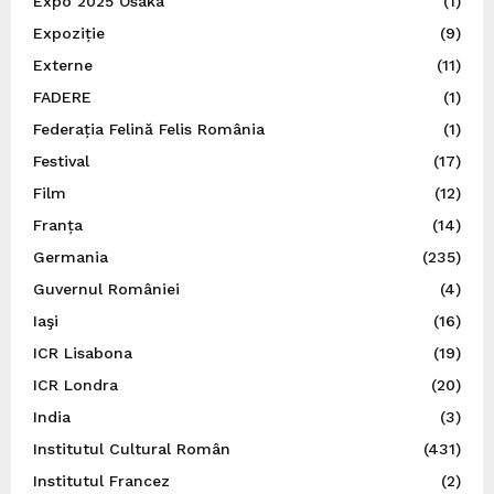
Expo 2025 Osaka
(1)
Expoziție
(9)
Externe
(11)
FADERE
(1)
Federația Felină Felis România
(1)
Festival
(17)
Film
(12)
Franța
(14)
Germania
(235)
Guvernul României
(4)
Iaşi
(16)
ICR Lisabona
(19)
ICR Londra
(20)
India
(3)
Institutul Cultural Român
(431)
Institutul Francez
(2)