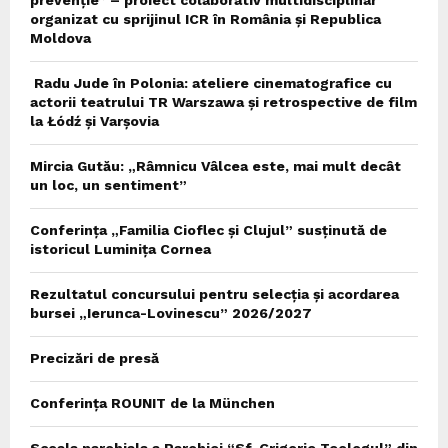
organizat cu sprijinul ICR în România și Republica
Moldova
Radu Jude în Polonia: ateliere cinematografice cu
actorii teatrului TR Warszawa și retrospective de film
la Łódź și Varșovia
Mircia Gutău: „Râmnicu Vâlcea este, mai mult decât
un loc, un sentiment”
Conferința „Familia Cioflec și Clujul” susținută de
istoricul Luminița Cornea
Rezultatul concursului pentru selecția și acordarea
bursei „Ierunca-Lovinescu” 2026/2027
Precizări de presă
Conferința ROUNIT de la München
Scoala parohiala a Parohiei “Sf. Grigorie Teologul” din