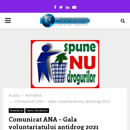
Facebook
Twitter
Linkedin
Youtube
PRIMARY
MENU
Acasa
România
Comunicat ANA – Gala voluntariatului antidrog 2021
România
Sens Giratoriu
Comunicat ANA – Gala
voluntariatului antidrog 2021