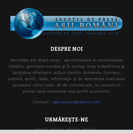
DESPRE NOI
Asociaţia are drept scop , aprofundarea si consolidarea
relaţiilor germane-române şi în acelaşi timp îndeplinirea şi
sprijinirea diferitelor acţiuni pentru domeniile formare,
cultură, sport, radio, Informaţie şi de asemenea realizarea
accesului către noile căi de comunicare. nu vizeaza in
primul rand obtinerea unui profit economic.
Contact :
asii.romani@yahoo.com
URMĂREȘTE-NE