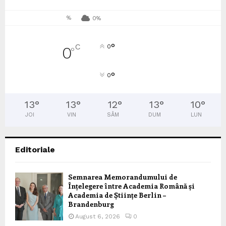
%
0%
°
C
0
0
°
°
0
13
°
13
°
12
°
13
°
10
°
JOI
VIN
SÂM
DUM
LUN
Editoriale
Semnarea Memorandumului de
Înțelegere între Academia Română și
Academia de Științe Berlin –
Brandenburg
August 6, 2026
0