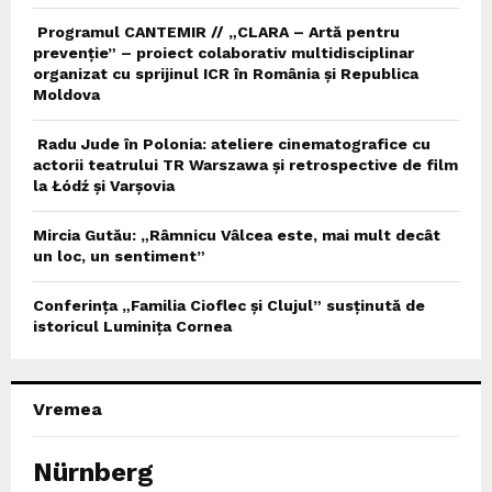
Programul CANTEMIR // „CLARA – Artă pentru
prevenție” – proiect colaborativ multidisciplinar
organizat cu sprijinul ICR în România și Republica
Moldova
Radu Jude în Polonia: ateliere cinematografice cu
actorii teatrului TR Warszawa și retrospective de film
la Łódź și Varșovia
Mircia Gutău: „Râmnicu Vâlcea este, mai mult decât
un loc, un sentiment”
Conferința „Familia Cioflec și Clujul” susținută de
istoricul Luminița Cornea
Vremea
Nürnberg