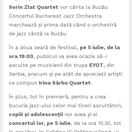
Sorin Zlat Quartet
vor cânta la Buzău.
Concertul Bucharest Jazz Orchestra
marchează și prima dată când o orchestră
de jazz cântă la Buzău.
În a doua seară de festival,
pe 5 iulie, de la
ora 19.00
, publicul va avea ocazia să-i
asculte pe muzicienii din trupa
EYOT
, din
Serbia, precum și pe atât de apreciații artiști
ce compun
Irina Sârbu Quartet
.
În plus, tot în premieră, pentru a crea
bucuria jazz-ului celor mai tineri ascultători,
copiii și adolescenții
vor avea și ei
concertul lor, pe 5 iulie
, de la ora 10.30, tot
în aer liber, în Grădina IC Brătianu! Band-ul