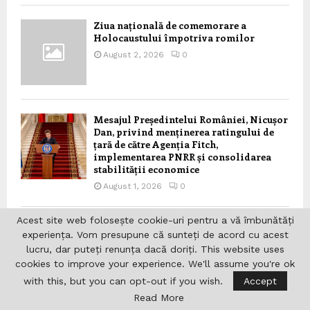
Ziua națională de comemorare a
Holocaustului împotriva romilor
August 2, 2026
0
Mesajul Președintelui României, Nicușor
Dan, privind menținerea ratingului de
țară de către Agenția Fitch,
implementarea PNRR și consolidarea
stabilității economice
August 1, 2026
0
Acest site web folosește cookie-uri pentru a vă îmbunătăți
Mesajul Președintelui României, Nicușor
experiența. Vom presupune că sunteți de acord cu acest
Dan, transmis cu prilejul Zilei Europene
lucru, dar puteți renunța dacă doriți. This website uses
de Comemorare a Holocaustului Romilor
cookies to improve your experience. We'll assume you're ok
July 31, 2026
0
with this, but you can opt-out if you wish.
Accept
Read More