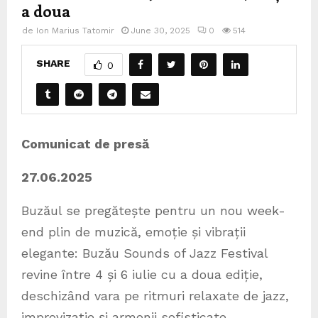
a doua
de
Ion Marius Tatomir
June 30, 2025
0
514
SHARE
0
Comunicat de presă
27.06.2025
Buzăul se pregătește pentru un nou week-
end plin de muzică, emoție și vibrații
elegante: Buzău Sounds of Jazz Festival
revine între 4 și 6 iulie cu a doua ediție,
deschizând vara pe ritmuri relaxate de jazz,
improvizație și armonii sofisticate.