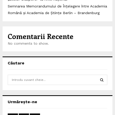
Semnarea Memorandumului de Înțelegere între Academia
Română și Academia de Științe Berlin – Brandenburg
Comentarii Recente
No comments to show.
Căutare
S
e
a
S
r
c
E
Urmărește-ne
h
f
A
o