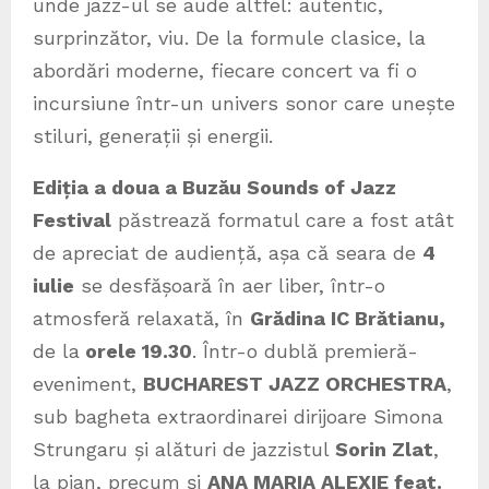
unde jazz-ul se aude altfel: autentic,
surprinzător, viu. De la formule clasice, la
abordări moderne, fiecare concert va fi o
incursiune într-un univers sonor care unește
stiluri, generații și energii.
Ediția a doua a Buzău Sounds of Jazz
Festival
păstrează formatul care a fost atât
de apreciat de audiență, așa că seara de
4
iulie
se desfășoară în aer liber, într-o
atmosferă relaxată, în
Grădina IC Brătianu,
de la
orele 19.30
. Într-o dublă premieră-
eveniment,
BUCHAREST JAZZ ORCHESTRA
,
sub bagheta extraordinarei dirijoare Simona
Strungaru și alături de jazzistul
Sorin Zlat
,
la pian, precum și
ANA MARIA ALEXIE feat.