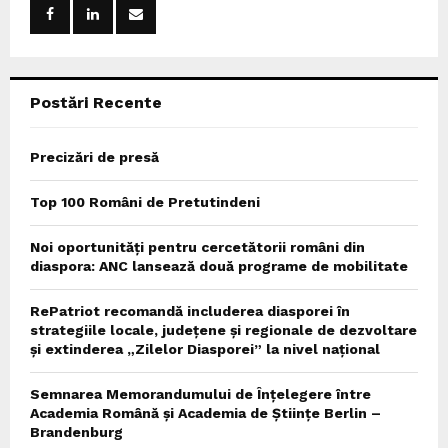
r
R
:
C
Postări Recente
H
Precizări de presă
Top 100 Români de Pretutindeni
Noi oportunități pentru cercetătorii români din
diaspora: ANC lansează două programe de mobilitate
RePatriot recomandă includerea diasporei în
strategiile locale, județene și regionale de dezvoltare
și extinderea „Zilelor Diasporei” la nivel național
Semnarea Memorandumului de Înțelegere între
Academia Română și Academia de Științe Berlin –
Brandenburg