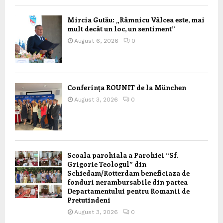
Mircia Gutău: „Râmnicu Vâlcea este, mai
mult decât un loc, un sentiment”
August 6, 2026
0
Conferința ROUNIT de la München
August 3, 2026
0
Scoala parohiala a Parohiei “Sf.
Grigorie Teologul” din
Schiedam/Rotterdam beneficiaza de
fonduri nerambursabile din partea
Departamentului pentru Romanii de
Pretutindeni
August 3, 2026
0