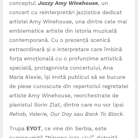
conceptul
Jazzy Amy Winehouse
, un
concert cu reinterpretări jazzistice dedicat
artistei Amy Winehouse, una dintre cele mai
emblematice artiste din istoria muzicală
contemporană. Cu o prezență scenică
extraordinară și o interpretare care îmbină
forța emoțională cu o profunzime artistică
specială, protagonista concertului, Ana
Maria Alexie, își invită publicul să se bucure
de piese cunoscute din repertoriul regretatei
artiste Amy Winehouse, reorchestrate de
pianistul Sorin Zlat, dintre care nu vor lipsi
Rehab, Valerie, Our Day
sau
Back To Black
.
Trupa
EYOT
, ce vine din Serbia, este
supranumită “Nirvana jazz-ului”, datorită