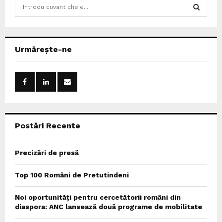
S
e
a
S
r
c
E
Urmărește-ne
h
f
A
o
r
R
:
C
Postări Recente
H
Precizări de presă
Top 100 Români de Pretutindeni
Noi oportunități pentru cercetătorii români din
diaspora: ANC lansează două programe de mobilitate