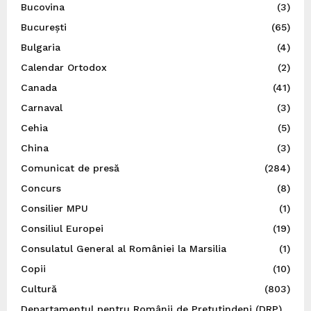
Bucovina
(3)
București
(65)
Bulgaria
(4)
Calendar Ortodox
(2)
Canada
(41)
Carnaval
(3)
Cehia
(5)
China
(3)
Comunicat de presă
(284)
Concurs
(8)
Consilier MPU
(1)
Consiliul Europei
(19)
Consulatul General al României la Marsilia
(1)
Copii
(10)
Cultură
(803)
Departamentul pentru Românii de Pretutindeni (DRP)