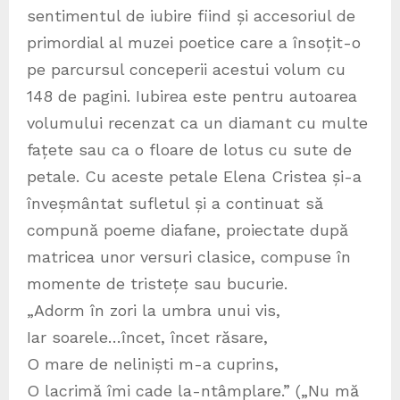
sentimentul de iubire fiind și accesoriul de
primordial al muzei poetice care a însoțit-o
pe parcursul conceperii acestui volum cu
148 de pagini. Iubirea este pentru autoarea
volumului recenzat ca un diamant cu multe
fațete sau ca o floare de lotus cu sute de
petale. Cu aceste petale Elena Cristea și-a
înveșmântat sufletul și a continuat să
compună poeme diafane, proiectate după
matricea unor versuri clasice, compuse în
momente de tristețe sau bucurie.
„Adorm în zori la umbra unui vis,
Iar soarele…încet, încet răsare,
O mare de neliniști m-a cuprins,
O lacrimă îmi cade la-ntâmplare.” („Nu mă