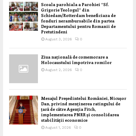
Scoala parohiala a Parohiei “Sf.
Grigorie Teologul” din
Schiedam/Rotterdam beneficiaza de
fonduri nerambursabile din partea
Departamentului pentru Romanii de
Pretutindeni
August 3, 2026
0
Ziua națională de comemorare a
Holocaustului împotriva romilor
August 2, 2026
0
Mesajul Președintelui României, Nicușor
Dan, privind menținerea ratingului de
țară de către Agenția Fitch,
implementarea PNRR și consolidarea
stabilității economice
August 1, 2026
0