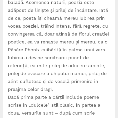
baladă. Asemenea naturii, poezia este
adăpost de liniște și prilej de încântare. Iată
de ce, poeta își cheamă mereu iubirea prin
vocea poeziei, trăind intens, fără regrete, cu
convingerea că, doar atinsă de fiorul creației
poetice, ea va renaște mereu și mereu, ca o
Păsăre Phonix cuibărită în palma unui vers.
Iubirea-i devine scriitoarei punct de
referință, ea este prilej de aducere aminte,
prilej de evocare a chipului mamei, prilej de
alint sufletesc și de veselă primenire în
preajma celor dragi,
Dacă prima parte a cărții include poeme
scrise în „dulcele” stil clasic, în partea a
doua, versurile sunt – după cum scrie