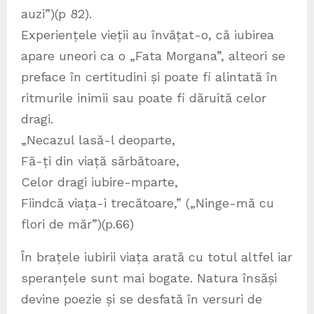
auzi”)(p 82).
Experiențele vieții au învățat-o, că iubirea
apare uneori ca o „Fata Morgana”, alteori se
preface în certitudini și poate fi alintată în
ritmurile inimii sau poate fi dăruită celor
dragi.
„Necazul lasă-l deoparte,
Fă-ți din viață sărbătoare,
Celor dragi iubire-mparte,
Fiindcă viața-i trecătoare,” („Ninge-mă cu
flori de măr”)(p.66)
În brațele iubirii viața arată cu totul altfel iar
speranțele sunt mai bogate. Natura însăși
devine poezie și se desfată în versuri de