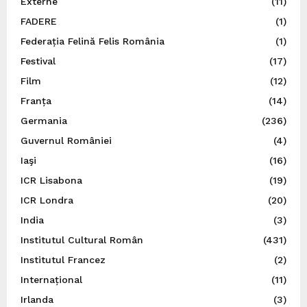
Externe
(11)
FADERE
(1)
Federația Felină Felis România
(1)
Festival
(17)
Film
(12)
Franța
(14)
Germania
(236)
Guvernul României
(4)
Iaşi
(16)
ICR Lisabona
(19)
ICR Londra
(20)
India
(3)
Institutul Cultural Român
(431)
Institutul Francez
(2)
Internațional
(11)
Irlanda
(3)