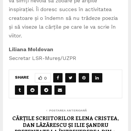
va simți nevoia să zboare pe aripile
inspirației. Îi doresc succes în activitatea
creatoare și o îndemn să nu trădeze poezia
și să viseze la cărțile pe care le va scrie în
viitor.
Liliana Moldovan
Secretar LSR-Mureș/UZPR
SHARE
0
POSTAREA ANTERIOARĂ
CĂRȚILE SCRIITORILOR ELENA CRISTEA,
DAN LĂZĂRESCU ȘI ILIE ȘANDRU