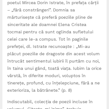
poetul Mircea Dorin Istrate, în prefața cărții
– „fără constrângeri”. Domnia sa
mărturisește că preferă poeziile pline de
sinceritate ale doamnei Elena Cristea
tocmai pentru că sunt oglinda sufletului
celei care le-a compus. Tot în paginile
prefeței, dl. Istrate recunoaște : „Mi-au
plăcut poeziile de dragoste din acest volum
întrucât sentimentul iubirii îl purtăm cu noi,
în taina unui gând, toată viața. Iubim la orice
vârstă, în diferite moduri, voluptos în
tinerețe, profund, cu înțelepciune, fără a ne
exterioriza, la bătrânete.” (p. 8)
Indiscutabil, colecția de poezii incluse în
volumul „Citește-mi inima”, trebuie