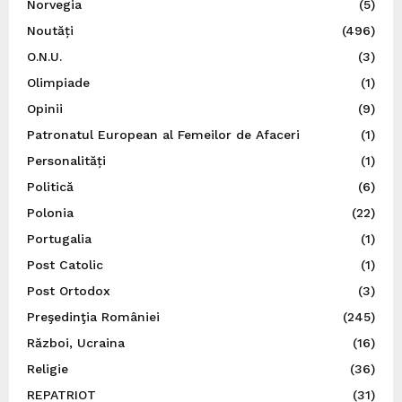
Norvegia
(5)
Noutăți
(496)
O.N.U.
(3)
Olimpiade
(1)
Opinii
(9)
Patronatul European al Femeilor de Afaceri
(1)
Personalități
(1)
Politică
(6)
Polonia
(22)
Portugalia
(1)
Post Catolic
(1)
Post Ortodox
(3)
Preşedinţia României
(245)
Război, Ucraina
(16)
Religie
(36)
REPATRIOT
(31)