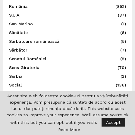
România
(852)
S.U.A.
(37)
San Marino
(1)
Sănătate
(6)
Sărbătoare românească
(5)
Sărbători
(7)
Senatul României
(9)
Sens Giratoriu
(70)
Serbia
(2)
Social
(136)
Spania
(34)
Acest site web folosește cookie-uri pentru a vă îmbunătăți
experiența. Vom presupune că sunteți de acord cu acest
Spectacol
(5)
lucru, dar puteți renunța dacă doriți. This website uses
Sport
(22)
cookies to improve your experience. We'll assume you're ok
Statele Unite ale Americii
(21)
with this, but you can opt-out if you wish.
Accept
Știință
(5)
Read More