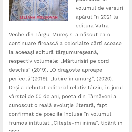
volumul de versuri
apărut în 2021 la
editura Vatra
Veche din Târgu-Mureș s-a născut ca o
continuare firească a celorlalte cărți scoase
la aceeași editură târgumureșeană,
respectiv volumele: „Mărturisiri pe cord
deschis” (2019), „O dragoste aproape
perfectă”(2019), „Iubire în amurg”, (2020).
Deși a debutat editorial relativ târziu, în jurul
vârstei de 50 de ani, poeta din Târnăveni a
cunoscut o reală evoluție literară, fapt
confirmat de poeziile incluse în volumul
frumos intitulat „Citește-mi inima”, tipărit în
2021.