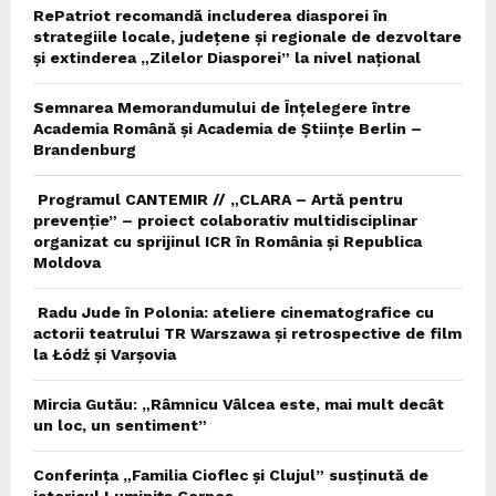
RePatriot recomandă includerea diasporei în
strategiile locale, județene și regionale de dezvoltare
și extinderea „Zilelor Diasporei” la nivel național
Semnarea Memorandumului de Înțelegere între
Academia Română și Academia de Științe Berlin –
Brandenburg
Programul CANTEMIR // „CLARA – Artă pentru
prevenție” – proiect colaborativ multidisciplinar
organizat cu sprijinul ICR în România și Republica
Moldova
Radu Jude în Polonia: ateliere cinematografice cu
actorii teatrului TR Warszawa și retrospective de film
la Łódź și Varșovia
Mircia Gutău: „Râmnicu Vâlcea este, mai mult decât
un loc, un sentiment”
Conferința „Familia Cioflec și Clujul” susținută de
istoricul Luminița Cornea