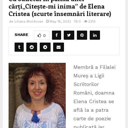
cărți
„Citește-mi inima” de Elena
Cristea (scurte însemnări literare)
de
Liliana Moldovan
May 18, 2022
0
2213
SHARE
0
Membră a Filialei
Mureș a Ligii
Scriitorilor
Români, doamna
Elena Cristea se
află la a patra
carte de poezie
publicată iar