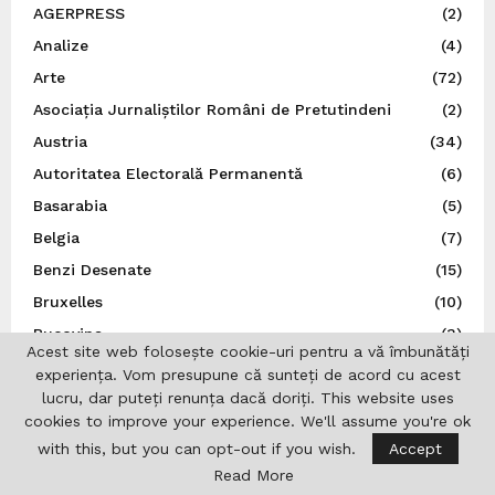
AGERPRESS
(2)
Analize
(4)
Arte
(72)
Asociația Jurnaliștilor Români de Pretutindeni
(2)
Austria
(34)
Autoritatea Electorală Permanentă
(6)
Basarabia
(5)
Belgia
(7)
Benzi Desenate
(15)
Bruxelles
(10)
Bucovina
(3)
Acest site web folosește cookie-uri pentru a vă îmbunătăți
București
(65)
experiența. Vom presupune că sunteți de acord cu acest
Bulgaria
(4)
lucru, dar puteți renunța dacă doriți. This website uses
cookies to improve your experience. We'll assume you're ok
Calendar Ortodox
(2)
with this, but you can opt-out if you wish.
Accept
Canada
(41)
Read More
Carnaval
(3)