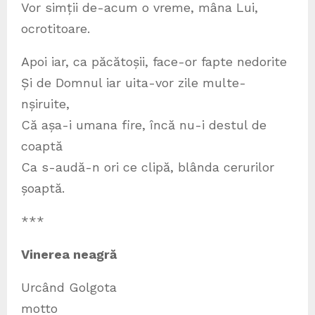
Vor simții de-acum o vreme, mâna Lui,
ocrotitoare.
Apoi iar, ca păcătoșii, face-or fapte nedorite
Și de Domnul iar uita-vor zile multe-
nșiruite,
Că așa-i umana fire, încă nu-i destul de
coaptă
Ca s-audă-n ori ce clipă, blânda cerurilor
șoaptă.
***
Vinerea neagră
Urcând Golgota
motto