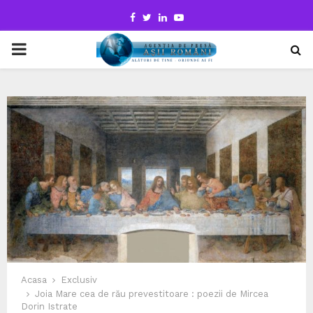
Facebook
Twitter
Linkedin
Youtube
PRIMARY
MENU
Acasa
Exclusiv
Joia Mare cea de rău prevestitoare : poezii de Mircea
Dorin Istrate