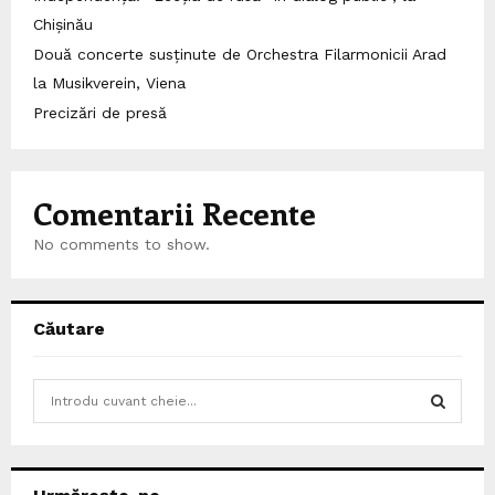
Chișinău
Două concerte susținute de Orchestra Filarmonicii Arad
la Musikverein, Viena
Precizări de presă
Comentarii Recente
No comments to show.
Căutare
S
e
a
S
r
c
E