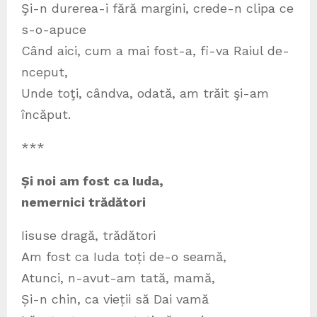
Şi-n durerea-i fără margini, crede-n clipa ce
s-o-apuce
Când aici, cum a mai fost-a, fi-va Raiul de-
nceput,
Unde toţi, cândva, odată, am trăit şi-am
încăput.
***
Și noi am fost ca Iuda,
nemernici trădători
Iisuse dragă, trădători
Am fost ca Iuda toți de-o seamă,
Atunci, n-avut-am tată, mamă,
Și-n chin, ca vieții să Dai vamă