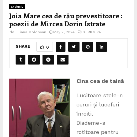
Exclusiv
Joia Mare cea de rău prevestitoare :
poezii de Mircea Dorin Istrate
de
Liliana Moldovan
May 2, 2024
0
1024
SHARE
0
Cina cea de taină
Lucitoare stele-n
ceruri și luceferi
înroiți,
Diademe-s
rotitoare pentru