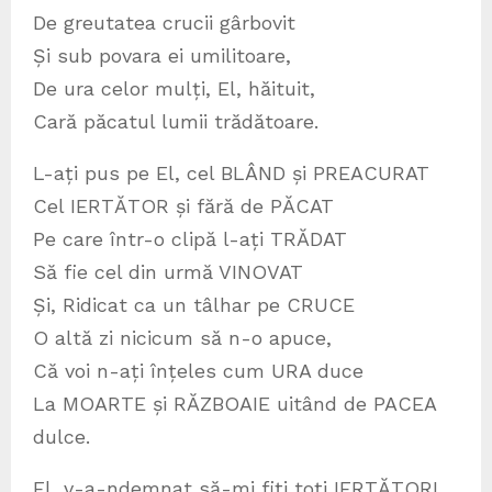
De greutatea crucii gârbovit
Și sub povara ei umilitoare,
De ura celor mulți, El, hăituit,
Cară păcatul lumii trădătoare.
L-ați pus pe El, cel BLÂND și PREACURAT
Cel IERTĂTOR și fără de PĂCAT
Pe care într-o clipă l-ați TRĂDAT
Să fie cel din urmă VINOVAT
Și, Ridicat ca un tâlhar pe CRUCE
O altă zi nicicum să n-o apuce,
Că voi n-ați înțeles cum URA duce
La MOARTE și RĂZBOAIE uitând de PACEA
dulce.
El, v-a-ndemnat să-mi fiți toți IERTĂTORI