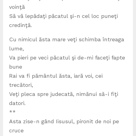
voinţă
Să vă lepădaţi păcatul şi-n cel loc puneţi
credinţă.
Cu nimicul ăsta mare veţi schimba întreaga
lume,
Va pieri pe veci păcatul şi de-mi faceţi fapte
bune
Rai va fi pământul ăsta, iară voi, cei
trecători,
Veţi pleca spre judecată, nimănui să-i fiţi
datori.
**
Asta zise-n gând Iisusul, pironit de noi pe
cruce