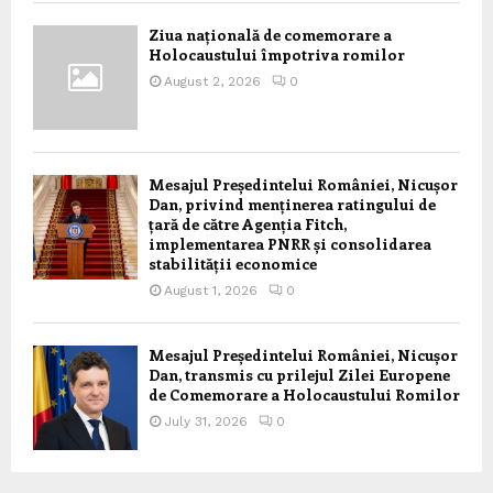
Ziua națională de comemorare a
Holocaustului împotriva romilor
August 2, 2026
0
Mesajul Președintelui României, Nicușor
Dan, privind menținerea ratingului de
țară de către Agenția Fitch,
implementarea PNRR și consolidarea
stabilității economice
August 1, 2026
0
Mesajul Președintelui României, Nicușor
Dan, transmis cu prilejul Zilei Europene
de Comemorare a Holocaustului Romilor
July 31, 2026
0