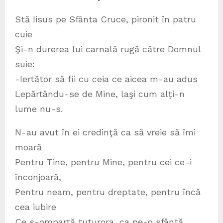
Stă Iisus pe Sfânta Cruce, pironit în patru
cuie
Şi-n durerea lui carnală rugă către Domnul
suie:
-Iertător să fii cu ceia ce aicea m-au adus
Lepărtându-se de Mine, laşi cum alţi-n
lume nu-s.
N-au avut în ei credinţă ca să vreie să îmi
moară
Pentru Tine, pentru Mine, pentru cei ce-i
înconjoară,
Pentru neam, pentru dreptate, pentru încă
cea iubire
Ce s-ompartă tuturora, ca pe-o sfântă