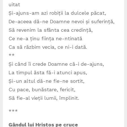
uitat
Și-ajuns-am azi robiții la dulcele păcat,
De-aceea dă-ne Doamne nevoi și suferință,
Să revenim la sfânta cea credință,
Ce ne-a ținu ființa ne-ntinată
Ca să răzbim vecia, ce ni-i dată.
**
Și când îi crede Doamne că-i de-ajuns,
La timpul ăsta fă-i atunci apus,
Și-un altul dă-ne fie-ne sortit,
Cu pace, bunăstare, fericit,
Să fie-al vieții lumii, împlinit.
***
Gândul lui Hristos pe cruce