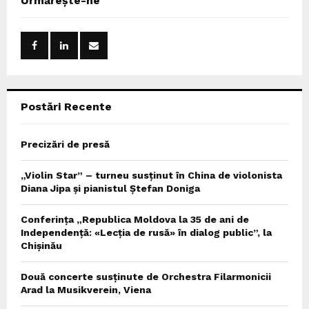
Urmărește-ne
h
f
A
o
r
R
:
C
Postări Recente
H
Precizări de presă
„Violin Star” – turneu susținut în China de violonista
Diana Jipa și pianistul Ștefan Doniga
Conferința „Republica Moldova la 35 de ani de
Independență: «Lecția de rusă» în dialog public”, la
Chișinău
Două concerte susținute de Orchestra Filarmonicii
Arad la Musikverein, Viena