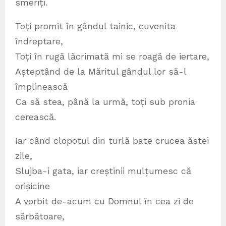
smeriți.
Toți promit în gândul tainic, cuvenita
îndreptare,
Toți în rugă lăcrimată mi se roagă de iertare,
Așteptând de la Măritul gândul lor să-l
împlinească
Ca să stea, până la urmă, toți sub pronia
cerească.
Iar când clopotul din turlă bate crucea ăstei
zile,
Slujba-i gata, iar creștinii mulțumesc că
orișicine
A vorbit de-acum cu Domnul în cea zi de
sărbătoare,