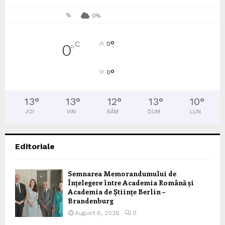
%
0%
°
C
0
0
°
°
0
13
°
13
°
12
°
13
°
10
°
JOI
VIN
SÂM
DUM
LUN
Editoriale
Semnarea Memorandumului de
Înțelegere între Academia Română și
Academia de Științe Berlin –
Brandenburg
August 6, 2026
0