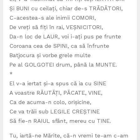
Și BUNI cu ceilați, chiar de-s TRĂDĂTORI,
C-acestea-s ale inimii COMORI,
De vreți să fiți în rai, VEȘNICITORI,
Da-n loc de LAUR, voi i-ați pus pe frunte
Coroana cea de SPINI, ca să înfrunte
Batjocura și vorbe grele multe
Pe al GOLGOTEI drum, până la MUNTE.
*
El v-a iertat și-a spus că ia cu SINE
A voastre RĂUTĂȚI, PĂCATE, VINE,
Ca de acuma-n colo, orișicine,
Ce va trăii sub LEGILE CREȘTINE
Să fie-n RAIUL sfânt, mereu cu TINE.
Tu, iartă-ne Mărite, că-n vremi te-am c-am