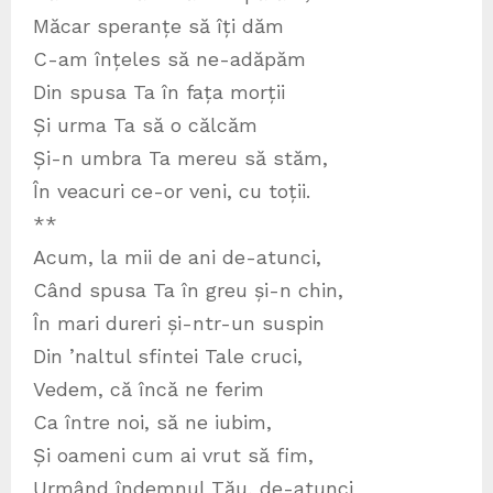
Măcar speranțe să îți dăm
C-am înțeles să ne-adăpăm
Din spusa Ta în fața morții
Și urma Ta să o călcăm
Și-n umbra Ta mereu să stăm,
În veacuri ce-or veni, cu toții.
**
Acum, la mii de ani de-atunci,
Când spusa Ta în greu și-n chin,
În mari dureri și-ntr-un suspin
Din ’naltul sfintei Tale cruci,
Vedem, că încă ne ferim
Ca între noi, să ne iubim,
Și oameni cum ai vrut să fim,
Urmând îndemnul Tău, de-atunci