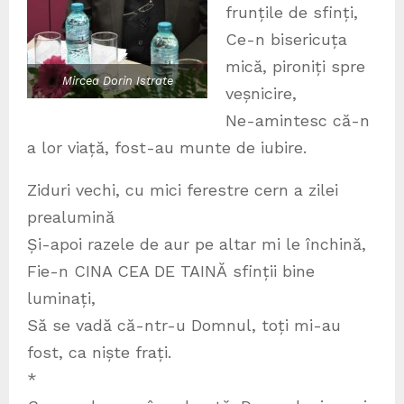
frunțile de sfinți,
Ce-n bisericuța
mică, pironiți spre
Mircea Dorin Istrate
veșnicire,
Ne-amintesc că-n
a lor viață, fost-au munte de iubire.
Ziduri vechi, cu mici ferestre cern a zilei
prealumină
Și-apoi razele de aur pe altar mi le închină,
Fie-n CINA CEA DE TAINĂ sfinții bine
luminați,
Să se vadă că-ntr-u Domnul, toți mi-au
fost, ca niște frați.
*