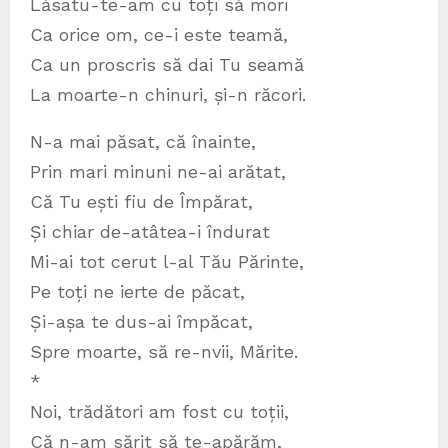
Lăsatu-te-am cu toți să mori
Ca orice om, ce-i este teamă,
Ca un proscris să dai Tu seamă
La moarte-n chinuri, și-n răcori.
N-a mai păsat, că înainte,
Prin mari minuni ne-ai arătat,
Că Tu ești fiu de Împărat,
Și chiar de-atâtea-i îndurat
Mi-ai tot cerut l-al Tău Părinte,
Pe toți ne ierte de păcat,
Și-așa te dus-ai împăcat,
Spre moarte, să re-nvii, Mărite.
*
Noi, trădători am fost cu toții,
Că n-am sărit să te-apărăm,