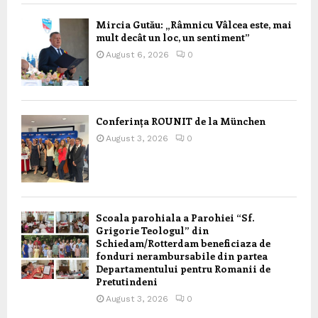
Mircia Gutău: „Râmnicu Vâlcea este, mai
mult decât un loc, un sentiment”
August 6, 2026
0
Conferința ROUNIT de la München
August 3, 2026
0
Scoala parohiala a Parohiei “Sf.
Grigorie Teologul” din
Schiedam/Rotterdam beneficiaza de
fonduri nerambursabile din partea
Departamentului pentru Romanii de
Pretutindeni
August 3, 2026
0