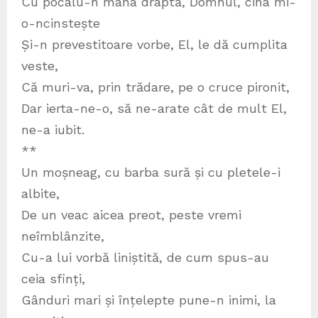
Cu pocalu-n mâna draptă, Domnul, cina mi-
o-ncinstește
Și-n prevestitoare vorbe, El, le dă cumplita
veste,
Că muri-va, prin trădare, pe o cruce pironit,
Dar ierta-ne-o, să ne-arate cât de mult El,
ne-a iubit.
**
Un moșneag, cu barba sură și cu pletele-i
albite,
De un veac aicea preot, peste vremi
neîmblânzite,
Cu-a lui vorbă liniștită, de cum spus-au
ceia sfinți,
Gânduri mari și înțelepte pune-n inimi, la