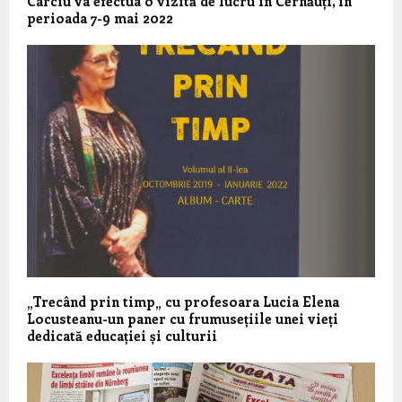
Cârciu va efectua o vizită de lucru în Cernăuți, în
perioada 7-9 mai 2022
„Trecând prin timp„ cu profesoara Lucia Elena
Locusteanu-un paner cu frumusețiile unei vieți
dedicată educației și culturii