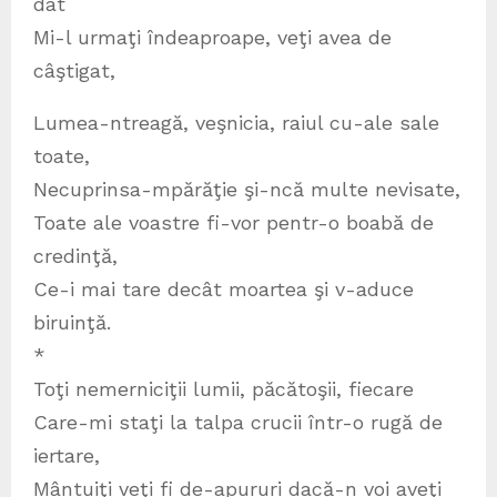
dat
Mi-l urmaţi îndeaproape, veţi avea de
câştigat,
Lumea-ntreagă, veşnicia, raiul cu-ale sale
toate,
Necuprinsa-mpărăţie şi-ncă multe nevisate,
Toate ale voastre fi-vor pentr-o boabă de
credinţă,
Ce-i mai tare decât moartea şi v-aduce
biruinţă.
*
Toţi nemerniciţii lumii, păcătoşii, fiecare
Care-mi staţi la talpa crucii într-o rugă de
iertare,
Mântuiţi veţi fi de-apururi dacă-n voi aveţi