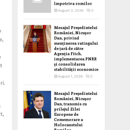
împotriva romilor
August 2, 2026
0
Mesajul Președintelui
e
României, Nicușor
Dan, privind
e,
menținerea ratingului
de țară de către
Agenția Fitch,
e
implementarea PNRR
și consolidarea
t
stabilității economice
August 1, 2026
0
ri.
Mesajul Președintelui
României, Nicușor
Dan, transmis cu
l
prilejul Zilei
t,
Europene de
Comemorare a
Holocaustului
Romilor