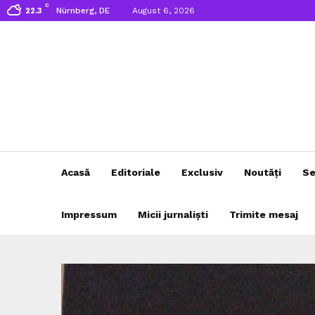
C
Nürnberg, DE
August 6, 2026
22.3
Acasă
Editoriale
Exclusiv
Noutăți
Se
Impressum
Micii jurnaliști
Trimite mesaj