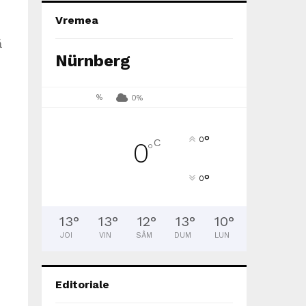
Vremea
ă
Nürnberg
%
0%
°
0
C
0
°
°
0
13
°
13
°
12
°
13
°
10
°
JOI
VIN
SÂM
DUM
LUN
Editoriale