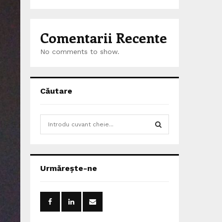
Comentarii Recente
No comments to show.
Căutare
S
e
a
S
r
c
E
Urmărește-ne
h
f
A
o
r
R
: