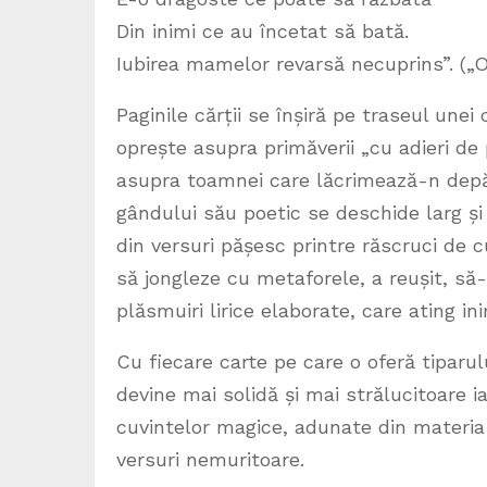
Din inimi ce au încetat să bată.
Iubirea mamelor revarsă necuprins”. („
Paginile cărții se înșiră pe traseul unei 
oprește asupra primăverii „cu adieri de 
asupra toamnei care lăcrimează-n depărtă
gândului său poetic se deschide larg și
din versuri pășesc printre răscruci de 
să jongleze cu metaforele, a reușit, să-
plăsmuiri lirice elaborate, care ating in
Cu fiecare carte pe care o oferă tiparu
devine mai solidă și mai strălucitoare i
cuvintelor magice, adunate din materia
versuri nemuritoare.