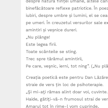
despre natura ființei umane, altele cânt
binefăcătoare reflexe patriotice. În poe
iubiri, despre umbre și lumini, el se c
pe umeri. În creuzetul versurilor sale ex
amintiri și veșnice dureri.
„Nu plânge!
Este legea firii.
Toate scânteile se sting.
Trec spre tărâmul amintirii,
Pe care, veşnic, ierni, tot ning”. („Nu pl
Creația poetică este pentru Dan Lăzăre
straie de vers țin loc de psihoterapie.
„Şi mi-aţi rămas alint doar voi, cuvinte.
Haide, gătiţi-vă-n frumosul strai de ver
Amarul tot în rime-l vom cuprinde,