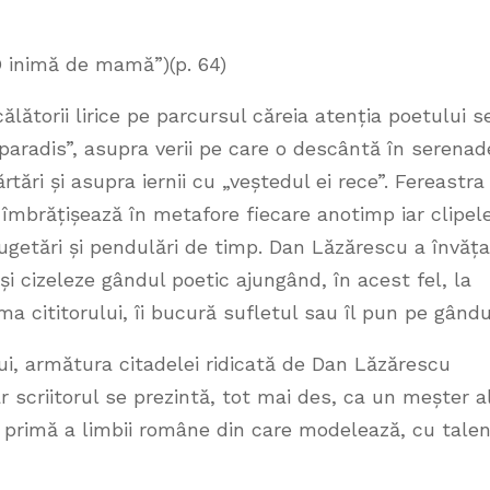
O inimă de mamă”)(p. 64)
călătorii lirice pe parcursul căreia atenția poetului s
paradis”, asupra verii pe care o descântă în serenad
ri și asupra iernii cu „veștedul ei rece”. Fereastra
 îmbrățișează în metafore fiecare anotimp iar clipel
cugetări și pendulări de timp. Dan Lăzărescu a învăța
și cizeleze gândul poetic ajungând, în acest fel, la
ima cititorului, îi bucură sufletul sau îl pun pe gându
lui, armătura citadelei ridicată de Dan Lăzărescu
ar scriitorul se prezintă, tot mai des, ca un meșter a
 primă a limbii române din care modelează, cu talen