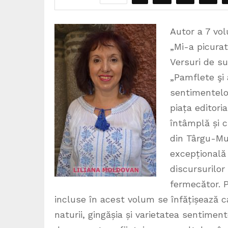
Autor a 7 vol
„Mi-a picurat 
Versuri de su
„Pamflete şi 
sentimentelo
piața editori
întâmplă și c
din Târgu-Mur
excepțională 
discursurilor
fermecător. P
incluse în acest volum se înfățișează c
naturii, gingășia și varietatea sentimen