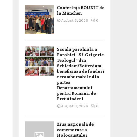
Conferința ROUNIT de
la München
August 3, 2026
0
Scoala parohiala a
Parohiei “Sf. Grigorie
Teologul” din
Schiedam/Rotterdam
beneficiaza de fonduri
nerambursabile din
partea
Departamentului
pentru Romanii de
Pretutindeni
August 3, 2026
0
Ziua națională de
comemorare a
Holocaustului