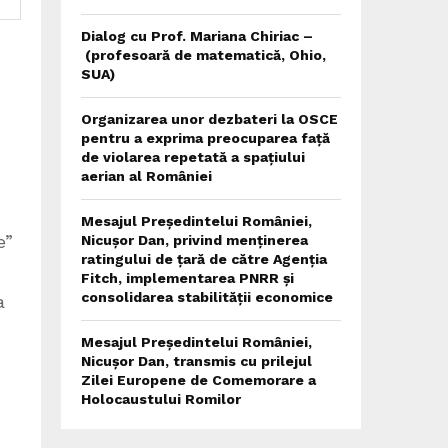
Dialog cu Prof. Mariana Chiriac –
(profesoară de matematică, Ohio,
SUA)
Organizarea unor dezbateri la OSCE
pentru a exprima preocuparea față
de violarea repetată a spațiului
aerian al României
Mesajul Președintelui României,
e”
Nicușor Dan, privind menținerea
ratingului de țară de către Agenția
Fitch, implementarea PNRR și
consolidarea stabilității economice
a
Mesajul Președintelui României,
Nicușor Dan, transmis cu prilejul
Zilei Europene de Comemorare a
Holocaustului Romilor