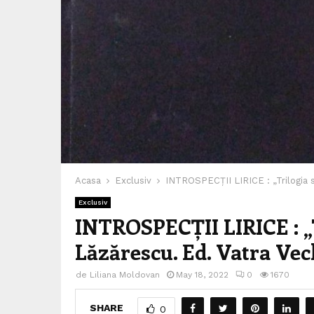
Acasa
Exclusiv
INTROSPECȚII LIRICE : „Trilogia 
Exclusiv
INTROSPECȚII LIRICE : „
Lăzărescu. Ed. Vatra Vec
de
Liliana Moldovan
May 18, 2022
0
1670
SHARE
0