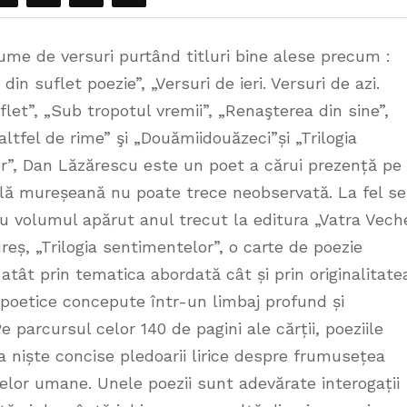
ume de versuri purtând titluri bine alese precum :
din suflet poezie”, „Versuri de ieri. Versuri de azi.
flet”, „Sub tropotul vremii”, „Renaşterea din sine”,
altfel de rime” şi „Douămiidouăzeci”și „Trilogia
r”, Dan Lăzărescu este un poet a cărui prezență pe
ală mureșeană nu poate trece neobservată. La fel se
u volumul apărut anul trecut la editura „Vatra Vech
eș, „Trilogia sentimentelor”, o carte de poezie
atât prin tematica abordată cât și prin originalitate
 poetice concepute într-un limbaj profund și
e parcursul celor 140 de pagini ale cărții, poeziile
a niște concise pledoarii lirice despre frumusețea
telor umane. Unele poezii sunt adevărate interogații