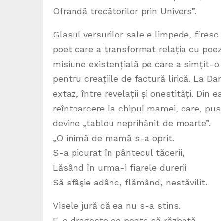
Ofrandă trecătorilor prin Univers”.
Glasul versurilor sale e limpede, firesc 
poet care a transformat relația cu poezi
misiune existențială pe care a simțit-o 
pentru creațiile de factură lirică. La 
extaz, între revelații și onestități. Di
reîntoarcere la chipul mamei, care, pus
devine „tablou neprihănit de moarte”.
„O inimă de mamă s-a oprit.
S-a picurat în pântecul tăcerii,
Lăsând în urma-i fiarele durerii
Să sfâşie adânc, flămând, nestăvilit.
Visele jură că ea nu s-a stins.
E-o dragoste ce poate să răzbată