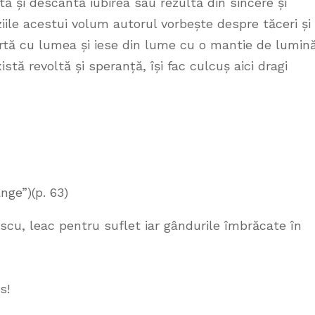
ă și descântă iubirea sau rezultă din sincere și
ziile acestui volum autorul vorbește despre tăceri și
eartă cu lumea și iese din lume cu o mantie de lumin
istă revoltă și speranță, își fac culcuș aici dragi
ânge”)(p. 63)
scu, leac pentru suflet iar gândurile îmbrăcate în
s!