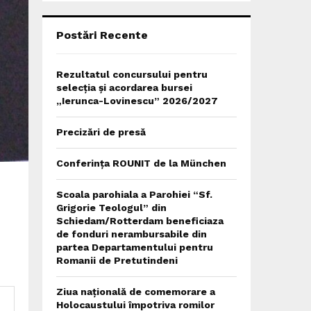
C
H
Postări Recente
Rezultatul concursului pentru
selecția și acordarea bursei
„Ierunca-Lovinescu” 2026/2027
Precizări de presă
Conferința ROUNIT de la München
Scoala parohiala a Parohiei “Sf.
Grigorie Teologul” din
Schiedam/Rotterdam beneficiaza
de fonduri nerambursabile din
partea Departamentului pentru
Romanii de Pretutindeni
Ziua națională de comemorare a
Holocaustului împotriva romilor