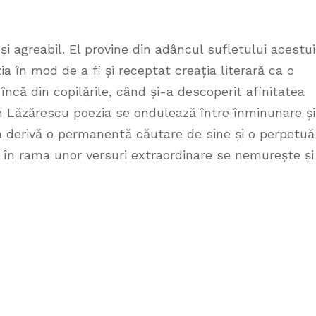
și agreabil. El provine din adâncul sufletului acestui
a în mod de a fi și receptat creația literară ca o
încă din copilările, când și-a descoperit afinitatea
Dan Lăzărescu poezia se ondulează între înminunare și
n ea derivă o permanentă căutare de sine și o perpetuă
 în rama unor versuri extraordinare se nemurește și