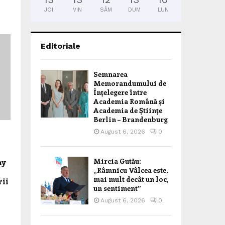
JOI
VIN
SÂM
DUM
LUN
Editoriale
Semnarea
Memorandumului de
Înțelegere între
Academia Română și
Academia de Științe
Berlin – Brandenburg
August 6, 2026
0
r
Mircia Gutău:
ay
„Râmnicu Vâlcea este,
mai mult decât un loc,
rii
un sentiment”
August 6, 2026
0