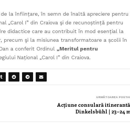
ni de la înființare, în semn de înaltă apreciere pentru
nal „Carol I” din Craiova şi de recunoștință pentru
re didactice care au contribuit în mod esențial la
or, precum şi la misiunea transformatoare a școlii în
 Dan a conferit Ordinul
„Meritul pentru
giului Național „Carol I” din Craiova.
URMĂTOAREA POSTA
Acțiune consulară itinerantă
Dinkelsbühl | 23–24 