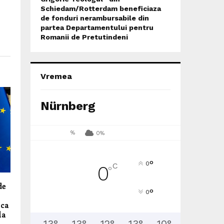
Schiedam/Rotterdam beneficiaza
de fonduri nerambursabile din
partea Departamentului pentru
Romanii de Pretutindeni
Vremea
Nürnberg
%
0%
°
0
C
0
°
de
°
0
r
ica
la
13
°
13
°
12
°
13
°
10
°