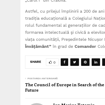
„Carol I” din Craiova.
Astfel, cu prilejul împlinirii a 200 de a
tradiția educațională a Colegiului Națio
rolul fundamental al generațiilor de cad
formarea intelectuală şi civică a elevil
viața comunității, Președintele Nicușor
Învățământ”
în grad de
Comandor
Cole
SHARE
0
POSTAREA ANTERIOARĂ
The Council of Europe in Search of the
Future
Ion Marius Tatomir