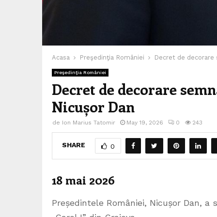
Acasa
Preşedinţia României
Decret de decorare 
Preşedinţia României
Decret de decorare semn
Nicușor Dan
de
Ion Marius Tatomir
May 19, 2026
0
243
SHARE
0
18 mai 2026
Președintele României, Nicușor Dan, a 