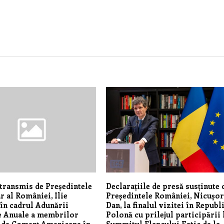
transmis de Președintele
Declarațiile de presă susținute 
r al României, Ilie
Președintele României, Nicușo
 în cadrul Adunării
Dan, la finalul vizitei în Republ
e Anuale a membrilor
Polonă cu prilejul participării 
 de Comerț Americane în
Summitul Flancului Estic de la