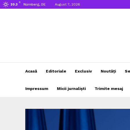
C
Nürnberg, DE
August 7, 2026
20.3
Acasă
Editoriale
Exclusiv
Noutăți
Se
Impressum
Micii jurnaliști
Trimite mesaj