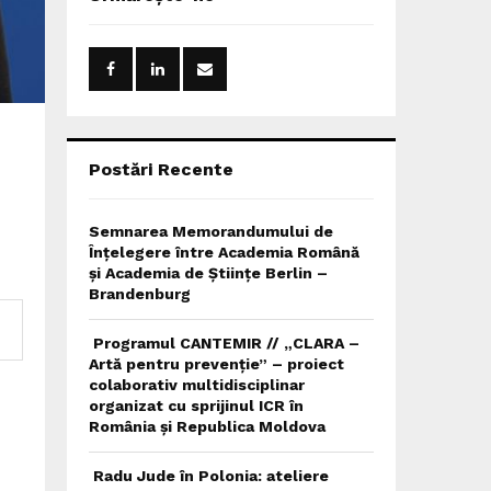
h
f
A
o
r
R
:
C
H
Postări Recente
Semnarea Memorandumului de
Înțelegere între Academia Română
și Academia de Științe Berlin –
Brandenburg
Programul CANTEMIR // „CLARA –
Artă pentru prevenție” – proiect
colaborativ multidisciplinar
organizat cu sprijinul ICR în
România și Republica Moldova
Radu Jude în Polonia: ateliere