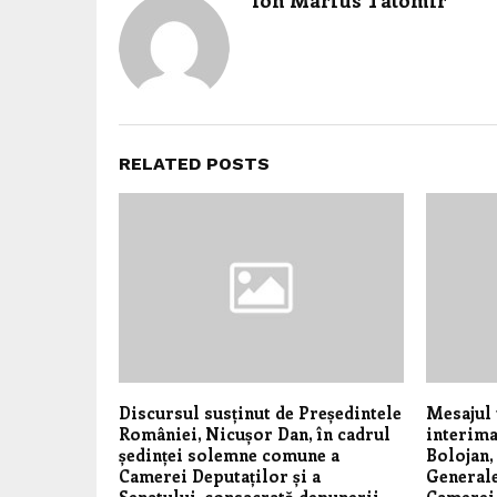
RELATED POSTS
Discursul susținut de Președintele
Mesajul 
României, Nicușor Dan, în cadrul
interima
ședinței solemne comune a
Bolojan,
Camerei Deputaților și a
General
Senatului, consacrată depunerii
Camerei