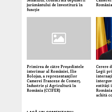
jurământului de învestitură în
România
funcție
Primirea de către Președintele
Cerere d
interimar al României, Ilie
Legii pr
Bolojan, a reprezentanților
internaț
Camerei Franceze de Comerț,
interguv
Industrie și Agricultură în
entități 
România (CCIFER)
România 
achită c