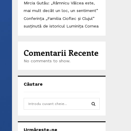
Mircia Gutău: „Râmnicu Vâlcea este,
mai mult decât un loc, un sentiment”
Conferința „Familia Cioflec și Clujul”
susținută de istoricul Luminița Cornea
Comentarii Recente
No comments to show.
Căutare
S
e
a
S
r
c
E
Urmărește-ne