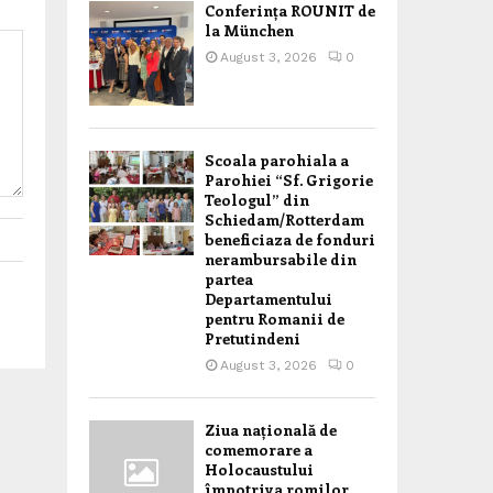
Conferința ROUNIT de
la München
August 3, 2026
0
Scoala parohiala a
Parohiei “Sf. Grigorie
Teologul” din
Schiedam/Rotterdam
beneficiaza de fonduri
nerambursabile din
partea
Departamentului
pentru Romanii de
Pretutindeni
August 3, 2026
0
Ziua națională de
comemorare a
Holocaustului
împotriva romilor