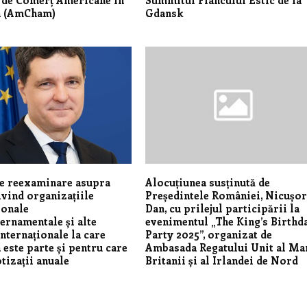
 (AmCham)
Gdansk
e reexaminare asupra
Alocuțiunea susținută de
ivind organizațiile
Președintele României, Nicușo
ionale
Dan, cu prilejul participării la
ernamentale și alte
evenimentul „The King’s Birthd
internaționale la care
Party 2025”, organizat de
este parte și pentru care
Ambasada Regatului Unit al Ma
otizații anuale
Britanii și al Irlandei de Nord