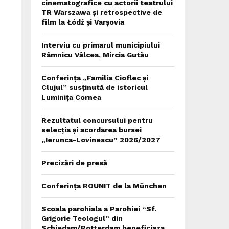
cinematografice cu actorii teatrului
TR Warszawa și retrospective de
film la Łódź și Varșovia
Interviu cu primarul municipiului
Râmnicu Vâlcea, Mircia Gutău
Conferința „Familia Cioflec și
Clujul” susținută de istoricul
Luminița Cornea
Rezultatul concursului pentru
selecția și acordarea bursei
„Ierunca-Lovinescu” 2026/2027
Precizări de presă
Conferința ROUNIT de la München
Scoala parohiala a Parohiei “Sf.
Grigorie Teologul” din
Schiedam/Rotterdam beneficiaza