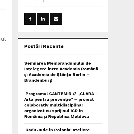
h
f
A
o
r
R
:
C
nul
H
Postări Recente
Semnarea Memorandumului de
Înțelegere între Academia Română
și Academia de Științe Berlin –
Brandenburg
Programul CANTEMIR // „CLARA –
Artă pentru prevenție” – proiect
colaborativ multidisciplinar
organizat cu sprijinul ICR în
România și Republica Moldova
Radu Jude în Polonia: ateliere