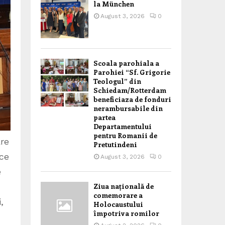
la München
August 3, 2026
0
Scoala parohiala a
Parohiei “Sf. Grigorie
Teologul” din
Schiedam/Rotterdam
beneficiaza de fonduri
nerambursabile din
partea
Departamentului
pentru Romanii de
are
Pretutindeni
 ce
August 3, 2026
0
e
Ziua națională de
comemorare a
,
Holocaustului
împotriva romilor