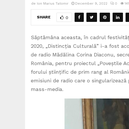
de
Ion Marius Tatomir
December 9, 2022
0
14
SHARE
0
Săptămâna aceasta, în cadrul festivită
2020, „Distincția Culturală” i-a fost acor
de radio Mădălina Corina Diaconu, secreta
România, pentru proiectul „Poveștile Ac
forului științific de prim rang al Româ
emisiuni de radio care o singularizează 
mass-media.