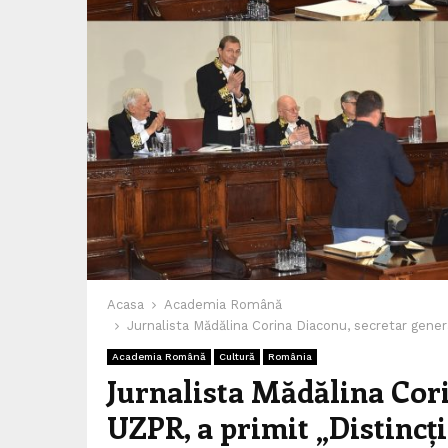
Acasa
Academia Română
Jurnalista Mădălina Corina Diaconu, secretar gener
Academia Română
Cultură
România
Jurnalista Mădălina Cori
UZPR, a primit „Distinc