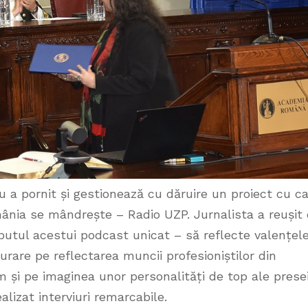
u a pornit și gestionează cu dăruire un proiect cu c
omânia se mândrește – Radio UZP. Jurnalista a reușit
butul acestui podcast unicat – să reflecte valențel
urare pe reflectarea muncii profesioniștilor din
 și pe imaginea unor personalități de top ale presei
alizat interviuri remarcabile.