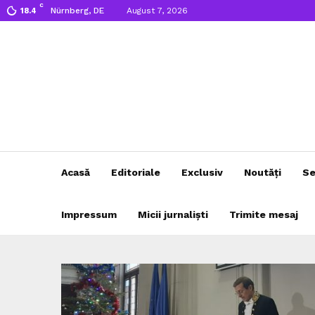
C
Nürnberg, DE
August 7, 2026
18.4
Acasă
Editoriale
Exclusiv
Noutăți
Se
Impressum
Micii jurnaliști
Trimite mesaj