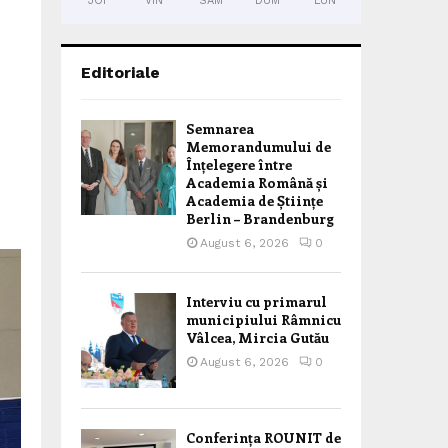
JOI
VIN
SÂM
DUM
LUN
Editoriale
Semnarea
Memorandumului de
Înțelegere între
Academia Română și
Academia de Științe
Berlin – Brandenburg
August 6, 2026
0
Interviu cu primarul
municipiului Râmnicu
Vâlcea, Mircia Gutău
August 6, 2026
0
Conferința ROUNIT de