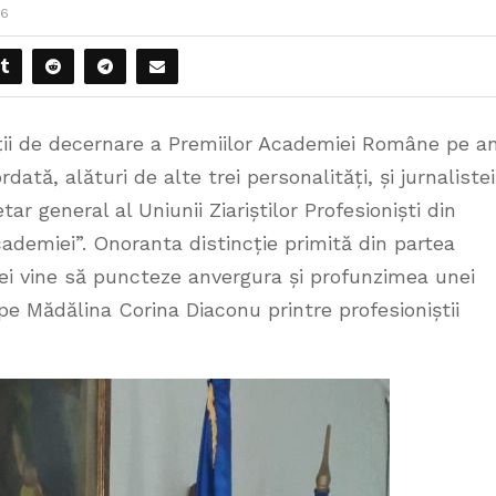
16
ții de decernare a Premiilor Academiei Române pe a
dată, alături de alte trei personalități, și jurnalistei
r general al Uniunii Ziariștilor Profesioniști din
ademiei”. Onoranta distincție primită din partea
niei vine să puncteze anvergura și profunzimea unei
pe Mădălina Corina Diaconu printre profesioniștii