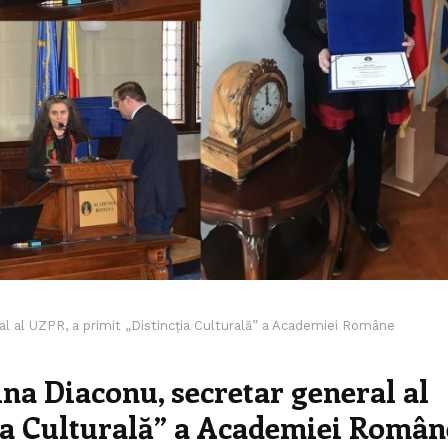
al al UZPR, a primit „Distincția Culturală” a Academiei Române
na Diaconu, secretar general al
ția Culturală” a Academiei Român