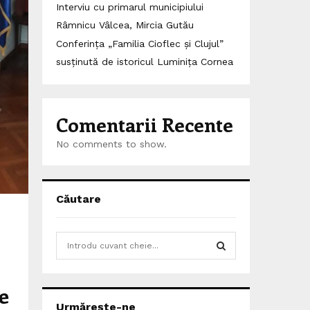
Interviu cu primarul municipiului
Râmnicu Vâlcea, Mircia Gutău
Conferința „Familia Cioflec și Clujul”
susținută de istoricul Luminița Cornea
Comentarii Recente
No comments to show.
Căutare
S
e
a
S
r
e
c
E
Urmărește-ne