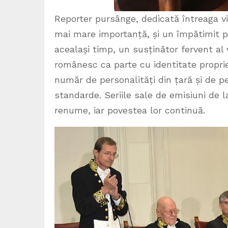
Reporter pursânge, dedicată întreaga vi
mai mare importanță, și un împătimit p
acealași timp, un susținător fervent al v
românesc ca parte cu identitate propri
număr de personalități din țară și de p
standarde. Seriile sale de emisiuni de
renume, iar povestea lor continuă.