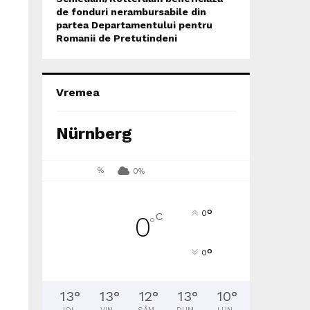
de fonduri nerambursabile din
partea Departamentului pentru
Romanii de Pretutindeni
Vremea
Nürnberg
%
0%
°
0
C
0
°
°
0
13
°
13
°
12
°
13
°
10
°