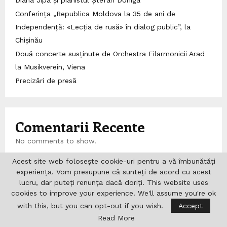
Diana Jipa și pianistul Ștefan Doniga
Conferința „Republica Moldova la 35 de ani de
Independență: «Lecția de rusă» în dialog public”, la
Chișinău
Două concerte susținute de Orchestra Filarmonicii Arad
la Musikverein, Viena
Precizări de presă
Comentarii Recente
No comments to show.
Acest site web folosește cookie-uri pentru a vă îmbunătăți
experiența. Vom presupune că sunteți de acord cu acest
Căutare
lucru, dar puteți renunța dacă doriți. This website uses
cookies to improve your experience. We'll assume you're ok
with this, but you can opt-out if you wish.
Accept
S
Read More
e