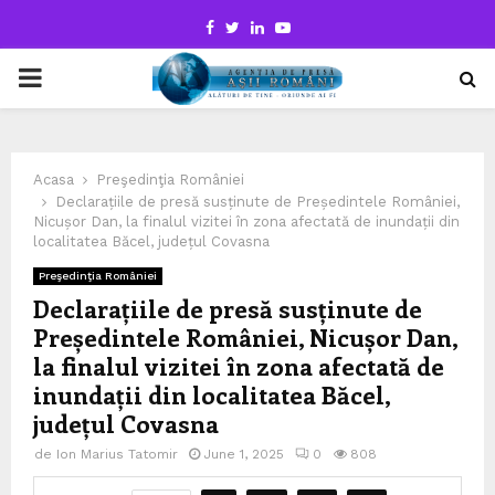
Facebook
Twitter
Linkedin
Youtube
PRIMARY
MENU
Acasa
Preşedinţia României
Declarațiile de presă susținute de Președintele României,
Nicușor Dan, la finalul vizitei în zona afectată de inundații din
localitatea Băcel, județul Covasna
Preşedinţia României
Declarațiile de presă susținute de
Președintele României, Nicușor Dan,
la finalul vizitei în zona afectată de
inundații din localitatea Băcel,
județul Covasna
de
Ion Marius Tatomir
June 1, 2025
0
808