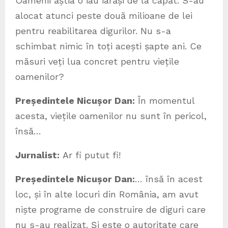
Oamenii ăștia o iau iarăși de la capăt. S-au
alocat atunci peste două milioane de lei
pentru reabilitarea digurilor. Nu s-a
schimbat nimic în toți acești șapte ani. Ce
măsuri veți lua concret pentru viețile
oamenilor?
Președintele Nicușor Dan:
În momentul
acesta, viețile oamenilor nu sunt în pericol,
însă…
Jurnalist:
Ar fi putut fi!
Președintele Nicușor Dan:
… însă în acest
loc, și în alte locuri din România, am avut
niște programe de construire de diguri care
nu s-au realizat. Și este o autoritate care