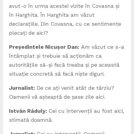
avut-o în urma acestei vizite în Covasna și
în Harghita. În Harghita am văzut
declarațiile. Din Covasna, cu ce sentimente
plecați de aici?
Președintele Nicușor Dan:
Am văzut ce s-a
întâmplat și trebuie să acționăm ca
autoritățile să-și facă treaba și pe această
situație concretă să facă niște diguri.
Jurnalist:
De ce ați venit atât de târziu?
Oamenii vă așteaptă de șase zile aici.
István Ráduly:
Cei cu intervenții au fost aici,
stimată doamnă.
Jurnalist:
Cei cu intervenții. Oamenii