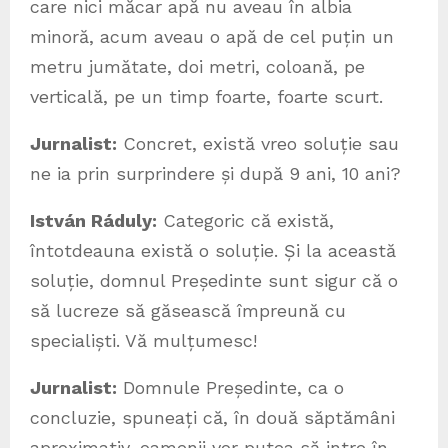
care nici măcar apă nu aveau în albia
minoră, acum aveau o apă de cel puțin un
metru jumătate, doi metri, coloană, pe
verticală, pe un timp foarte, foarte scurt.
Jurnalist:
Concret, există vreo soluție sau
ne ia prin surprindere și după 9 ani, 10 ani?
István Ráduly:
Categoric că există,
întotdeauna există o soluție. Și la această
soluție, domnul Președinte sunt sigur că o
să lucreze să găsească împreună cu
specialiști. Vă mulțumesc!
Jurnalist:
Domnule Președinte, ca o
concluzie, spuneați că, în două săptămâni
aproximativ, oamenii vor putea să intre în