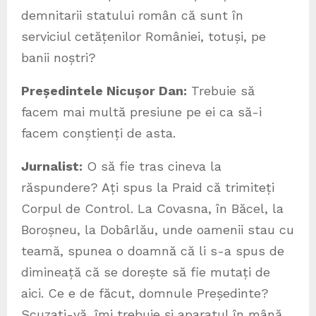
demnitarii statului român că sunt în
serviciul cetățenilor României, totuși, pe
banii noștri?
Președintele Nicușor Dan:
Trebuie să
facem mai multă presiune pe ei ca să-i
facem conștienți de asta.
Jurnalist:
O să fie tras cineva la
răspundere? Ați spus la Praid că trimiteți
Corpul de Control. La Covasna, în Băcel, la
Boroșneu, la Dobârlău, unde oamenii stau cu
teamă, spunea o doamnă că li s-a spus de
dimineață că se dorește să fie mutați de
aici. Ce e de făcut, domnule Președinte?
Scuzați-vă, îmi trebuie și aparatul în mână