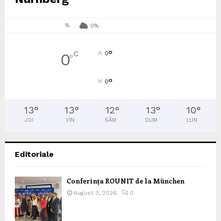
%
0%
°
C
0
0
°
°
0
13
°
13
°
12
°
13
°
10
°
JOI
VIN
SÂM
DUM
LUN
Editoriale
Conferința ROUNIT de la München
August 3, 2026
0