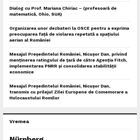
Dialog cu Prof. Mariana Chiriac – (profesoară de
matematică, Ohio, SUA)
Organizarea unor dezbateri la OSCE pentru a exprima
preocuparea față de violarea repetată a spațiului
aerian al României
Mesajul Președintelui României, Nicușor Dan, privind
menținerea ratingului de țară de către Agenția Fitch,
implementarea PNRR și consolidarea stabilității
economice
Mesajul Președintelui României, Nicușor Dan,
transmis cu prilejul Zilei Europene de Comemorare a
Holocaustului Romilor
Vremea
Nürnberg