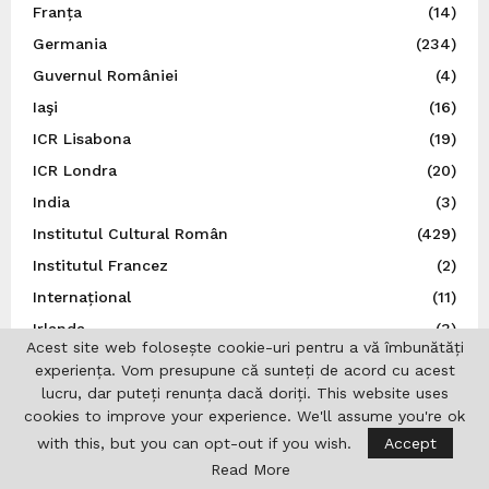
Franța
(14)
Germania
(234)
Guvernul României
(4)
Iaşi
(16)
ICR Lisabona
(19)
ICR Londra
(20)
India
(3)
Institutul Cultural Român
(429)
Institutul Francez
(2)
Internațional
(11)
Irlanda
(3)
Acest site web folosește cookie-uri pentru a vă îmbunătăți
Israel
(18)
experiența. Vom presupune că sunteți de acord cu acest
Istorie
(43)
lucru, dar puteți renunța dacă doriți. This website uses
cookies to improve your experience. We'll assume you're ok
Italia
(79)
with this, but you can opt-out if you wish.
Accept
Japonia
(14)
Read More
Jurnalistică
(7)