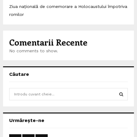
Ziua națională de comemorare a Holocaustului împotriva
romilor
Comentarii Recente
No comments to show.
Căutare
S
e
a
S
r
c
E
Urmărește-ne
h
f
A
o