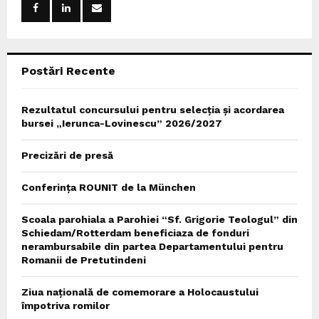
r
R
:
C
Postări Recente
H
Rezultatul concursului pentru selecția și acordarea
bursei „Ierunca-Lovinescu” 2026/2027
Precizări de presă
Conferința ROUNIT de la München
Scoala parohiala a Parohiei “Sf. Grigorie Teologul” din
Schiedam/Rotterdam beneficiaza de fonduri
nerambursabile din partea Departamentului pentru
Romanii de Pretutindeni
Ziua națională de comemorare a Holocaustului
împotriva romilor