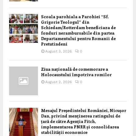
Scoala parohiala a Parohiei “Sf.
Grigorie Teologul” din
Schiedam/Rotterdam beneficiaza de
fonduri nerambursabile din partea
Departamentului pentru Romanii de
Pretutindeni
August 3, 2026
0
Ziua națională de comemorare a
Holocaustului împotriva romilor
August 2, 2026
0
Mesajul Președintelui României, Nicușor
Dan, privind menținerea ratingului de
țară de către Agenția Fitch,
implementarea PNRR și consolidarea
stabilității economice