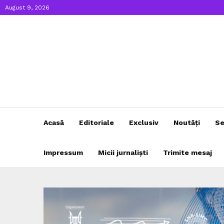
August 9, 2026
Acasă
Editoriale
Exclusiv
Noutăți
Se
Impressum
Micii jurnaliști
Trimite mesaj