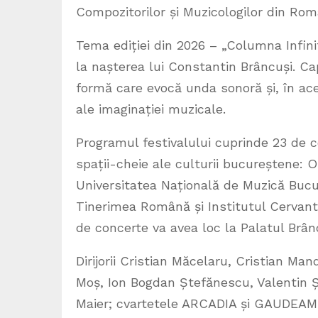
Compozitorilor și Muzicologilor din Ro
Tema ediției din 2026 – „Columna Infini
la nașterea lui Constantin Brâncuși. Ca
formă care evocă unda sonoră și, în acel
ale imaginației muzicale.
Programul festivalului cuprinde 23 de c
spații-cheie ale culturii bucureștene: 
Universitatea Națională de Muzică Bucu
Tinerimea Română și Institutul Cervante
de concerte va avea loc la Palatul Brâ
Dirijorii Cristian Măcelaru, Cristian Man
Moș, Ion Bogdan Ștefănescu, Valentin Ș
Maier; cvartetele ARCADIA și GAUDEAM