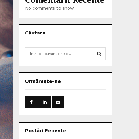
No comments to show.
Căutare
S
e
a
S
r
c
E
Urmărește-ne
h
f
A
o
r
R
:
C
H
Postări Recente