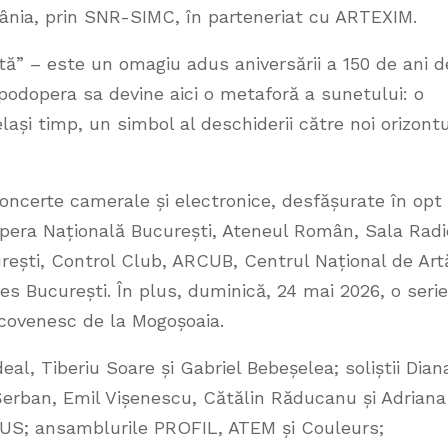
mânia, prin SNR-SIMC, în parteneriat cu ARTEXIM.
tă” – este un omagiu adus aniversării a 150 de ani d
podopera sa devine aici o metaforă a sunetului: o
ași timp, un simbol al deschiderii către noi orizontu
oncerte camerale și electronice, desfășurate în opt
Opera Națională București, Ateneul Român, Sala Radi
rești, Control Club, ARCUB, Centrul Național de Art
s București. În plus, duminică, 24 mai 2026, o serie
ncovenesc de la Mogoșoaia.
deal, Tiberiu Soare și Gabriel Bebeșelea; soliștii Dian
erban, Emil Vișenescu, Cătălin Răducanu și Adriana
US; ansamblurile PROFIL, ATEM și Couleurs;