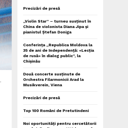
Precizări de presă
„Violin Star” – turneu susținut în
China de violonista Diana Jipa și
pianistul Ștefan Doniga
Conferința „Republica Moldova la
35 de ani de Independență: «Lecția
de rusă» în dialog public”, la
Chișinău
Două concerte susținute de
Orchestra Filarmonicii Arad la
”
Musikverein, Viena
Precizări de presă
Top 100 Români de Pretutindeni
Noi oportunități pentru cercetătorii