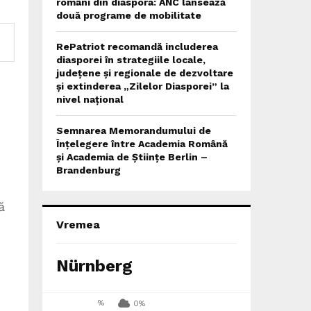
români din diaspora: ANC lansează
două programe de mobilitate
RePatriot recomandă includerea
diasporei în strategiile locale,
județene și regionale de dezvoltare
și extinderea „Zilelor Diasporei” la
nivel național
Semnarea Memorandumului de
Înțelegere între Academia Română
și Academia de Științe Berlin –
Brandenburg
ă
Vremea
Nürnberg
%
0%