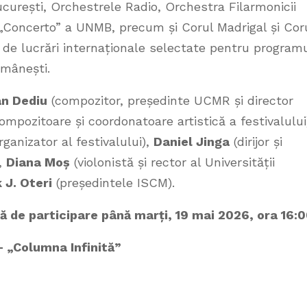
ucurești, Orchestrele Radio, Orchestra Filarmonicii
„Concerto” a UNMB, precum și Corul Madrigal și Cor
0 de lucrări internaționale selectate pentru program
omânești.
n Dediu
(compozitor, președinte UCMR și director
ompozitoare și coordonatoare artistică a festivalului
anizator al festivalului),
Daniel Jinga
(dirijor și
),
Diana Moș
(violonistă și rector al Universității
 J. Oteri
(președintele ISCM).
de participare până marți, 19 mai 2026, ora 16:0
„Columna Infinită”