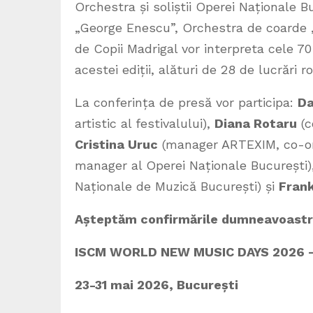
Orchestra și soliștii Operei Naționale B
„George Enescu”, Orchestra de coarde 
de Copii Madrigal vor interpreta cele 7
acestei ediții, alături de 28 de lucrări r
La conferința de presă vor participa:
Da
artistic al festivalului),
Diana Rotaru
(c
Cristina Uruc
(manager ARTEXIM, co-org
manager al Operei Naționale București
Naționale de Muzică București) și
Frank
Așteptăm confirmările dumneavoastră 
ISCM WORLD NEW MUSIC DAYS 2026 – 
23-31 mai 2026, București