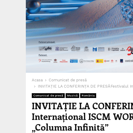
Acasa
Comunicat de presă
INVITAȚIE LA CONFERINȚA DE PRESĂFestivalul I
Comunicat de presă
Muzică
România
INVITAȚIE LA CONFERIN
Internațional ISCM WO
„Columna Infinită”