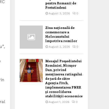
IMC
pentru Romanii de
Pretutindeni
August 3, 2026
0
Ziua națională de
comemorare a
Holocaustului
împotriva romilor
u”,
August 2, 2026
0
e
Mesajul Președintelui
României, Nicușor
Dan, privind
menținerea ratingului
de țară de către
in
Agenția Fitch,
implementarea PNRR
și consolidarea
stabilității economice
ral
August 1, 2026
0