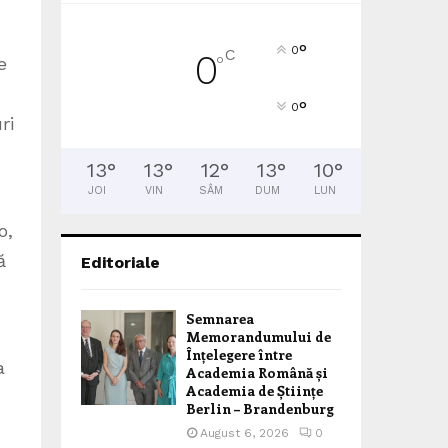
°
0
C
0
°
e
°
0
ri
13
°
13
°
12
°
13
°
10
°
JOI
VIN
SÂM
DUM
LUN
o,
ă
Editoriale
Semnarea
Memorandumului de
Înțelegere între
a
Academia Română și
Academia de Științe
Berlin – Brandenburg
August 6, 2026
0