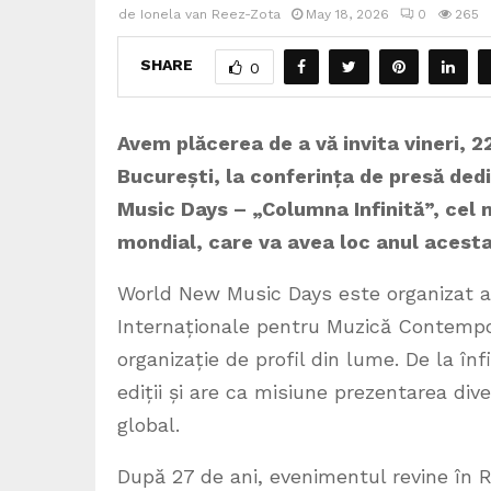
de
Ionela van Reez-Zota
May 18, 2026
0
265
SHARE
0
Avem plăcerea de a vă invita vineri, 2
București, la conferința de presă ded
Music Days – „Columna Infinită”, cel 
mondial, care va avea loc anul acesta
World New Music Days este organizat an
Internaționale pentru Muzică Contempor
organizație de profil din lume. De la înf
ediții și are ca misiune prezentarea div
global.
După 27 de ani, evenimentul revine în R