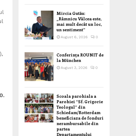
ul
Mircia Gutău:
„Râmnicu Vâlcea este,
ul
mai mult decât un loc,
un sentiment”
August 6, 2026
0
),
Conferința ROUNIT de
la München
August 3, 2026
0
0.
Scoala parohiala a
Parohiei “Sf. Grigorie
Teologul” din
Schiedam/Rotterdam
beneficiaza de fonduri
nerambursabile din
partea
Departamentului