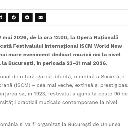
2 mai 2026, de la ora 12:00, la Opera Națională
icată Festivalului Internațional ISCM World New
mai mare eveniment dedicat muzicii noi la nivel
 la București, în perioada 23–31 mai 2026.
ual de o țară-gazdă diferită, membră a Societății
ană (ISCM) – cea mai veche, extinsă și prestigioas
iințarea sa, în 1923, festivalul a ajuns la peste 90 de
ersității practicii muzicale contemporane la nivel
omânia și va fi organizat la București de Uniunea