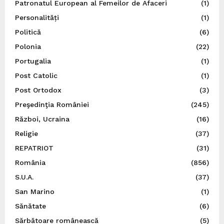
Patronatul European al Femeilor de Afaceri
(1)
Personalități
(1)
Politică
(6)
Polonia
(22)
Portugalia
(1)
Post Catolic
(1)
Post Ortodox
(3)
Preşedinţia României
(245)
Război, Ucraina
(16)
Religie
(37)
REPATRIOT
(31)
România
(856)
S.U.A.
(37)
San Marino
(1)
Sănătate
(6)
Sărbătoare românească
(5)