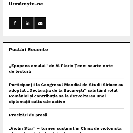
c
E
Urmărește-ne
h
f
A
o
r
R
:
C
Postări Recente
H
„Epopeea omului” de Al Florin Țene: scurte note
de lectură
Participanții la Congresul Mondial de Studii Siriace au
adoptat „Declarația de la București” salutând rolul
României și contribuția sa la dezvoltarea unei
diplomații culturale active
Precizări de presă
„Violin Star” – turneu susținut în China de violonista