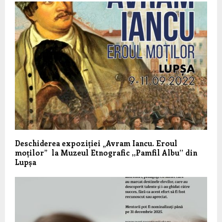
Deschiderea expoziției „Avram Iancu. Eroul
moților” la Muzeul Etnografic ,,Pamfil Albu’’ din
Lupșa