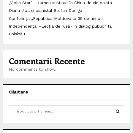
„Violin Star” – turneu susținut în China de violonista
Diana Jipa și pianistul Ștefan Doniga
Conferința „Republica Moldova la 35 de ani de
Independență: «Lecția de rusă» în dialog public”, la
Chișinău
Comentarii Recente
No comments to show.
Căutare
S
e
a
S
r