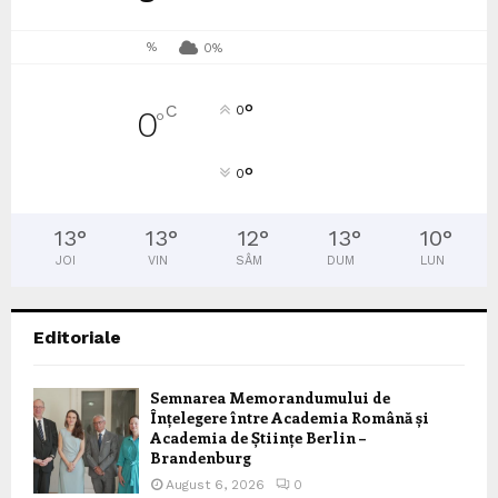
%
0%
°
C
0
0
°
°
0
13
°
13
°
12
°
13
°
10
°
JOI
VIN
SÂM
DUM
LUN
Editoriale
Semnarea Memorandumului de
Înțelegere între Academia Română și
Academia de Științe Berlin –
Brandenburg
August 6, 2026
0