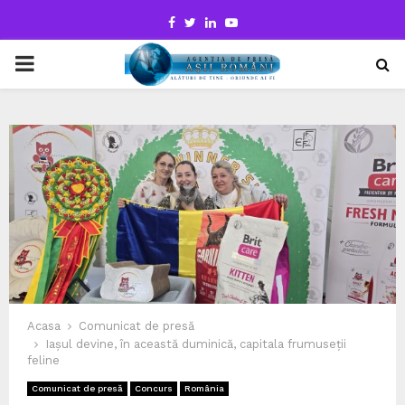
Facebook
Twitter
Linkedin
Youtube
PRIMARY
MENU
Acasa
Comunicat de presă
Iașul devine, în această duminică, capitala frumuseții
feline
Comunicat de presă
Concurs
România