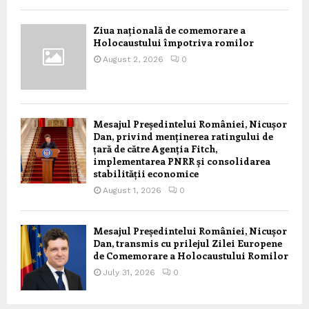
Ziua națională de comemorare a
Holocaustului împotriva romilor
August 2, 2026
0
Mesajul Președintelui României, Nicușor
Dan, privind menținerea ratingului de
țară de către Agenția Fitch,
implementarea PNRR și consolidarea
stabilității economice
August 1, 2026
0
Mesajul Președintelui României, Nicușor
Dan, transmis cu prilejul Zilei Europene
de Comemorare a Holocaustului Romilor
July 31, 2026
0