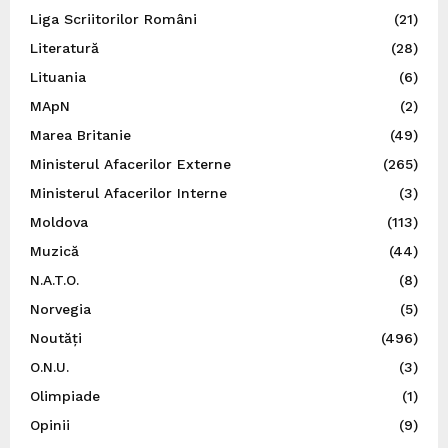
Liga Scriitorilor Români
(21)
Literatură
(28)
Lituania
(6)
MApN
(2)
Marea Britanie
(49)
Ministerul Afacerilor Externe
(265)
Ministerul Afacerilor Interne
(3)
Moldova
(113)
Muzică
(44)
N.A.T.O.
(8)
Norvegia
(5)
Noutăți
(496)
O.N.U.
(3)
Olimpiade
(1)
Opinii
(9)