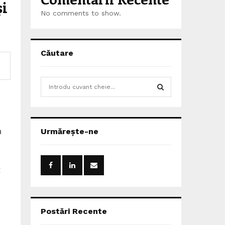
și
No comments to show.
Căutare
S
e
a
S
r
c
E
n
Urmărește-ne
h
f
A
o
r
R
t
:
C
H
Postări Recente