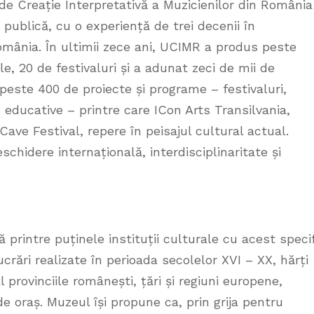
e Creație Interpretativă a Muzicienilor din România
 publică, cu o experiență de trei decenii în
omânia. În ultimii zece ani, UCIMR a produs peste
, 20 de festivaluri și a adunat zeci de mii de
peste 400 de proiecte și programe – festivaluri,
e educative – printre care ICon Arts Transilvania,
ave Festival, repere în peisajul cultural actual.
eschidere internațională, interdisciplinaritate și
printre puținele instituții culturale cu acest speci
crări realizate în perioada secolelor XVI – XX, hărți
l provinciile românești, țări și regiuni europene,
e oraș. Muzeul își propune ca, prin grija pentru