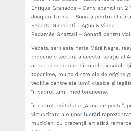
Enrique Granados – Dans spaniol nr. 2 (
Joaquín Turina – Sonată pentru chitară,
Egberto Gismonti – Água & Vinho
Radamés Gnattali – Sonată pentru violo
Vedeta serii este harta Mării Negre, rea
propune o lectură a acestui spațiu al Ant
al epocii moderne. Țărmurile, insulele 
toponime, multe dintre ele de origine gr
vechile centre ale lumii clasice și legăt
în cadrul lumii mediteraneene.
În cadrul recitalului „Alma de poeta”, p
virtuozitate ale unor
lucrări
reprezentati
muzicieni cu prezență artistică remarca