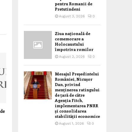
pentru Romanii de
Pretutindeni
August 3, 2026
0
Ziua națională de
comemorare a
Holocaustului
împotriva romilor
August 2, 2026
0
Mesajul Președintelui
României, Nicușor
Dan, privind
menținerea ratingului
de țară de către
Agenția Fitch,
implementarea PNRR
și consolidarea
 de
stabilității economice
August 1, 2026
0