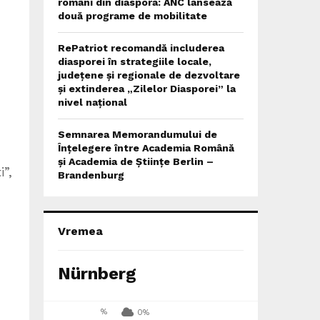
români din diaspora: ANC lansează
două programe de mobilitate
RePatriot recomandă includerea
diasporei în strategiile locale,
județene și regionale de dezvoltare
și extinderea „Zilelor Diasporei” la
nivel național
Semnarea Memorandumului de
Înțelegere între Academia Română
și Academia de Științe Berlin –
i”,
Brandenburg
Vremea
Nürnberg
%
0%