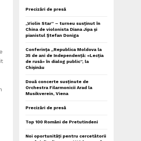
Precizări de presă
„Violin Star” – turneu susținut în
China de violonista Diana Jipa și
pianistul Ștefan Doniga
Conferința „Republica Moldova la
e
35 de ani de Independență: «Lecția
it
de rusă» în dialog public”, la
Chișinău
Două concerte susținute de
Orchestra Filarmonicii Arad la
n
Musikverein, Viena
Precizări de presă
Top 100 Români de Pretutindeni
Noi oportunități pentru cercetătorii