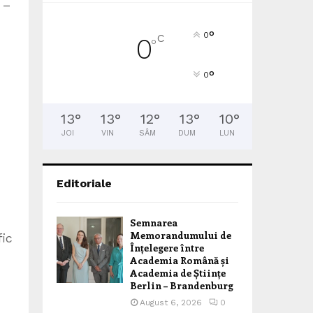
 –
°
0
C
0
°
°
0
13
°
13
°
12
°
13
°
10
°
JOI
VIN
SÂM
DUM
LUN
Editoriale
Semnarea
Memorandumului de
fic
Înțelegere între
Academia Română și
Academia de Științe
Berlin – Brandenburg
August 6, 2026
0