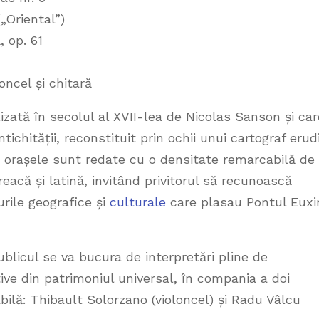
„Oriental”)
 op. 61
ncel și chitară
lizată în secolul al XVII-lea de Nicolas Sanson și car
ichității, reconstituit prin ochii unui cartograf erud
și orașele sunt redate cu o densitate remarcabilă de
eacă și latină, invitând privitorul să recunoască
urile geografice și
culturale
care plasau Pontul Euxi
ublicul se va bucura de interpretări pline de
ve din patrimoniul universal, în compania a doi
bilă: Thibault Solorzano (violoncel) și Radu Vâlcu