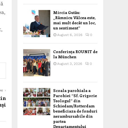
nă
ea,
Mircia Gutău:
„Râmnicu Vâlcea este,
mai mult decât un loc,
un sentiment”
t,
August 6, 2026
0
Conferința ROUNIT de
la München
August 3, 2026
0
Scoala parohiala a
RE
Parohiei “Sf. Grigorie
tin
Teologul” din
uși
Schiedam/Rotterdam
beneficiaza de fonduri
nerambursabile din
partea
Departamentului