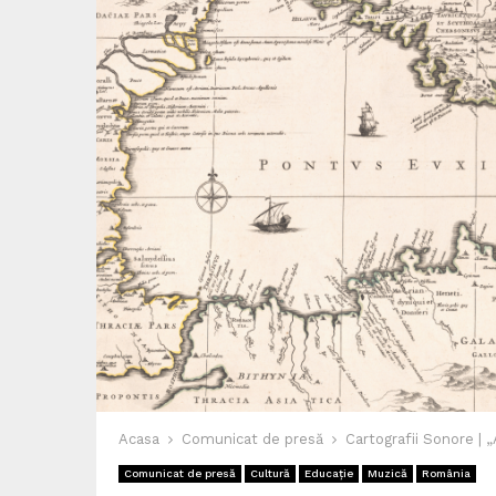
Acasa
Comunicat de presă
Cartografii Sonore | 
Comunicat de presă
Cultură
Educație
Muzică
România