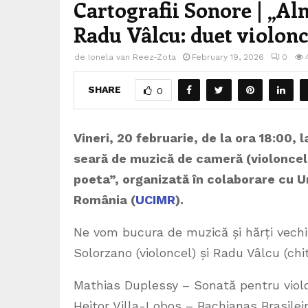
Cartografii Sonore | „Al
Radu Vâlcu: duet violonce
de
Ionela van Reez-Zota
February 19, 2026
0
SHARE
0
Vineri, 20 februarie, de la ora 18:00, 
seară de muzică de cameră (violoncel 
poeta”, organizată în colaborare cu U
România (
UCIMR
).
Ne vom bucura de muzică și hărți vechi
Solorzano (violoncel) și Radu Vâlcu (ch
Mathias Duplessy – Sonată pentru violo
Heitor Villa-Lobos – Bachianas Brasileir