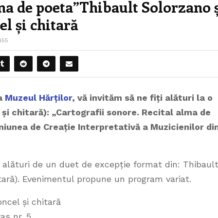
ma de poeta”Thibault Solorzano 
l și chitară
455
la
Muzeul Hărților
, vă invităm să ne fiți alături la o
și chitară): „Cartografii sonore. Recital alma de
niunea de Creație Interpretativă a Muzicienilor di
 alături de un duet de excepție format din: Thibaul
itară). Evenimentul propune un program variat.
ncel și chitară
as nr. 5