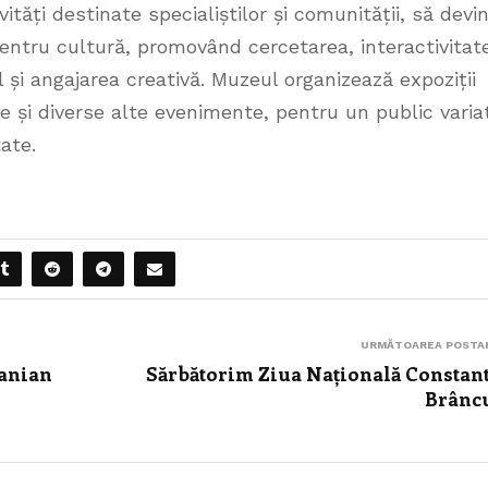
vități destinate specialiștilor și comunității, să devi
pentru cultură, promovând cercetarea, interactivitat
l și angajarea creativă. Muzeul organizează expoziții
e și diverse alte evenimente, pentru un public varia
ate.
URMĂTOAREA POSTA
anian
Sărbătorim Ziua Națională Constan
Brânc