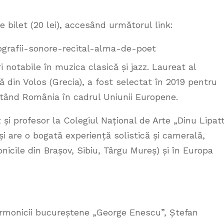
 bilet (20 lei), accesând următorul link:
ografii-sonore-recital-alma-de-poet
i notabile în muzica clasică și jazz. Laureat al
ă din Volos (Grecia), a fost selectat în 2019 pentru
tând România în cadrul Uniunii Europene.
și profesor la Colegiul Național de Arte „Dinu Lipatt
și are o bogată experiență solistică și camerală,
icile din Brașov, Sibiu, Târgu Mureș) și în Europa
larmonicii bucureștene „George Enescu”, Ștefan