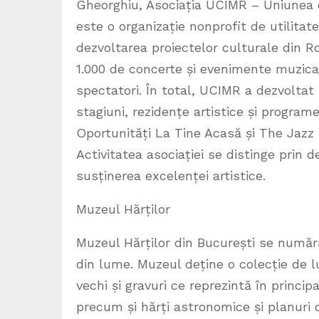
Gheorghiu, Asociația UCIMR – Uniunea d
este o organizație nonprofit de utilitate
dezvoltarea proiectelor culturale din R
1.000 de concerte și evenimente muzicale
spectatori. În total, UCIMR a dezvoltat 
stagiuni, rezidențe artistice și program
Oportunități La Tine Acasă și The Jazz C
Activitatea asociației se distinge prin d
susținerea excelenței artistice.
Muzeul Hărților
Muzeul Hărților din București se numără 
din lume. Muzeul deține o colecție de lu
vechi și gravuri ce reprezintă în principa
precum și hărți astronomice și planuri d