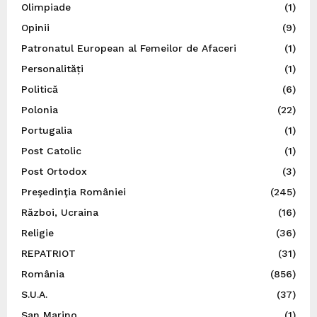
Olimpiade
(1)
Opinii
(9)
Patronatul European al Femeilor de Afaceri
(1)
Personalități
(1)
Politică
(6)
Polonia
(22)
Portugalia
(1)
Post Catolic
(1)
Post Ortodox
(3)
Preşedinţia României
(245)
Război, Ucraina
(16)
Religie
(36)
REPATRIOT
(31)
România
(856)
S.U.A.
(37)
San Marino
(1)