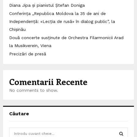
Diana Jipa și pianistul Ștefan Doniga
Conferința „Republica Moldova la 35 de ani de
Independență: «Lecția de rusă» în dialog public”, la
Chișinău
Două concerte susținute de Orchestra Filarmonicii Arad
la Musikverein, Viena
Precizări de presă
Comentarii Recente
No comments to show.
Căutare
S
e