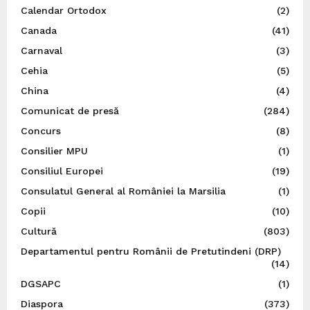
Calendar Ortodox
(2)
Canada
(41)
Carnaval
(3)
Cehia
(5)
China
(4)
Comunicat de presă
(284)
Concurs
(8)
Consilier MPU
(1)
Consiliul Europei
(19)
Consulatul General al României la Marsilia
(1)
Copii
(10)
Cultură
(803)
Departamentul pentru Românii de Pretutindeni (DRP)
(14)
DGSAPC
(1)
Diaspora
(373)