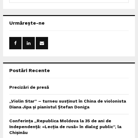
a
S
r
c
E
Urmărește-ne
h
f
A
o
r
R
:
C
Postări Recente
H
Precizări de presă
„Violin Star” – turneu susținut în China de violonista
Diana Jipa și pianistul Ștefan Doniga
Conferința „Republica Moldova la 35 de ani de
Independență: «Lecția de rusă» în dialog public”, la
Chișinău