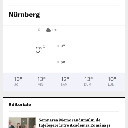
Nürnberg
%
0%
°
C
0
0
°
°
0
13
°
13
°
12
°
13
°
10
°
JOI
VIN
SÂM
DUM
LUN
Editoriale
Semnarea Memorandumului de
Înțelegere între Academia Română și