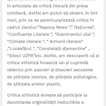
în articolele de critică literară din presa
cotidiană.. Astfel am putut să observ, în linii
mari, prin ce se pareticularizează critica în
cadrul ziarelur:”Napoca News “,” Națiunea“,
“Confluențe Literare “, “Evenimentul zilei “,
“Climate literare “, “ Armonii literare“
,”Luceafărul “, “Constelații diamantine” ,
“Siteul UZPR”etc. Astfel, am descoperit că și
critica stilistică încearcă să-și cuprindă
obiectul prin asocieri și disocieri seccesive
de științele istorice, de științele psihologice,
de științele artelor plastic.
Critica stilistică dorește.să participle la
dezvoltarea originalității ireductibile a