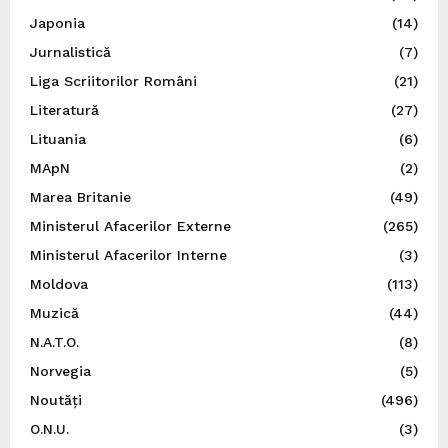
Japonia
(14)
Jurnalistică
(7)
Liga Scriitorilor Români
(21)
Literatură
(27)
Lituania
(6)
MApN
(2)
Marea Britanie
(49)
Ministerul Afacerilor Externe
(265)
Ministerul Afacerilor Interne
(3)
Moldova
(113)
Muzică
(44)
N.A.T.O.
(8)
Norvegia
(5)
Noutăți
(496)
O.N.U.
(3)