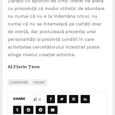
Ziariștii cu aptituni de critic literar ne arată
cu prisosință că modul stilistic de abordare
nu numai că nu e la îndemâna oricui, nu
numai că nu se întemeiază pe caltăți doar
de voință, dar postulează prezența unei
personalități și prezintă condiții în care
activitatea cercetătorului înzestrat poate
atinge nivelul creației artistice.
Al.Florin Țene
LITERATURĂ
POEZIE
SHARE
0