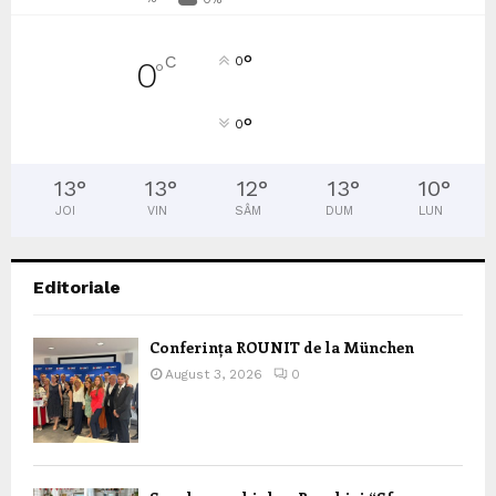
°
C
0
0
°
°
0
13
°
13
°
12
°
13
°
10
°
JOI
VIN
SÂM
DUM
LUN
Editoriale
Conferința ROUNIT de la München
August 3, 2026
0