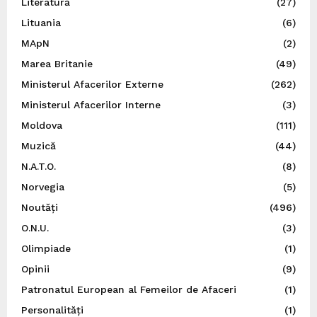
Literatură
(27)
Lituania
(6)
MApN
(2)
Marea Britanie
(49)
Ministerul Afacerilor Externe
(262)
Ministerul Afacerilor Interne
(3)
Moldova
(111)
Muzică
(44)
N.A.T.O.
(8)
Norvegia
(5)
Noutăți
(496)
O.N.U.
(3)
Olimpiade
(1)
Opinii
(9)
Patronatul European al Femeilor de Afaceri
(1)
Personalități
(1)