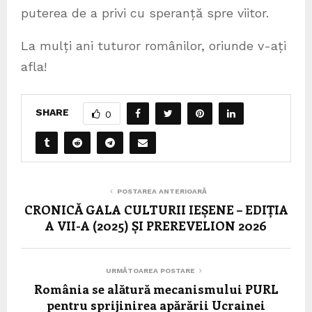
puterea de a privi cu speranță spre viitor.
La mulți ani tuturor românilor, oriunde v-ați
afla!
SHARE
0
POSTAREA ANTERIOARĂ
CRONICĂ GALA CULTURII IEȘENE – EDIȚIA
A VII-A (2025) ȘI PREREVELION 2026
URMĂTOAREA POSTARE
România se alătură mecanismului PURL
pentru sprijinirea apărării Ucrainei