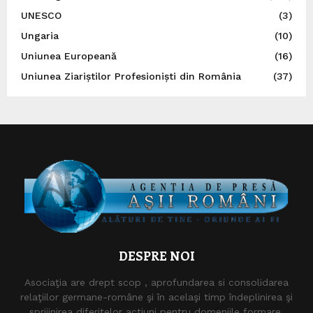
UNESCO
(3)
Ungaria
(10)
Uniunea Europeană
(16)
Uniunea Ziariștilor Profesioniști din România
(37)
DESPRE NOI
Asociaţia are drept scop , aprofundarea si consolidarea
relaţiilor germane-române şi în acelaşi timp îndeplinirea şi
sprijinirea diferitelor acţiuni pentru domeniile formare,