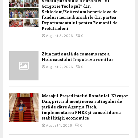
Scoala parohiala a Parohiei “Sf.
Grigorie Teologul” din
Schiedam/Rotterdam beneficiaza de
fonduri nerambursabile din partea
Departamentului pentru Romanii de
Pretutindeni
August 3, 2026
0
Ziua națională de comemorare a
Holocaustului împotriva romilor
August 2, 2026
0
Mesajul Președintelui României, Nicușor
Dan, privind menținerea ratingului de
țară de către Agenția Fitch,
implementarea PNRR și consolidarea
stabilității economice
August 1, 2026
0