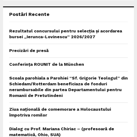
C
Postări Recente
H
Rezultatul concursului pentru selecția și acordarea
bursei „Ierunca-Lovinescu” 2026/2027
Precizări de presă
Conferința ROUNIT de la München
Scoala parohiala a Parohiei “Sf. Grigorie Teologul” din
Schiedam/Rotterdam beneficiaza de fonduri
nerambursabile din partea Departamentului pentru
Romanii de Pretutindeni
Ziua națională de comemorare a Holocaustului
împotriva romilor
Dialog cu Prof. Mariana Chiriac – (profesoară de
matematică, Ohio, SUA)