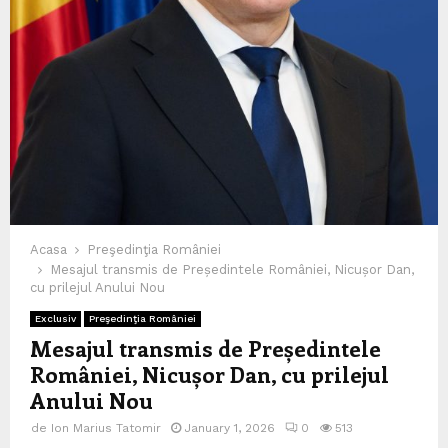
Acasa
Preşedinţia României
Mesajul transmis de Președintele României, Nicușor Dan,
cu prilejul Anului Nou
Exclusiv
Preşedinţia României
Mesajul transmis de Președintele
României, Nicușor Dan, cu prilejul
Anului Nou
de
Ion Marius Tatomir
January 1, 2026
0
513