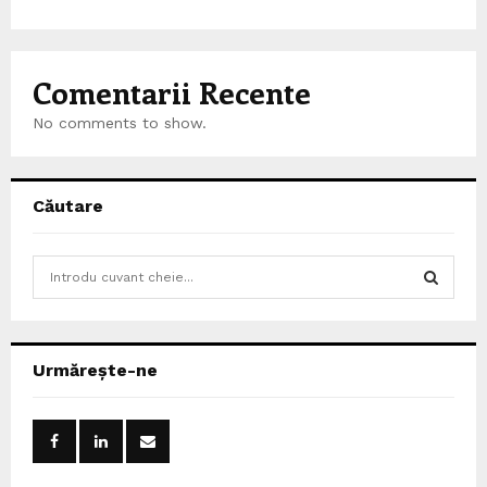
Comentarii Recente
No comments to show.
Căutare
S
e
a
S
r
c
E
Urmărește-ne
h
f
A
o
r
R
: