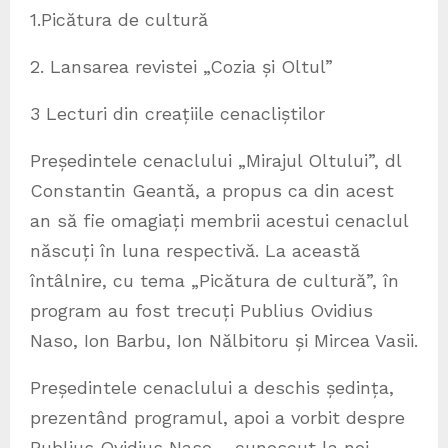
1.Picătura de cultură
2. Lansarea revistei „Cozia și Oltul”
3 Lecturi din creațiile cenacliștilor
Președintele cenaclului „Mirajul Oltului”, dl
Constantin Geantă, a propus ca din acest
an să fie omagiați membrii acestui cenaclul
născuți în luna respectivă. La această
întâlnire, cu tema „Picătura de cultură”, în
program au fost trecuți Publius Ovidius
Naso, Ion Barbu, Ion Nălbitoru și Mircea Vasii.
Președintele cenaclului a deschis ședința,
prezentând programul, apoi a vorbit despre
Publius Ovidius Naso – cunoscut la noi