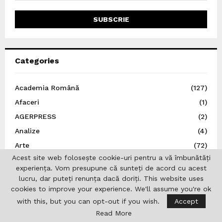
Categories
Academia Română
(127)
Afaceri
(1)
AGERPRESS
(2)
Analize
(4)
Arte
(72)
Acest site web folosește cookie-uri pentru a vă îmbunătăți
Asociația Jurnaliștilor Români de Pretutindeni
(2)
experiența. Vom presupune că sunteți de acord cu acest
Austria
(33)
lucru, dar puteți renunța dacă doriți. This website uses
Autoritatea Electorală Permanentă
(6)
cookies to improve your experience. We'll assume you're ok
with this, but you can opt-out if you wish.
Accept
Basarabia
(5)
Read More
Belgia
(7)