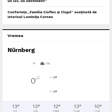
un loc, un sentiment”
Conferința „Familia Cioflec și Clujul” susținută de
istoricul Luminița Cornea
Vremea
Nürnberg
%
0%
°
C
0
0
°
°
0
13
°
13
°
12
°
13
°
10
°
JOI
VIN
SÂM
DUM
LUN