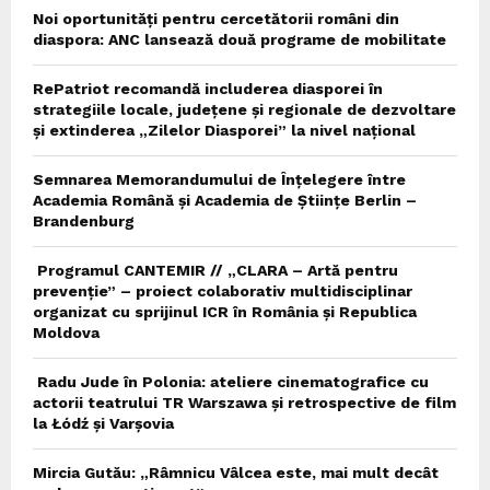
Noi oportunități pentru cercetătorii români din
diaspora: ANC lansează două programe de mobilitate
RePatriot recomandă includerea diasporei în
strategiile locale, județene și regionale de dezvoltare
și extinderea „Zilelor Diasporei” la nivel național
Semnarea Memorandumului de Înțelegere între
Academia Română și Academia de Științe Berlin –
Brandenburg
Programul CANTEMIR // „CLARA – Artă pentru
prevenție” – proiect colaborativ multidisciplinar
organizat cu sprijinul ICR în România și Republica
Moldova
Radu Jude în Polonia: ateliere cinematografice cu
actorii teatrului TR Warszawa și retrospective de film
la Łódź și Varșovia
Mircia Gutău: „Râmnicu Vâlcea este, mai mult decât