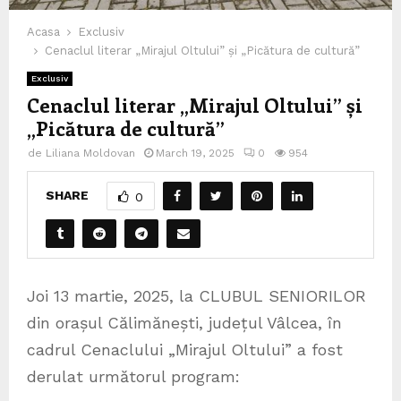
Acasa
Exclusiv
Cenaclul literar „Mirajul Oltului” și „Picătura de cultură”
Exclusiv
Cenaclul literar „Mirajul Oltului” și
„Picătura de cultură”
de
Liliana Moldovan
March 19, 2025
0
954
SHARE
0
Joi 13 martie, 2025, la CLUBUL SENIORILOR
din orașul Călimănești, județul Vâlcea, în
cadrul Cenaclului „Mirajul Oltului” a fost
derulat următorul program: