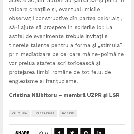
aceste acțiuni autorii au șansa să-și pună în
valoare creațiile și, eventual, micile
observații constructive din partea celorlalți,
să-i ajute să prospere în scrierile lor. La
astfel de evenimente trebuie invitați și
tinerele talente pentru a forma și „stimula”
prin mediatizare pe cei care mâine-poimâine
vor prelua ștafeta scriitoricească și
protejarea limbii române de tot felul de
englezisme și franțuzisme.
Cristina Nălbitoru – membră UZPR și LSR
CULTURA
LITERATURĂ
POEZIE
SHARE
0