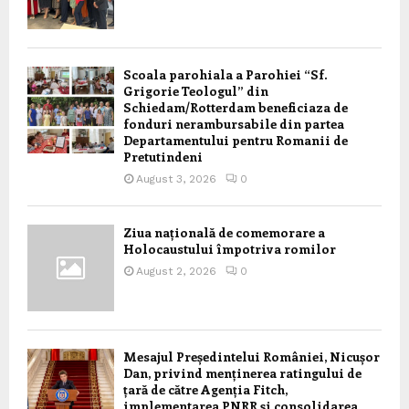
Scoala parohiala a Parohiei “Sf.
Grigorie Teologul” din
Schiedam/Rotterdam beneficiaza de
fonduri nerambursabile din partea
Departamentului pentru Romanii de
Pretutindeni
August 3, 2026
0
Ziua națională de comemorare a
Holocaustului împotriva romilor
August 2, 2026
0
Mesajul Președintelui României, Nicușor
Dan, privind menținerea ratingului de
țară de către Agenția Fitch,
implementarea PNRR și consolidarea