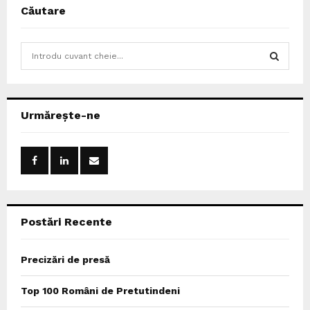
Căutare
S
e
a
S
r
c
E
Urmărește-ne
h
f
A
o
r
R
:
C
Postări Recente
H
Precizări de presă
Top 100 Români de Pretutindeni