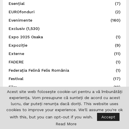
Esențial
(7)
EUROfonduri
(2)
Evenimente
(160)
Exclusiv
(1,530)
Expo 2025 Osaka
(1)
Expoziție
(9)
Externe
(11)
FADERE
(1)
Federația Felină Felis România
(1)
Festival
(17)
Film
(12)
Acest site web folosește cookie-uri pentru a vă îmbunătăți
Franța
(14)
experiența. Vom presupune că sunteți de acord cu acest
Germania
(236)
lucru, dar puteți renunța dacă doriți. This website uses
cookies to improve your experience. We'll assume you're ok
Guvernul României
(4)
with this, but you can opt-out if you wish.
Accept
Iaşi
(16)
Read More
ICR Lisabona
(19)