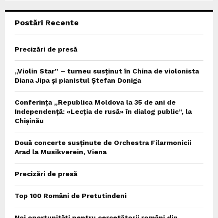
C
Postări Recente
H
Precizări de presă
„Violin Star” – turneu susținut în China de violonista
Diana Jipa și pianistul Ștefan Doniga
Conferința „Republica Moldova la 35 de ani de
Independență: «Lecția de rusă» în dialog public”, la
Chișinău
Două concerte susținute de Orchestra Filarmonicii
Arad la Musikverein, Viena
Precizări de presă
Top 100 Români de Pretutindeni
Noi oportunități pentru cercetătorii români din