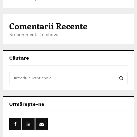
Comentarii Recente
No comments to show.
Căutare
S
e
a
S
r
c
E
Urmărește-ne
h
f
A
o
r
R
: