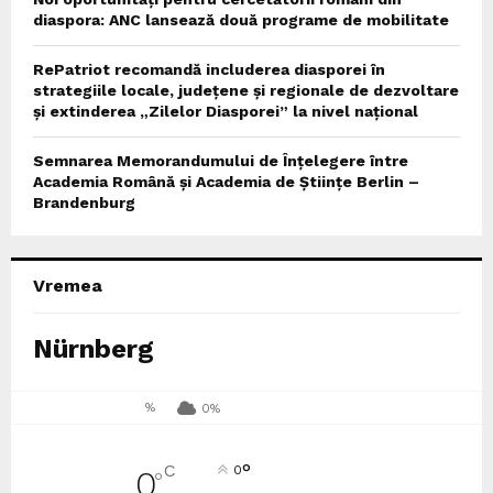
diaspora: ANC lansează două programe de mobilitate
RePatriot recomandă includerea diasporei în
strategiile locale, județene și regionale de dezvoltare
și extinderea „Zilelor Diasporei” la nivel național
Semnarea Memorandumului de Înțelegere între
Academia Română și Academia de Științe Berlin –
Brandenburg
Vremea
Nürnberg
%
0%
°
C
0
0
°