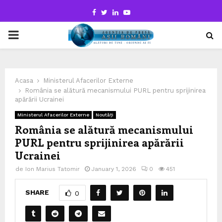
Facebook
Twitter
Linkedin
Youtube
PRIMARY
MENU
Acasa
Ministerul Afacerilor Externe
România se alătură mecanismului PURL pentru sprijinirea
apărării Ucrainei
Ministerul Afacerilor Externe
Noutăți
România se alătură mecanismului
PURL pentru sprijinirea apărării
Ucrainei
de
Ion Marius Tatomir
January 1, 2026
0
451
SHARE
0