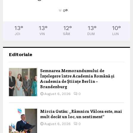
°
0
13
°
13
°
12
°
13
°
10
°
JOI
VIN
SÂM
DUM
LUN
Editoriale
Semnarea Memorandumului de
Înțelegere între Academia Română și
Academia de Științe Berlin –
Brandenburg
August 6, 2026
0
Mircia Gutău: „Râmnicu Vâlcea este, mai
mult decât un loc, un sentiment”
August 6, 2026
0