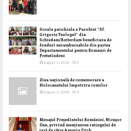
Scoala parohiala a Parohiei “Sf.
Grigorie Teologul” din
Schiedam/Rotterdam beneficiaza de
fonduri nerambursabile din partea
Departamentului pentru Romanii de
Pretutindeni
August 3, 2026
0
Ziua națională de comemorare a
Holocaustului împotriva romilor
August 2, 2026
0
Mesajul Președintelui României, Nicușor
Dan, privind menținerea ratingului de
țară de către Agenția Fitch,