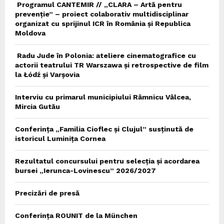
Programul CANTEMIR // „CLARA – Artă pentru
prevenție” – proiect colaborativ multidisciplinar
organizat cu sprijinul ICR în România și Republica
Moldova
Radu Jude în Polonia: ateliere cinematografice cu
actorii teatrului TR Warszawa și retrospective de film
la Łódź și Varșovia
Interviu cu primarul municipiului Râmnicu Vâlcea,
Mircia Gutău
Conferința „Familia Cioflec și Clujul” susținută de
istoricul Luminița Cornea
Rezultatul concursului pentru selecția și acordarea
bursei „Ierunca-Lovinescu” 2026/2027
Precizări de presă
Conferința ROUNIT de la München