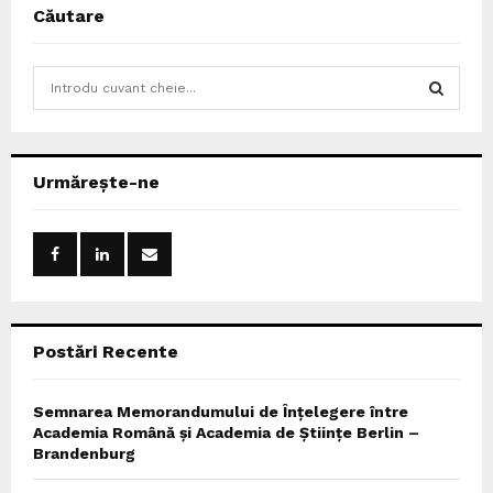
Căutare
S
e
a
S
r
c
E
Urmărește-ne
h
f
A
o
r
R
:
C
Postări Recente
H
Semnarea Memorandumului de Înțelegere între
Academia Română și Academia de Științe Berlin –
Brandenburg