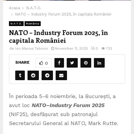
Acasa
N.A.T.O.
NATO – Industry Forum 2025, în capitala României
N.A.T.O.
România
NATO – Industry Forum 2025, în
capitala României
de
Ion Marius Tatomir
November 11, 2025
0
733
SHARE
0
În perioada 5–6 noiembrie, la București, a
avut loc
NATO–Industry Forum 2025
(NIF25), desfășurat sub patronajul
Secretarului General al NATO, Mark Rutte.