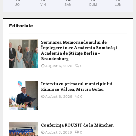
JOI
VIN
SÂM
DUM
LUN
Editoriale
Semnarea Memorandumului de
Înțelegere între Academia Română și
Academia de Științe Berlin –
Brandenburg
August 6, 2026
0
Interviu cu primarul municipiului
Râmnicu Vâlcea, Mircia Gutău
August 6, 2026
0
Conferința ROUNIT de la München
August 3, 2026
0