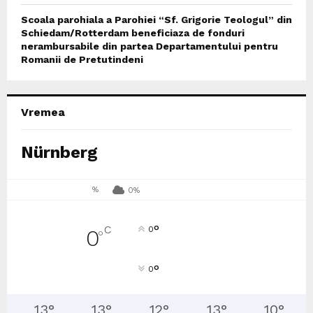
Scoala parohiala a Parohiei “Sf. Grigorie Teologul” din
Schiedam/Rotterdam beneficiaza de fonduri
nerambursabile din partea Departamentului pentru
Romanii de Pretutindeni
Vremea
Nürnberg
%
0%
°
C
0
0
°
°
0
13
°
13
°
12
°
13
°
10
°