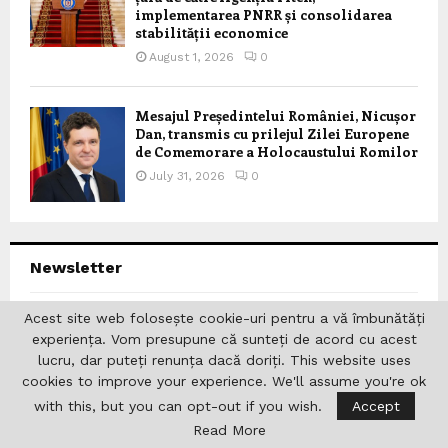
implementarea PNRR și consolidarea
stabilității economice
August 1, 2026
0
Mesajul Președintelui României, Nicușor
Dan, transmis cu prilejul Zilei Europene
de Comemorare a Holocaustului Romilor
July 31, 2026
0
Newsletter
Acest site web folosește cookie-uri pentru a vă îmbunătăți
Abonați-vă la Newsletter pentru articole noi pe blog,
experiența. Vom presupune că sunteți de acord cu acest
sfaturi și fotografii noi. Să rămânem la curent!
lucru, dar puteți renunța dacă doriți. This website uses
cookies to improve your experience. We'll assume you're ok
with this, but you can opt-out if you wish.
Accept
Read More