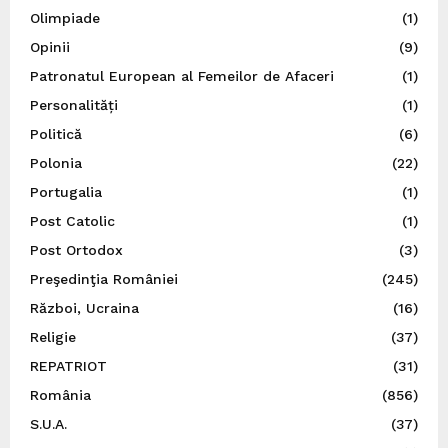
Olimpiade
(1)
Opinii
(9)
Patronatul European al Femeilor de Afaceri
(1)
Personalități
(1)
Politică
(6)
Polonia
(22)
Portugalia
(1)
Post Catolic
(1)
Post Ortodox
(3)
Preşedinţia României
(245)
Război, Ucraina
(16)
Religie
(37)
REPATRIOT
(31)
România
(856)
S.U.A.
(37)