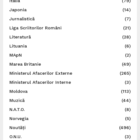
Italia
(79)
Japonia
(14)
Jurnalistică
(7)
Liga Scriitorilor Români
(21)
Literatură
(28)
Lituania
(6)
MApN
(2)
Marea Britanie
(49)
Ministerul Afacerilor Externe
(265)
Ministerul Afacerilor Interne
(3)
Moldova
(113)
Muzică
(44)
N.A.T.O.
(8)
Norvegia
(5)
Noutăți
(496)
O.N.U.
(3)