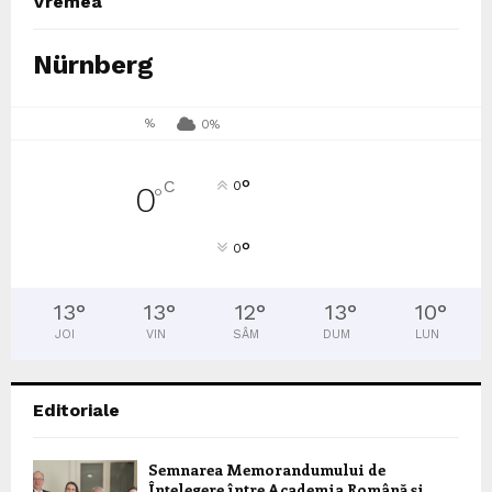
Vremea
Nürnberg
%
0%
°
C
0
0
°
°
0
13
°
13
°
12
°
13
°
10
°
JOI
VIN
SÂM
DUM
LUN
Editoriale
Semnarea Memorandumului de
Înțelegere între Academia Română și