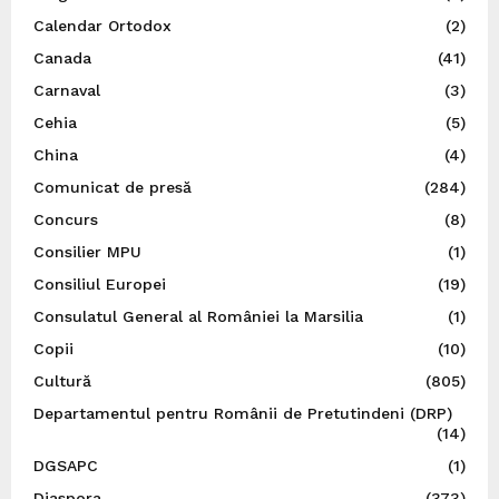
Calendar Ortodox
(2)
Canada
(41)
Carnaval
(3)
Cehia
(5)
China
(4)
Comunicat de presă
(284)
Concurs
(8)
Consilier MPU
(1)
Consiliul Europei
(19)
Consulatul General al României la Marsilia
(1)
Copii
(10)
Cultură
(805)
Departamentul pentru Românii de Pretutindeni (DRP)
(14)
DGSAPC
(1)
Diaspora
(373)