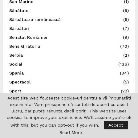
San Marino
(1)
Sănătate
(6)
Sărbătoare românească
(5)
Sărbători
(7)
Senatul României
(9)
Sens Giratoriu
(70)
Serbia
(2)
Social
(136)
Spania
(34)
Spectacol
(5)
Sport
(22)
Acest site web folosește cookie-uri pentru a vă îmbunătăți
Statele Unite ale Americii
(21)
experiența. Vom presupune că sunteți de acord cu acest
Știință
(5)
lucru, dar puteți renunța dacă doriți. This website uses
cookies to improve your experience. We'll assume you're ok
Suedia
(14)
with this, but you can opt-out if you wish.
Accept
Ţările de Jos
(7)
Read More
Teatru
(22)