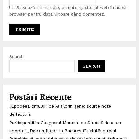
Salvează-mi numele, e-mailul și site-ul web în acest
browser pentru data viitoare când comentez.
Search
SEARCH
Postări Recente
„Epopeea omului” de Al Florin Țene: scurte note
de lectură
Participanții la Congresul Mondial de Studii Siriace au
adoptat „Declarația de la București” salutând rolul
României și contribuția sa la dezvoltarea unei diplomații