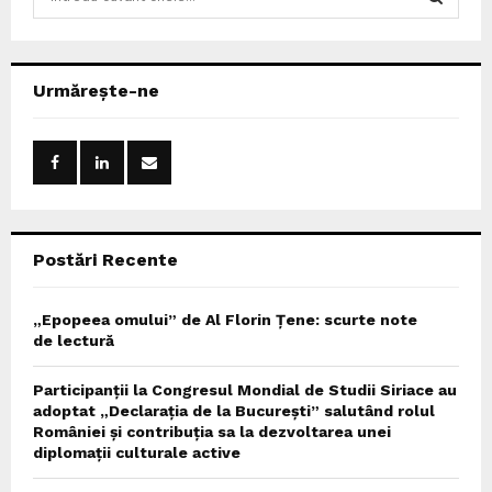
e
a
S
r
c
E
Urmărește-ne
h
f
A
o
r
R
:
C
Postări Recente
H
„Epopeea omului” de Al Florin Țene: scurte note
de lectură
Participanții la Congresul Mondial de Studii Siriace au
adoptat „Declarația de la București” salutând rolul
României și contribuția sa la dezvoltarea unei
diplomații culturale active