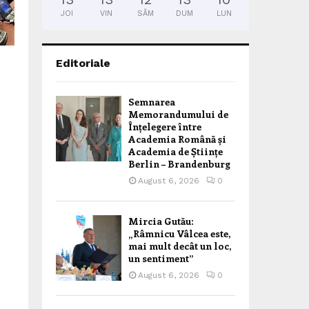
JOI
VIN
SÂM
DUM
LUN
Editoriale
Semnarea
Memorandumului de
Înțelegere între
Academia Română și
Academia de Științe
Berlin – Brandenburg
August 6, 2026
0
Mircia Gutău:
„Râmnicu Vâlcea este,
mai mult decât un loc,
un sentiment”
August 6, 2026
0