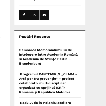
h
f
A
o
r
R
:
C
H
Postări Recente
e
Semnarea Memorandumului de
Înțelegere între Academia Română
și Academia de Științe Berlin –
n
Brandenburg
Programul CANTEMIR // „CLARA –
Artă pentru prevenție” – proiect
colaborativ multidisciplinar
organizat cu sprijinul ICR în
România și Republica Moldova
n
Radu Jude în Polonia: ateliere