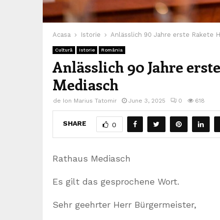
Acasa
Istorie
Anlässlich 90 Jahre erste Rakete
Cultură
Istorie
România
Anlässlich 90 Jahre ers
Mediasch
de
Ion Marius Tatomir
June 3, 2025
0
618
SHARE
0
Rathaus Mediasch
Es gilt das gesprochene Wort.
Sehr geehrter Herr Bürgermeister,