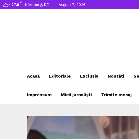
C
Nürnberg, DE
August 7, 2026
27.9
Acasă
Editoriale
Exclusiv
Noutăți
Se
Impressum
Micii jurnaliști
Trimite mesaj