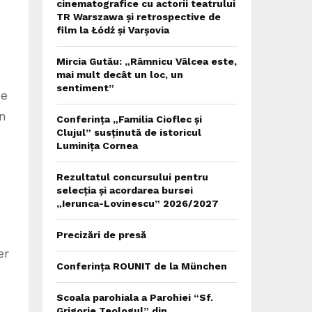
cinematografice cu actorii teatrului
TR Warszawa și retrospective de
film la Łódź și Varșovia
Mircia Gutău: „Râmnicu Vâlcea este,
mai mult decât un loc, un
sentiment”
be
en
Conferința „Familia Cioflec și
Clujul” susținută de istoricul
Luminița Cornea
Rezultatul concursului pentru
selecția și acordarea bursei
„Ierunca-Lovinescu” 2026/2027
Precizări de presă
er
Conferința ROUNIT de la München
Scoala parohiala a Parohiei “Sf.
Grigorie Teologul” din