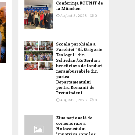
Conferința ROUNIT de
la München
August 3, 2026
0
Scoala parohiala a
Parohiei “Sf. Grigorie
Teologul” din
Schiedam/Rotterdam
beneficiaza de fonduri
nerambursabile din
partea
Departamentului
pentru Romanii de
Pretutindeni
August 3, 2026
0
Ziua națională de
comemorare a
Holocaustului
împotriva romilor