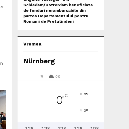
Schiedam/Rotterdam beneficiaza
er
de fonduri nerambursabile din
u
partea Departamentului pentru
Romanii de Pretutindeni
Vremea
Nürnberg
en
%
0%
°
0
C
0
°
°
0
13
°
13
°
12
°
13
°
10
°