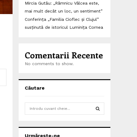
Mircia Gutău: „Râmnicu Vâlcea este,
mai mult decât un loc, un sentiment”
Conferința „Familia Cioflec și Clujul”
susținută de istoricul Luminița Cornea
Comentarii Recente
No comments to show.
Căutare
S
e
a
S
r
c
E
Urmărește-ne