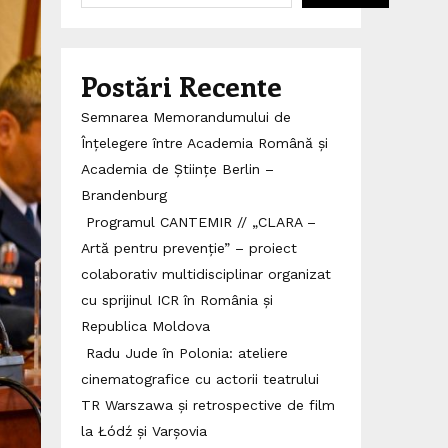
Postări Recente
Semnarea Memorandumului de
Înțelegere între Academia Română și
Academia de Științe Berlin –
Brandenburg
Programul CANTEMIR // „CLARA –
Artă pentru prevenție” – proiect
colaborativ multidisciplinar organizat
cu sprijinul ICR în România și
Republica Moldova
Radu Jude în Polonia: ateliere
cinematografice cu actorii teatrului
TR Warszawa și retrospective de film
la Łódź și Varșovia