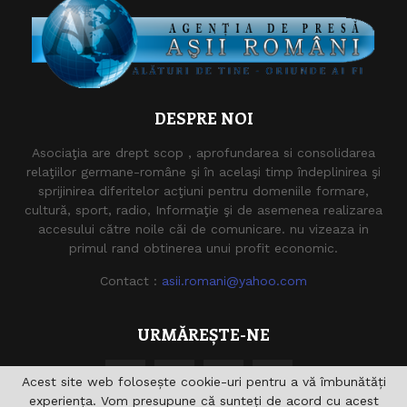
DESPRE NOI
Asociaţia are drept scop , aprofundarea si consolidarea
relaţiilor germane-române şi în acelaşi timp îndeplinirea şi
sprijinirea diferitelor acţiuni pentru domeniile formare,
cultură, sport, radio, Informaţie şi de asemenea realizarea
accesului către noile căi de comunicare. nu vizeaza in
primul rand obtinerea unui profit economic.
Contact :
asii.romani@yahoo.com
URMĂREȘTE-NE
Acest site web folosește cookie-uri pentru a vă îmbunătăți
experiența. Vom presupune că sunteți de acord cu acest