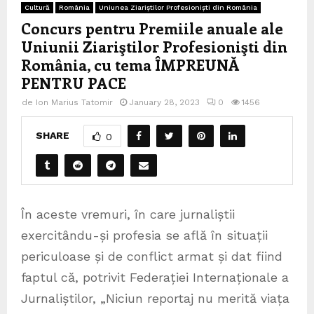
Cultură
România
Uniunea Ziariștilor Profesioniști din România
Concurs pentru Premiile anuale ale
Uniunii Ziariştilor Profesionişti din
România, cu tema ÎMPREUNĂ
PENTRU PACE
de
Ion Marius Tatomir
January 28, 2023
0
1456
SHARE
0
În aceste vremuri, în care jurnaliștii
exercitându-și profesia se află în situații
periculoase și de conflict armat și dat fiind
faptul că, potrivit Federației Internaționale a
Jurnaliștilor, „Niciun reportaj nu merită viața