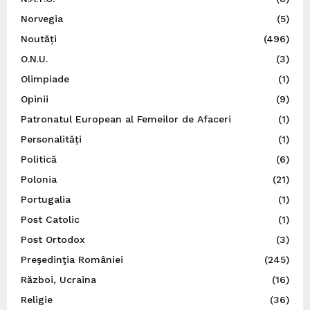
Norvegia
(5)
Noutăți
(496)
O.N.U.
(3)
Olimpiade
(1)
Opinii
(9)
Patronatul European al Femeilor de Afaceri
(1)
Personalități
(1)
Politică
(6)
Polonia
(21)
Portugalia
(1)
Post Catolic
(1)
Post Ortodox
(3)
Preşedinţia României
(245)
Război, Ucraina
(16)
Religie
(36)