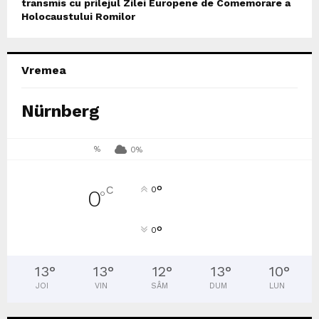
transmis cu prilejul Zilei Europene de Comemorare a
Holocaustului Romilor
Vremea
Nürnberg
%
0%
°
C
0
0
°
°
0
13
°
13
°
12
°
13
°
10
°
JOI
VIN
SÂM
DUM
LUN