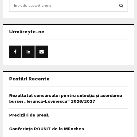
S
e
a
S
r
c
E
Urmărește-ne
h
f
A
o
r
R
:
C
Postări Recente
H
Rezultatul concursului pentru selecția și acordarea
bursei „Ierunca-Lovinescu” 2026/2027
Precizări de presă
Conferința ROUNIT de la München