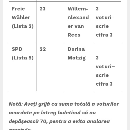
Freie
23
Willem-
3
Wähler
Alexand
voturi
–
(Lista 2)
er van
scrie
Rees
cifra 3
SPD
22
Dorina
(Lista 5)
Motzig
3
voturi
–
scrie
cifra 3
Notă: Aveți grijă ca suma totală a voturilor
acordate pe întreg buletinul să nu
depășească 70, pentru a evita anularea
acestuia.