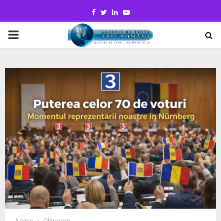
Facebook
Twitter
Linkedin
Youtube
PRIMARY
MENU
Acasa
Diaspora