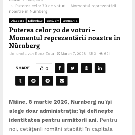
Puterea celor 70 de voturi – Momentul reprezentării
noastre în Nürnberg
Diaspora
Editoriale
Exclusiv
Germania
Puterea celor 70 de voturi –
Momentul reprezentării noastre în
Nürnberg
de
Ionela van Reez-Zota
March 7, 2026
0
621
SHARE
0
Mâine, 8 martie 2026, Nürnberg nu își
alege doar administrația; își definește
identitatea pentru următorii ani.
Pentru
noi, cetățenii români stabiliți în capitala