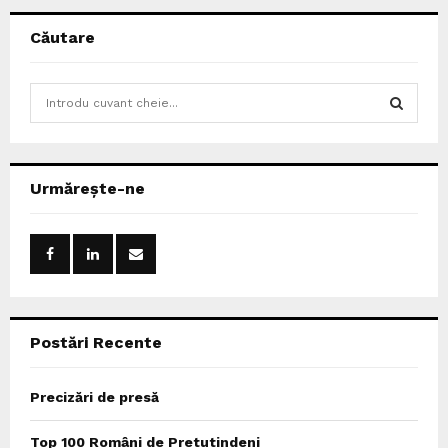
Căutare
S
e
a
S
r
c
E
Urmărește-ne
h
f
A
o
r
R
:
C
Postări Recente
H
Precizări de presă
Top 100 Români de Pretutindeni