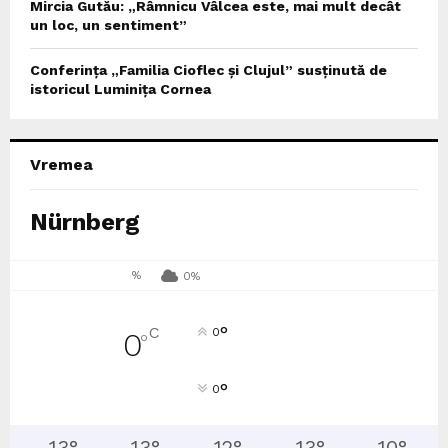
Mircia Gutău: „Râmnicu Vâlcea este, mai mult decât
un loc, un sentiment”
Conferința „Familia Cioflec și Clujul” susținută de
istoricul Luminița Cornea
Vremea
Nürnberg
%
0%
°
C
0
0
°
°
0
13
°
13
°
12
°
13
°
10
°