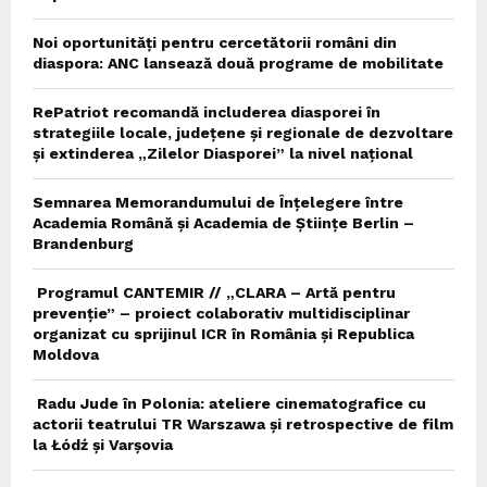
Noi oportunități pentru cercetătorii români din
diaspora: ANC lansează două programe de mobilitate
RePatriot recomandă includerea diasporei în
strategiile locale, județene și regionale de dezvoltare
și extinderea „Zilelor Diasporei” la nivel național
Semnarea Memorandumului de Înțelegere între
Academia Română și Academia de Științe Berlin –
Brandenburg
Programul CANTEMIR // „CLARA – Artă pentru
prevenție” – proiect colaborativ multidisciplinar
organizat cu sprijinul ICR în România și Republica
Moldova
Radu Jude în Polonia: ateliere cinematografice cu
actorii teatrului TR Warszawa și retrospective de film
la Łódź și Varșovia