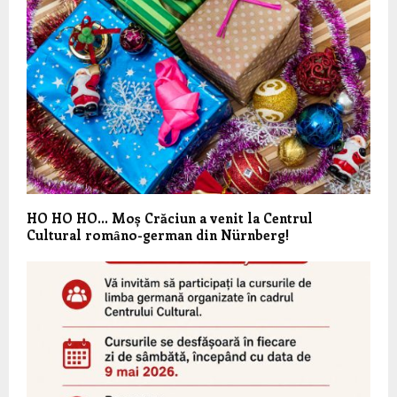
HO HO HO… Moș Crăciun a venit la Centrul
Cultural romȃno-german din Nürnberg!