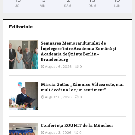
JOI
VIN
SÂM
DUM
LUN
Editoriale
Semnarea Memorandumului de
Înțelegere între Academia Română și
Academia de Științe Berlin –
Brandenburg
August 6, 2026
0
Mircia Gutău: „Râmnicu Vâlcea este, mai
mult decât un loc, un sentiment”
August 6, 2026
0
Conferința ROUNIT de la München
August 3, 2026
0