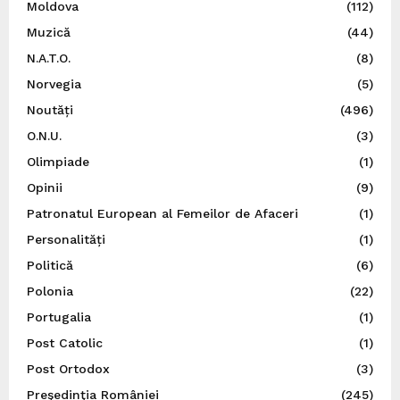
Moldova
(112)
Muzică
(44)
N.A.T.O.
(8)
Norvegia
(5)
Noutăți
(496)
O.N.U.
(3)
Olimpiade
(1)
Opinii
(9)
Patronatul European al Femeilor de Afaceri
(1)
Personalități
(1)
Politică
(6)
Polonia
(22)
Portugalia
(1)
Post Catolic
(1)
Post Ortodox
(3)
Preşedinţia României
(245)