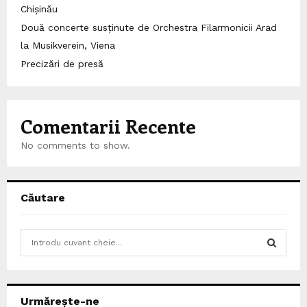
Chișinău
Două concerte susținute de Orchestra Filarmonicii Arad
la Musikverein, Viena
Precizări de presă
Comentarii Recente
No comments to show.
Căutare
S
e
a
S
r
c
E
Urmărește-ne