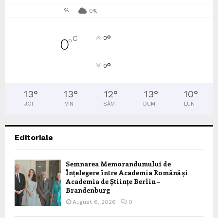
%
0%
°
C
0
0
°
°
0
13
°
13
°
12
°
13
°
10
°
JOI
VIN
SÂM
DUM
LUN
Editoriale
Semnarea Memorandumului de
Înțelegere între Academia Română și
Academia de Științe Berlin –
Brandenburg
August 6, 2026
0