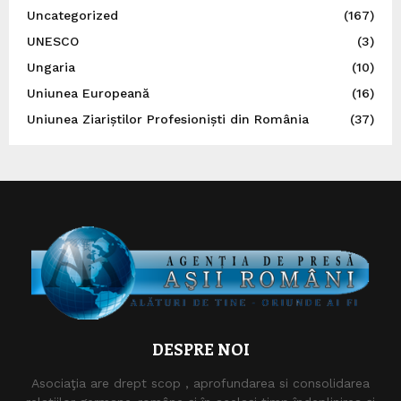
Uncategorized
(167)
UNESCO
(3)
Ungaria
(10)
Uniunea Europeană
(16)
Uniunea Ziariștilor Profesioniști din România
(37)
DESPRE NOI
Asociaţia are drept scop , aprofundarea si consolidarea