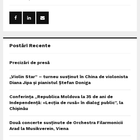
h
f
A
o
r
R
:
C
Postări Recente
H
Precizări de presă
„Violin Star” – turneu susținut în China de violonista
Diana Jipa și pianistul Ștefan Doniga
Conferința „Republica Moldova la 35 de ani de
Independență: «Lecția de rusă» în dialog public”, la
Chișinău
Două concerte susținute de Orchestra Filarmonicii
Arad la Musikverein, Viena