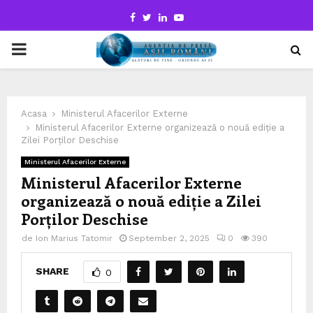
Facebook
Twitter
Linkedin
Youtube
PRIMARY
MENU
Acasa
Ministerul Afacerilor Externe
Ministerul Afacerilor Externe organizează o nouă ediție a
Zilei Porților Deschise
Ministerul Afacerilor Externe
Ministerul Afacerilor Externe
organizează o nouă ediție a Zilei
Porților Deschise
de
Ion Marius Tatomir
September 2, 2025
0
390
SHARE
0