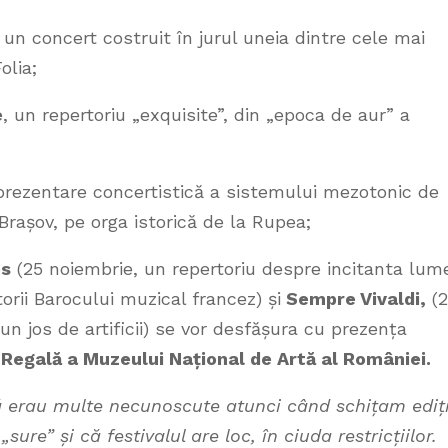
, un concert costruit în jurul uneia dintre cele mai
olia;
e
, un repertoriu „exquisite”, din „epoca de aur” a
 prezentare concertistică a sistemului mezotonic de
Brașov, pe orga istorică de la Rupea;
es
(25 noiembrie, un repertoriu despre incitanta lum
rii Barocului muzical francez) și
Sempre Vivaldi,
(2
n jos de artificii) se vor desfășura cu prezența
 Regală a Muzeului Național de Artă al României.
 că erau multe necunoscute atunci când schițam ediț
ure” și că festivalul are loc, în ciuda restricțiilor.