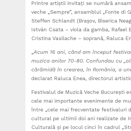
Printre artiștii invitați se numără ansa
veche „Sempre”, ansamblul „Fonte di Gi
Steffen Schlandt (Brașov, Biserica Neag
István Csata – viola da gamba, Rafael B
Cristina Vasilache – soprană, Raluca En
„
Acum 16 ani, când am început festiv
muzica anilor 70-80. Confundau cu „ol
cărămidă în crearea, în România, a unu
declarat Raluca Enea, directorul artistic
Festivalul de Muzică Veche București es
cele mai importante evenimente de muz
între „cele mai frecventate festivalur
cultural pe ultimii doi ani realizate de
Culturală și pe locul cinci în cadrul „