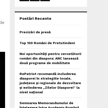
:
C
H
Postări Recente
de
Precizări de presă
Top 100 Români de Pretutindeni
Noi oportunități pentru cercetătorii
români din diaspora: ANC lansează
două programe de mobilitate
RePatriot recomandă includerea
diasporei în strategiile locale,
județene și regionale de dezvoltare
și extinderea „Zilelor Diasporei” la
nivel național
Semnarea Memorandumului de
Înțelegere între Academia Română