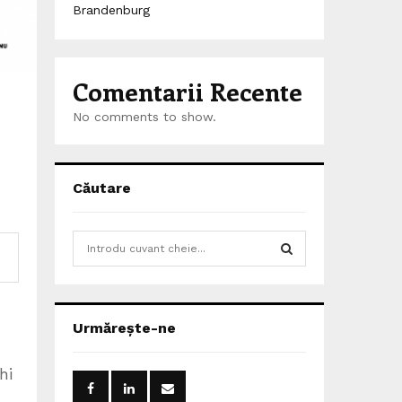
Brandenburg
Comentarii Recente
No comments to show.
Căutare
S
e
a
S
r
c
E
Urmărește-ne
h
f
A
o
hi
r
R