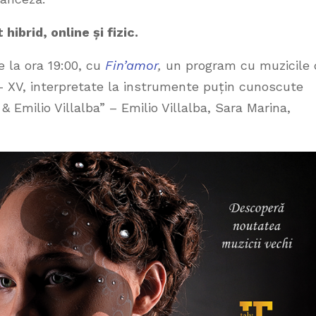
ibrid, online și fizic.
e la ora 19:00, cu
Fin’amor
,
un program cu muzicile 
 – XV, interpretate la instrumente puțin cunoscute
& Emilio Villalba” –
Emilio Villalba, Sara Marina,