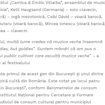
mblul „Cantica & Emilio Villalba”, ansamblul de muzi
oia”, Ketil Haugsand (Germania) – solo clavecin,
ră) – orgă mezotonică, Csibi Dávid – vioară barocă,
utaru (vioară barocă), Mircea Ionescu (vioară barocă
ea – clavecin.
alul, multă lume credea că muzica veche înseamnă
dies, but goldies”. Suntem mândri că am pus o
i public cultivat care ascultă muzica veche
” – a
 al festivalului.
te primul de acest gen din București și unul dintre
ică cultă din România. Este cotat pe locul patru
i din București”, conform Barometrelor de consum
 Institutul Național pentru Cercetare și Formare
Studiului de consum cultural pentru municipiul