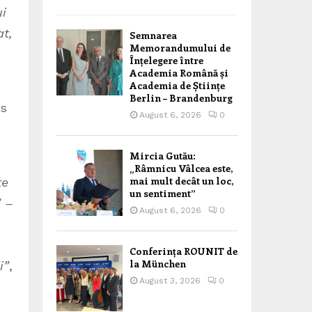
ui
at,
Semnarea
Memorandumului de
Înțelegere între
Academia Română și
Academia de Științe
Berlin – Brandenburg
is
August 6, 2026
0
Mircia Gutău:
„Râmnicu Vâlcea este,
mai mult decât un loc,
te
un sentiment”
” –
August 6, 2026
0
Conferința ROUNIT de
la München
i”
,
August 3, 2026
0