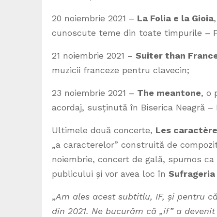
20 noiembrie 2021 –
La Folia e la Gioia
cunoscute teme din toate timpurile – F
21 noiembrie 2021 –
Suiter than Franc
muzicii franceze pentru clavecin;
23 noiembrie 2021 –
The meantone
, o
acordaj, susținută în Biserica Neagră – 
Ultimele două concerte,
Les caractèr
„a caracterelor” construită de compozito
noiembrie, concert de gală, spumos ca u
publicului și vor avea loc în
Sufrageria
„
Am ales acest subtitlu, IF, și pentru
din 2021. Ne bucurăm că „if” a devenit „s