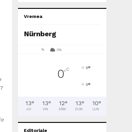
Vremea
Nürnberg
%
0%
°
0
C
0
°
e
°
0
7
13
°
13
°
12
°
13
°
10
°
JOI
VIN
SÂM
DUM
LUN
ia
Editoriale