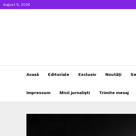
August 8, 2026
Acasă
Editoriale
Exclusiv
Noutăți
Se
Impressum
Micii jurnaliști
Trimite mesaj