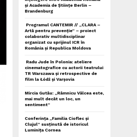
și Academia de Științe Berlin –
Brandenburg
Programul CANTEMIR // „CLARA –
Artă pentru prevenție” – proiect
colaborativ multidisciplinar
organizat cu sprijinul ICR în
România și Republica Moldova
Radu Jude în Polonia: ateliere
cinematografice cu actorii teatrului
TR Warszawa și retrospective de
film la Łódź și Varșovia
Mircia Gutău: „Râmnicu Vâlcea este,
mai mult decât un loc, un
sentiment”
Conferința „Familia Cioflec și
Clujul” susținută de istoricul
Luminița Cornea