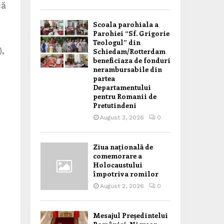
că
Scoala parohiala a
Parohiei “Sf. Grigorie
Teologul” din
),
Schiedam/Rotterdam
beneficiaza de fonduri
nerambursabile din
partea
Departamentului
pentru Romanii de
Pretutindeni
August 3, 2026
0
Ziua națională de
comemorare a
Holocaustului
împotriva romilor
August 2, 2026
0
Mesajul Președintelui