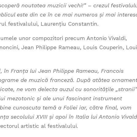
coperă noutatea muzicii vechi!” – crezul festivalul
icul este din ce în ce mai numeros și mai interes
rul festivalului, Laurențiu Constantin.
numele unor compozitori precum Antonio Vivaldi,
ononcini, Jean Philippe Rameau, Louis Couperin, Lou
i, în Franța lui Jean Philippe Rameau, Francois
programe de muzică franceză. După atâtea ornamen
icate, ne vom delecta auzul cu sonoritățile „stranii
lui mezotonic și ale unui fascinant instrument
 bine cunoscuta temă a Foliei iar, către final, vom
ța secolului XVIII și apoi în Italia lui Antonio Vivald
ctorul artistic al festivalului.