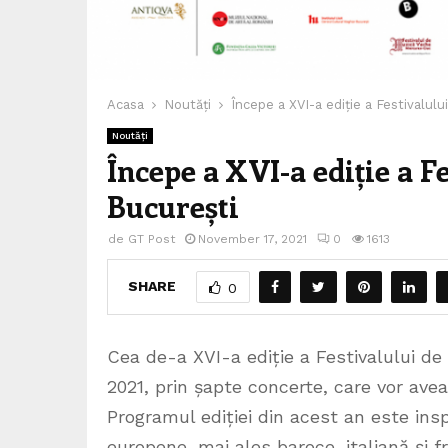
Acasa
Noutăți
Începe a XVI-a ediție a Festivalul
Noutăți
Începe a XVI-a ediție a 
București
de
GT Post
November 17, 2021
0
1613
SHARE
0
Cea de-a XVI-a ediție a Festivalului de
2021, prin șapte concerte, care vor avea 
Programul ediției din acest an este insp
europene, mai ales baroce, italiană și f