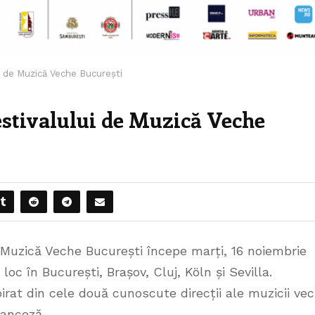
ui de Muzică Veche București
Festivalului de Muzică Veche
 Muzică Veche București începe marți, 16 noiembrie
loc în București, Brașov, Cluj, Köln și Sevilla.
irat din cele două cunoscute direcții ale muzicii vec
ranceză.