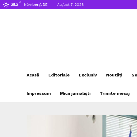
C
Nürnberg, DE
August 7, 2026
25.2
Acasă
Editoriale
Exclusiv
Noutăți
Se
Impressum
Micii jurnaliști
Trimite mesaj