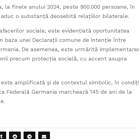
la finele anului 2024, peste 900.000 persoane, în
e aduc o substanță deosebită relațiilor bilaterale.
facerilor sociale, este evidențiată oportunitatea
în baza unei Declarații comune de intenție între
Germania. De asemenea, este urmărită implementare
enii precum protecția socială, cu accent asupra
te amplificată și de contextul simbolic, în condiți
ica Federală Germania marchează 145 de ani de la
le.