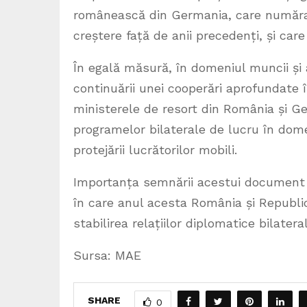
românească din Germania, care număra, 
creștere față de anii precedenți, și car
În egală măsură, în domeniul muncii și a
continuării unei cooperări aprofundate 
ministerele de resort din România și 
programelor bilaterale de lucru în dom
protejării lucrătorilor mobili.
Importanța semnării acestui document es
în care anul acesta România și Republ
stabilirea relațiilor diplomatice bilatera
Sursa: MAE
SHARE
0