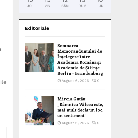
JOI
VIN
SÂM
DUM
LUN
Editoriale
Semnarea
a
Memorandumului de
Înțelegere între
Academia Română și
Academia de Științe
Berlin – Brandenburg
ile
August 6, 2026
0
Mircia Gutău:
„Râmnicu Vâlcea este,
mai mult decât un loc,
un sentiment”
August 6, 2026
0