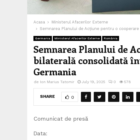
Acasa
Ministerul Afacerilor Externe
Semnarea Planului de Acțiune pentru o cooperare 
Germania
Ministerul Afacerilor Externe
România
Semnarea Planului de Ac
bilaterală consolidată î
Germania
de
Ion Marius Tatomir
July 19, 2025
0
578
SHARE
0
Comunicat de presă
Data: