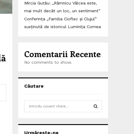
Mircia Gutău: „Râmnicu Vâlcea este,
mai mult decât un loc, un sentiment”
Conferința „Familia Cioflec și Clujul”
susținută de istoricul Luminița Cornea
Comentarii Recente
lă
No comments to show.
Căutare
S
e
a
S
r
c
E
Urmărește-ne