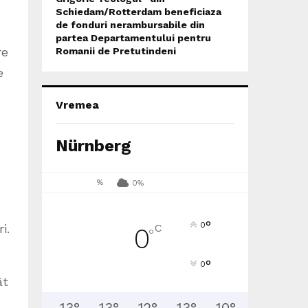
Schiedam/Rotterdam beneficiaza
de fonduri nerambursabile din
partea Departamentului pentru
re
Romanii de Pretutindeni
e
Vremea
Nürnberg
%
0%
°
0
ri.
C
0
°
°
0
ât
13
°
13
°
12
°
13
°
10
°