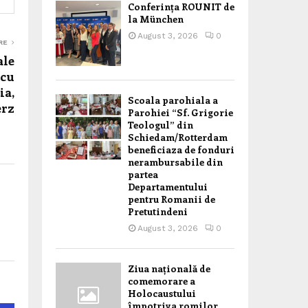
Conferința ROUNIT de
la München
August 3, 2026
0
RE
ale
 cu
ia,
Scoala parohiala a
erz
Parohiei “Sf. Grigorie
Teologul” din
Schiedam/Rotterdam
beneficiaza de fonduri
nerambursabile din
partea
Departamentului
pentru Romanii de
Pretutindeni
August 3, 2026
0
Ziua națională de
comemorare a
Holocaustului
împotriva romilor