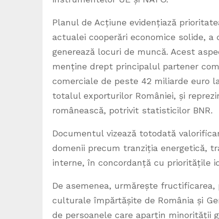
Planul de Acțiune evidențiază prioritat
actualei cooperări economice solide, a c
generează locuri de muncă. Acest aspe
menține drept principalul partener come
comerciale de peste 42 miliarde euro la
totalul exporturilor României, și reprez
românească, potrivit statisticilor BNR.
Documentul vizează totodată valorificar
domenii precum tranziția energetică, tran
interne, în concordanță cu prioritățile 
De asemenea, urmărește fructificarea, pe
culturale împărtășite de România și Ger
de persoanele care aparțin minorității