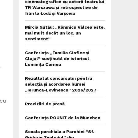
cinematografice cu actorii teatrului
TR Warszawa și retrospective de
film la Łódź și Varșovia
Mircia Gutău: „Râmnicu Vâlcea este,
mai mult decât un loc, un
sentiment”
Conferința „Familia Cioflec și
Clujul” susținută de istoricul
Luminița Cornea
r
Rezultatul concursului pentru
selecția și acordarea bursei
„Ierunca-Lovinescu” 2026/2027
 cu
Precizări de presă
Conferința ROUNIT de la München
Scoala parohiala a Parohiei “Sf.
Grigorie Teologul” din