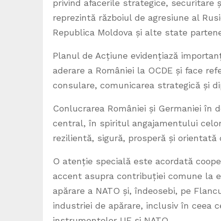
privind afacerile strategice, securitare 
reprezintă războiul de agresiune al Rusi
Republica Moldova și alte state partene
Planul de Acțiune evidențiază importanța
aderare a României la OCDE și face refer
consulare, comunicarea strategică și di
Conlucrarea României și Germaniei în do
central, în spiritul angajamentului cel
rezilientă, sigură, prosperă și orientată c
O atenție specială este acordată cooperă
accent asupra contribuției comune la ef
apărare a NATO și, îndeosebi, pe Flancul
industriei de apărare, inclusiv în ceea c
instrumentelor UE și NATO.