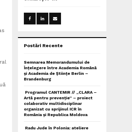
h
f
A
o
r
R
:
as
C
H
Postări Recente
ral
Semnarea Memorandumului de
Înțelegere între Academia Română
și Academia de Științe Berlin –
Brandenburg
ouă
Programul CANTEMIR // „CLARA –
Artă pentru prevenție” – proiect
colaborativ multidisciplinar
organizat cu sprijinul ICR în
România și Republica Moldova
Radu Jude în Polonia: ateliere