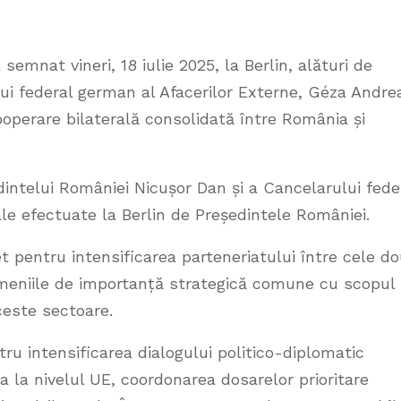
semnat vineri, 18 iulie 2025, la Berlin, alături de
lui federal german al Afacerilor Externe, Géza Andre
operare bilaterală consolidată între România și
intelui României Nicușor Dan și a Cancelarului fede
iale efectuate la Berlin de Președintele României.
 pentru intensificarea parteneriatului între cele d
omeniile de importanță strategică comune cu scopul
aceste sectoare.
 intensificarea dialogului politico-diplomatic
ea la nivelul UE, coordonarea dosarelor prioritare