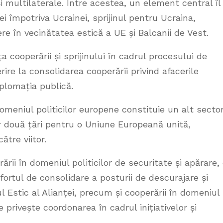
și multilaterale. Între acestea, un element central îl
ei împotriva Ucrainei, sprijinul pentru Ucraina,
re în vecinătatea estică a UE și Balcanii de Vest.
 cooperării și sprijinului în cadrul procesului de
ire la consolidarea cooperării privind afacerile
plomația publică.
meniul politicilor europene constituie un alt secto
or două țări pentru o Uniune Europeană unită,
ătre viitor.
rii în domeniul politicilor de securitate și apărare,
ortul de consolidare a posturii de descurajare și
 Estic al Alianței, precum și cooperării în domeniul
e privește coordonarea în cadrul inițiativelor și