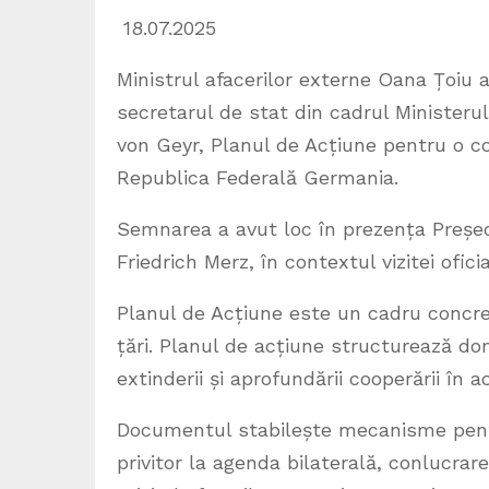
18.07.2025
Ministrul afacerilor externe Oana Țoiu a 
secretarul de stat din cadrul Ministeru
von Geyr, Planul de Acțiune pentru o co
Republica Federală Germania.
Semnarea a avut loc în prezența Președ
Friedrich Merz, în contextul vizitei ofic
Planul de Acțiune este un cadru concret
țări. Planul de acțiune structurează d
extinderii și aprofundării cooperării în 
Documentul stabilește mecanisme pentru
privitor la agenda bilaterală, conlucrar