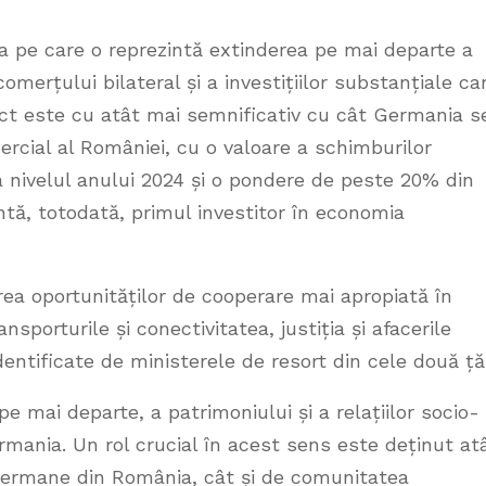
ea pe care o reprezintă extinderea pe mai departe a
omerțului bilateral și a investițiilor substanțiale ca
ct este cu atât mai semnificativ cu cât Germania s
rcial al României, cu o valoare a schimburilor
 nivelul anului 2024 și o pondere de peste 20% din
intă, totodată, primul investitor în economia
ea oportunităților de cooperare mai apropiată în
sporturile și conectivitatea, justiția și afacerile
identificate de ministerele de resort din cele două ță
 mai departe, a patrimoniului și a relațiilor socio-
mania. Un rol crucial în acest sens este deținut at
 germane din România, cât și de comunitatea