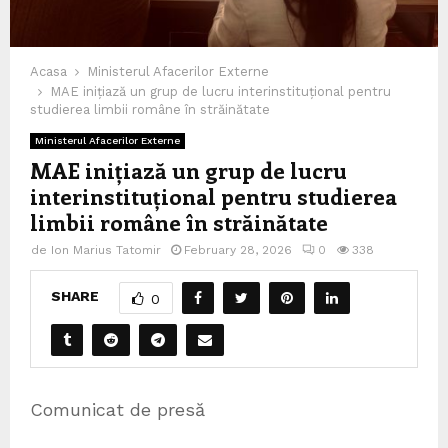
Acasa
Ministerul Afacerilor Externe
MAE inițiază un grup de lucru interinstituțional pentru
studierea limbii române în străinătate
Ministerul Afacerilor Externe
MAE inițiază un grup de lucru
interinstituțional pentru studierea
limbii române în străinătate
de
Ion Marius Tatomir
February 28, 2026
0
338
SHARE
0
Comunicat de presă