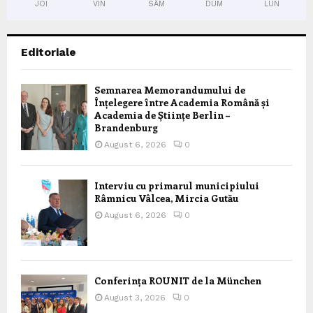
JOI
VIN
SÂM
DUM
LUN
Editoriale
Semnarea Memorandumului de
Înțelegere între Academia Română și
Academia de Științe Berlin –
Brandenburg
August 6, 2026
0
Interviu cu primarul municipiului
Râmnicu Vâlcea, Mircia Gutău
August 6, 2026
0
Conferința ROUNIT de la München
August 3, 2026
0