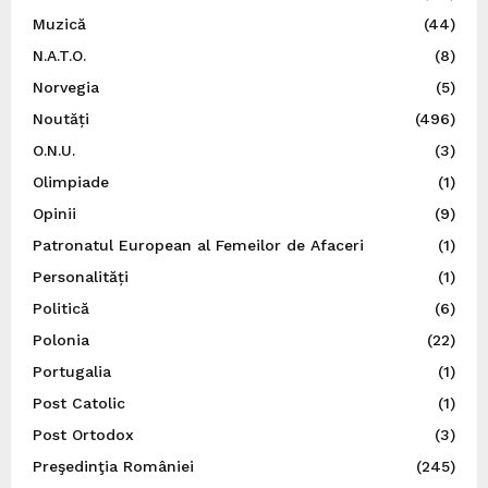
Muzică
(44)
N.A.T.O.
(8)
Norvegia
(5)
Noutăți
(496)
O.N.U.
(3)
Olimpiade
(1)
Opinii
(9)
Patronatul European al Femeilor de Afaceri
(1)
Personalități
(1)
Politică
(6)
Polonia
(22)
Portugalia
(1)
Post Catolic
(1)
Post Ortodox
(3)
Preşedinţia României
(245)