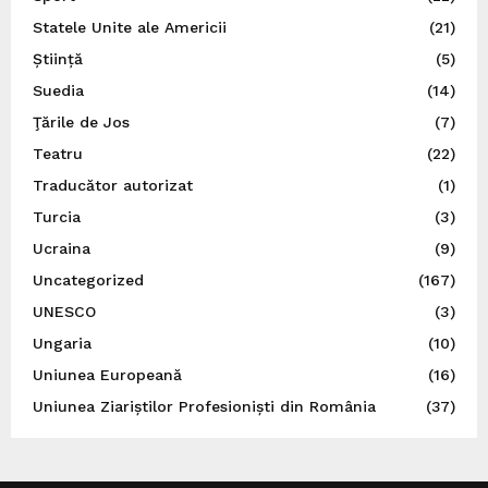
Statele Unite ale Americii
(21)
Știință
(5)
Suedia
(14)
Ţările de Jos
(7)
Teatru
(22)
Traducător autorizat
(1)
Turcia
(3)
Ucraina
(9)
Uncategorized
(167)
UNESCO
(3)
Ungaria
(10)
Uniunea Europeană
(16)
Uniunea Ziariștilor Profesioniști din România
(37)