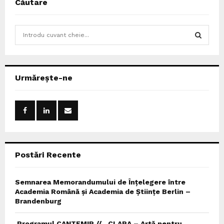
Căutare
S
e
a
S
r
c
E
Urmărește-ne
h
f
A
o
r
R
:
C
Postări Recente
H
Semnarea Memorandumului de Înțelegere între
Academia Română și Academia de Științe Berlin –
Brandenburg
Programul CANTEMIR // „CLARA – Artă pentru