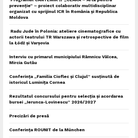
prevenție” – proiect colaborativ multidisciplinar
organizat cu sprijinul ICR în România și Republica
Moldova
Radu Jude în Polonia: ateliere cinematografice cu
actorii teatrului TR Warszawa și retrospective de film
la Łódź și Varșovia
Interviu cu primarul municipiului Râmnicu Vâlcea,
Mircia Gutău
Conferința „Familia Cioflec și Clujul” susținută de
istoricul Luminița Cornea
Rezultatul concursului pentru selecția și acordarea
bursei „Ierunca-Lovinescu” 2026/2027
Precizări de presă
Conferința ROUNIT de la München