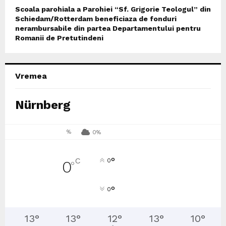
Scoala parohiala a Parohiei “Sf. Grigorie Teologul” din
Schiedam/Rotterdam beneficiaza de fonduri
nerambursabile din partea Departamentului pentru
Romanii de Pretutindeni
Vremea
Nürnberg
%
0%
°
C
0
0
°
°
0
13
°
13
°
12
°
13
°
10
°