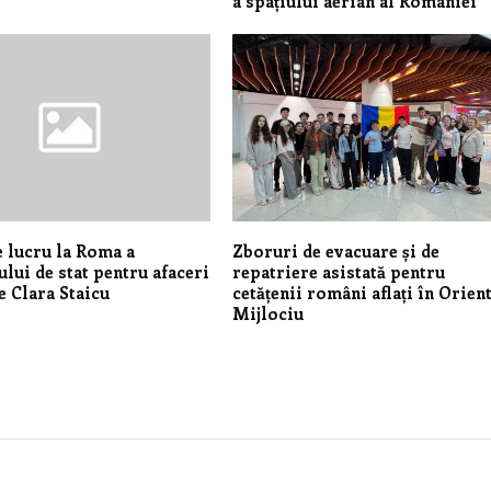
a spațiului aerian al României
e lucru la Roma a
Zboruri de evacuare și de
ului de stat pentru afaceri
repatriere asistată pentru
 Clara Staicu
cetățenii români aflați în Orien
Mijlociu