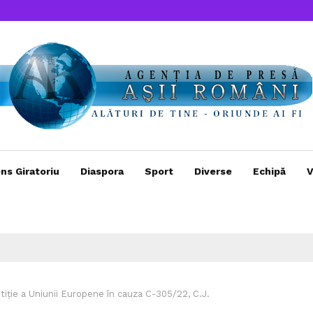
ns Giratoriu
Diaspora
Sport
Diverse
Echipă
V
tiție a Uniunii Europene în cauza C-305/22, C.J.