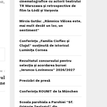
ne,
cinematografice cu actorii teatrului
TR Warszawa și retrospective de
film la Łódź și Varșovia
Mircia Gutău: „Râmnicu Vâlcea este,
mai mult decât un loc, un
sentiment”
Conferința „Familia Cioflec și
Clujul” susținută de istoricul
Luminița Cornea
Rezultatul concursului pentru
selecția și acordarea bursei
„Ierunca-Lovinescu” 2026/2027
RE
rul
Precizări de presă
rne
Conferința ROUNIT de la München
Scoala parohiala a Parohiei “Sf.
Grigorie Teologul” din