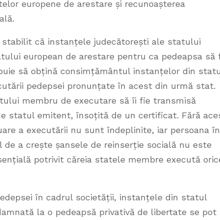
elor europene de arestare și recunoașterea
ală.
stabilit că instanțele judecătorești ale statului
ului european de arestare pentru ca pedeapsa să f
ebuie să obțină consimțământul instanțelor din statu
tării pedepsei pronunțate în acest din urmă stat.
ului membru de executare să îi fie transmisă
statul emitent, însoțită de un certificat. Fără ace
are a executării nu sunt îndeplinite, iar persoana în
l de a crește șansele de reinserție socială nu este
sențială potrivit căreia statele membre execută oric
edepsei în cadrul societății, instanțele din statul
amnată la o pedeapsă privativă de libertate se pot