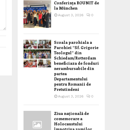
Conferința ROUNIT de
la München
August 3, 2026
0
Scoala parohiala a
Parohiei “Sf. Grigorie
Teologul” din
Schiedam/Rotterdam
beneficiaza de fonduri
nerambursabile din
partea
Departamentului
pentru Romanii de
Pretutindeni
August 3, 2026
0
Ziua națională de
comemorare a
Holocaustului
împotriva romilor