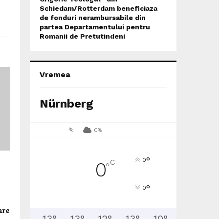
Schiedam/Rotterdam beneficiaza
de fonduri nerambursabile din
partea Departamentului pentru
Romanii de Pretutindeni
Vremea
Nürnberg
%
0%
°
0
C
0
°
°
0
are
13
°
13
°
12
°
13
°
10
°