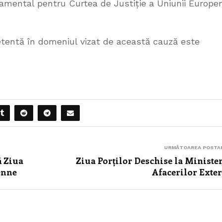
namental pentru Curtea de Justiție a Uniunii Europe
tentă în domeniul vizat de această cauză este
URMĂTOAREA POSTA
ă Ziua
Ziua Porților Deschise la Ministe
enne
Afacerilor Exte