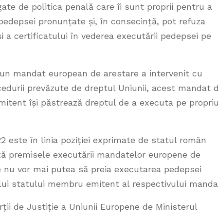
ate de politica penală care îi sunt proprii pentru a
 pedepsei pronunțate și, în consecință, pot refuza
 a certificatului în vederea executării pedepsei pe
a un mandat european de arestare a intervenit cu
ocedurii prevăzute de dreptul Uniunii, acest mandat 
emitent își păstrează dreptul de a executa pe propriu
 este în linia poziției exprimate de statul român
ză premisele executării mandatelor europene de
 nu vor mai putea să preia executarea pedepsei
i statului membru emitent al respectivului manda
ții de Justiție a Uniunii Europene de Ministerul