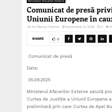
Ministerul Afacerilor Externe
Comunicat de presă privi
Uniunii Europene în cauza
de
Ion Marius Tatomir
September 8, 2025
0
4
SHARE
0
Comunicat de presă
Data:
05.09.2025
Ministerul Afacerilor Externe salută pr
Curtea de Justiție a Uniunii Europene a 
preliminară prin care Curtea de Apel Buc