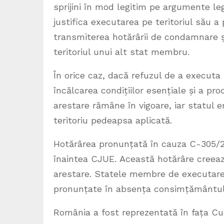
sprijini în mod legitim pe argumente leg
justifica executarea pe teritoriul său a
transmiterea hotărârii de condamnare și
teritoriul unui alt stat membru.
În orice caz, dacă refuzul de a execut
încălcarea condițiilor esențiale și a pr
arestare rămâne în vigoare, iar statul 
teritoriu pedeapsa aplicată.
Hotărârea pronunțată în cauza C-305/22
înaintea CJUE. Această hotărâre creea
arestare. Statele membre de executare
pronunțate în absența consimțământulu
România a fost reprezentată în fața Cur