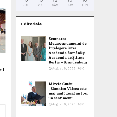
JOI
VIN
SÂM
DUM
LUN
Editoriale
Semnarea
Memorandumului de
Înțelegere între
Academia Română și
Academia de Științe
Berlin – Brandenburg
August 6, 2026
0
tul
Mircia Gutău:
„Râmnicu Vâlcea este,
mai mult decât un loc,
un sentiment”
August 6, 2026
0