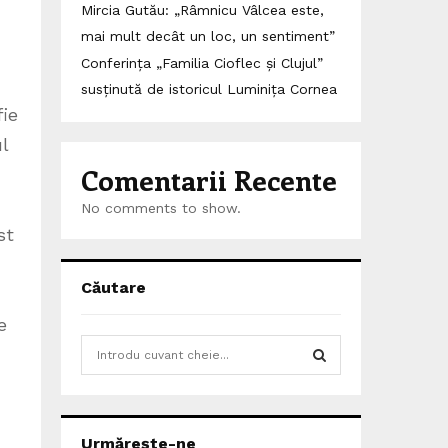
Mircia Gutău: „Râmnicu Vâlcea este,
mai mult decât un loc, un sentiment”
Conferința „Familia Cioflec și Clujul”
susținută de istoricul Luminița Cornea
ie
l
Comentarii Recente
No comments to show.
st
Căutare
e
S
e
a
S
r
c
E
Urmărește-ne