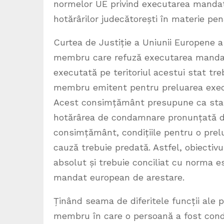
normelor UE privind executarea mandat
hotărârilor judecătorești în materie pen
Curtea de Justiție a Uniunii Europene a 
membru care refuză executarea mandat
executată pe teritoriul acestui stat tr
membru emitent pentru preluarea execu
Acest consimțământ presupune ca stat
hotărârea de condamnare pronunțată de 
consimțământ, condițiile pentru o prelu
cauză trebuie predată. Astfel, obiectivu
absolut și trebuie conciliat cu norma e
mandat european de arestare.
Ținând seama de diferitele funcții ale p
membru în care o persoană a fost cond