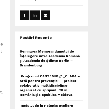
h
f
A
o
r
R
:
C
H
Postări Recente
de
l
Semnarea Memorandumului de
Înțelegere între Academia Română
și Academia de Științe Berlin –
Brandenburg
Programul CANTEMIR // „CLARA –
Artă pentru prevenție” – proiect
colaborativ multidisciplinar
organizat cu sprijinul ICR în
t.
România și Republica Moldova
Radu Jude în Polonia: ateliere