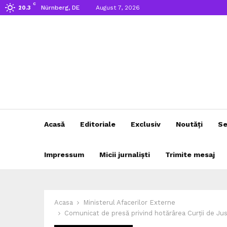
C
Nürnberg, DE
August 7, 2026
20.3
Acasă
Editoriale
Exclusiv
Noutăți
Se
Impressum
Micii jurnaliști
Trimite mesaj
Acasa
Ministerul Afacerilor Externe
Comunicat de presă privind hotărârea Curții de Jus