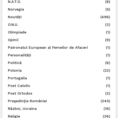
N.A.T.O.
(8)
Norvegia
(5)
Noutăți
(496)
O.N.U.
(3)
Olimpiade
(1)
Opinii
(9)
Patronatul European al Femeilor de Afaceri
(1)
Personalități
(1)
Politică
(6)
Polonia
(22)
Portugalia
(1)
Post Catolic
(1)
Post Ortodox
(3)
Preşedinţia României
(245)
Război, Ucraina
(16)
Religie
(36)