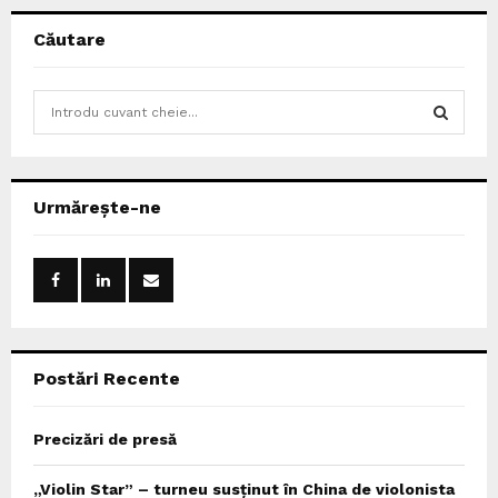
Căutare
S
e
a
S
r
c
E
Urmărește-ne
h
f
A
o
r
R
:
C
Postări Recente
H
Precizări de presă
„Violin Star” – turneu susținut în China de violonista