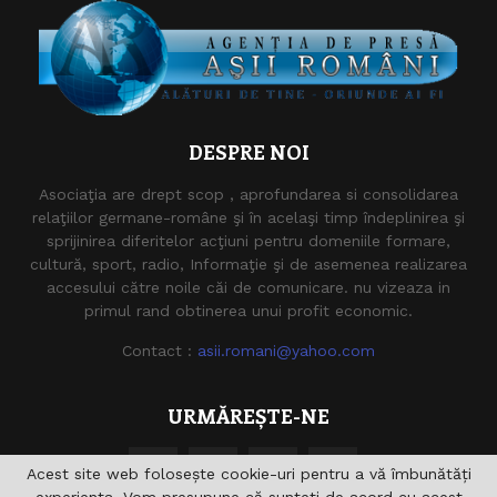
DESPRE NOI
Asociaţia are drept scop , aprofundarea si consolidarea
relaţiilor germane-române şi în acelaşi timp îndeplinirea şi
sprijinirea diferitelor acţiuni pentru domeniile formare,
cultură, sport, radio, Informaţie şi de asemenea realizarea
accesului către noile căi de comunicare. nu vizeaza in
primul rand obtinerea unui profit economic.
Contact :
asii.romani@yahoo.com
URMĂREȘTE-NE
Acest site web folosește cookie-uri pentru a vă îmbunătăți