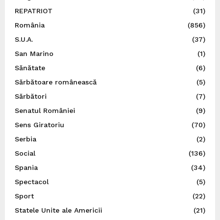
REPATRIOT
(31)
România
(856)
S.U.A.
(37)
San Marino
(1)
Sănătate
(6)
Sărbătoare românească
(5)
Sărbători
(7)
Senatul României
(9)
Sens Giratoriu
(70)
Serbia
(2)
Social
(136)
Spania
(34)
Spectacol
(5)
Sport
(22)
Statele Unite ale Americii
(21)