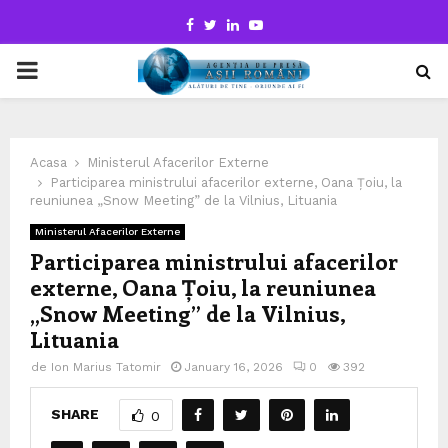
Facebook
Twitter
Linkedin
Youtube
PRIMARY
MENU
Acasa
Ministerul Afacerilor Externe
Participarea ministrului afacerilor externe, Oana Țoiu, la
reuniunea „Snow Meeting” de la Vilnius, Lituania
Ministerul Afacerilor Externe
Participarea ministrului afacerilor
externe, Oana Țoiu, la reuniunea
„Snow Meeting” de la Vilnius,
Lituania
de
Ion Marius Tatomir
January 16, 2026
0
392
SHARE
0