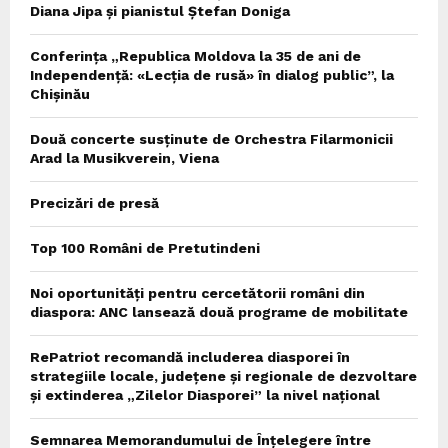
Diana Jipa și pianistul Ștefan Doniga
Conferința „Republica Moldova la 35 de ani de
Independență: «Lecția de rusă» în dialog public”, la
Chișinău
Două concerte susținute de Orchestra Filarmonicii
Arad la Musikverein, Viena
Precizări de presă
Top 100 Români de Pretutindeni
Noi oportunități pentru cercetătorii români din
diaspora: ANC lansează două programe de mobilitate
RePatriot recomandă includerea diasporei în
strategiile locale, județene și regionale de dezvoltare
și extinderea „Zilelor Diasporei” la nivel național
Semnarea Memorandumului de Înțelegere între