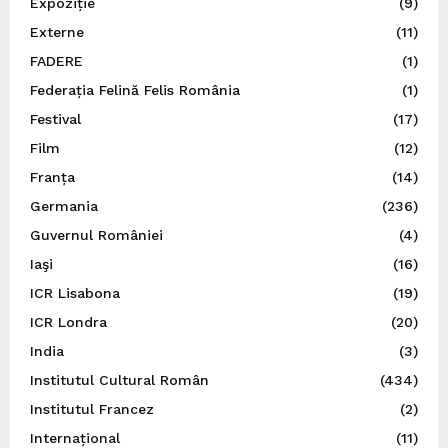
Expoziție
(9)
Externe
(11)
FADERE
(1)
Federația Felină Felis România
(1)
Festival
(17)
Film
(12)
Franța
(14)
Germania
(236)
Guvernul României
(4)
Iaşi
(16)
ICR Lisabona
(19)
ICR Londra
(20)
India
(3)
Institutul Cultural Român
(434)
Institutul Francez
(2)
Internațional
(11)