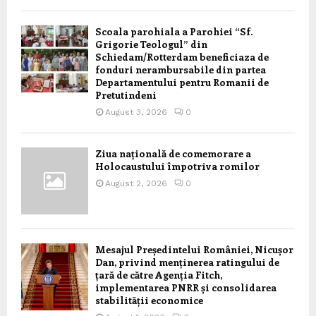
Scoala parohiala a Parohiei “Sf.
Grigorie Teologul” din
Schiedam/Rotterdam beneficiaza de
fonduri nerambursabile din partea
Departamentului pentru Romanii de
Pretutindeni
August 3, 2026
0
Ziua națională de comemorare a
Holocaustului împotriva romilor
August 2, 2026
0
Mesajul Președintelui României, Nicușor
Dan, privind menținerea ratingului de
țară de către Agenția Fitch,
implementarea PNRR și consolidarea
stabilității economice