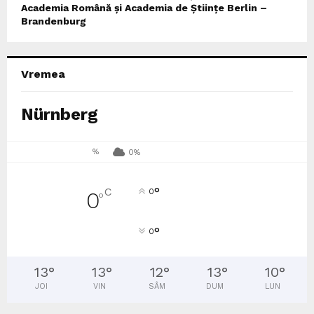
Academia Română și Academia de Științe Berlin –
Brandenburg
Vremea
Nürnberg
%
0%
°
C
0
0
°
°
0
13
°
13
°
12
°
13
°
10
°
JOI
VIN
SÂM
DUM
LUN