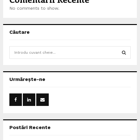
No comments to show.
Căutare
S
e
a
S
r
c
E
Urmărește-ne
h
f
A
o
r
R
:
C
Postări Recente
H