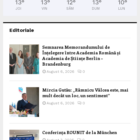
13
°
13
°
12
°
13
°
10
°
JOI
VIN
SÂM
DUM
LUN
Editoriale
Semnarea Memorandumului de
Înțelegere între Academia Română și
Academia de Științe Berlin –
Brandenburg
August 6, 2026
0
Mircia Gutău: „Râmnicu Vâlcea este, mai
mult decât un loc, un sentiment”
August 6, 2026
0
Conferința ROUNIT de la München
August 3, 2026
0