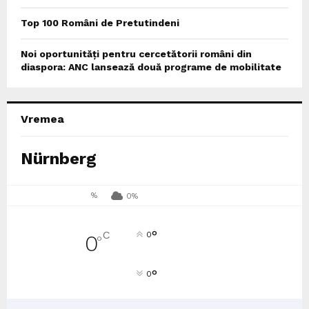
Top 100 Români de Pretutindeni
Noi oportunități pentru cercetătorii români din
diaspora: ANC lansează două programe de mobilitate
Vremea
Nürnberg
%
0%
°
C
0
0
°
°
0