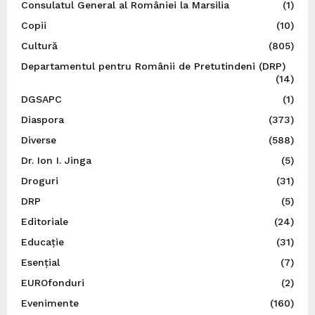
Consulatul General al României la Marsilia
(1)
Copii
(10)
Cultură
(805)
Departamentul pentru Românii de Pretutindeni (DRP)
(14)
DGSAPC
(1)
Diaspora
(373)
Diverse
(588)
Dr. Ion I. Jinga
(5)
Droguri
(31)
DRP
(5)
Editoriale
(24)
Educație
(31)
Esențial
(7)
EUROfonduri
(2)
Evenimente
(160)