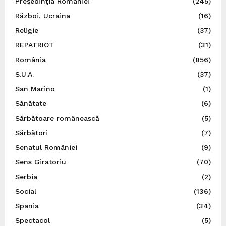
Preşedinţia României
(245)
Război, Ucraina
(16)
Religie
(37)
REPATRIOT
(31)
România
(856)
S.U.A.
(37)
San Marino
(1)
Sănătate
(6)
Sărbătoare românească
(5)
Sărbători
(7)
Senatul României
(9)
Sens Giratoriu
(70)
Serbia
(2)
Social
(136)
Spania
(34)
Spectacol
(5)