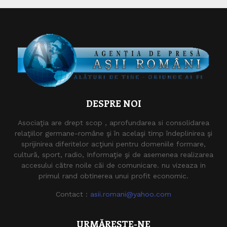
DESPRE NOI
Asociaţia are drept scop , aprofundarea si consolidarea
relaţiilor germane-române şi în acelaşi timp îndeplinirea şi
sprijinirea diferitelor acţiuni pentru domeniile formare,
cultură, sport, radio, Informaţie şi de asemenea realizarea
accesului către noile căi de comunicare. nu vizeaza in
primul rand obtinerea unui profit economic.
Contact :
asii.romani@yahoo.com
URMĂREȘTE-NE