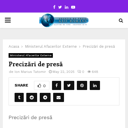
Facebook
Twitter
Linkedin
Youtube
PRIMARY
MENU
Acasa
Ministerul Afacerilor Externe
Precizări de presă
Ministerul Afacerilor Externe
Precizări de presă
de
Ion Marius Tatomir
May 22, 2025
0
648
SHARE
0
Precizări de presă