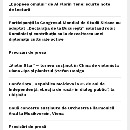
„Epopeea omului” de Al Florin Țene: scurte note
de lectură
Participanții la Congresul Mondial de Studii Siriace au
adoptat „Declarația de la București” salutând rolul
României și contribuția sa la dezvoltarea unei
diplomații culturale active
Precizări de presă
„Violin Star” – turneu susținut în China de violonista
Diana Jipa și pianistul Ștefan Doniga
Conferința „Republica Moldova la 35 de ani de
Independență: «Lecția de rusă» în dialog public”, la
Chișinău
Două concerte susținute de Orchestra Filarmonicii
Arad la Musikverein, Viena
Precizări de presă