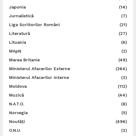
Japonia
(14)
Jurnalistică
(7)
Liga Scriitorilor Români
(21)
Literatură
(27)
Lituania
(6)
MApN
(2)
Marea Britanie
(49)
Ministerul Afacerilor Externe
(264)
Ministerul Afacerilor Interne
(3)
Moldova
(112)
Muzică
(44)
N.A.T.O.
(8)
Norvegia
(5)
Noutăți
(496)
O.N.U.
(3)