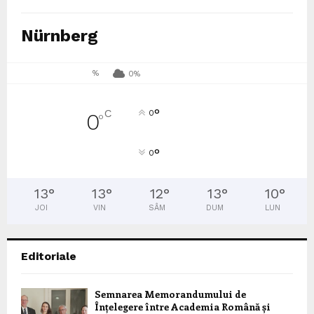
Nürnberg
%
0%
°
C
0
0
°
°
0
13
°
13
°
12
°
13
°
10
°
JOI
VIN
SÂM
DUM
LUN
Editoriale
Semnarea Memorandumului de
Înțelegere între Academia Română și