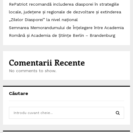
RePatriot recomandă includerea diasporei în strategiile
locale, județene și regionale de dezvoltare și extinderea
„Zilelor Diasporei” la nivel național
Semnarea Memorandumului de Înțelegere între Academia
Română și Academia de Științe Berlin – Brandenburg
Comentarii Recente
No comments to show.
Căutare
S
e
a
S
r