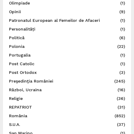
Olimpiade
(1)
Opinii
(9)
Patronatul European al Femeilor de Afaceri
(1)
Personalități
(1)
Politică
(6)
Polonia
(22)
Portugalia
(1)
Post Catolic
(1)
Post Ortodox
(3)
Preşedinţia României
(245)
Război, Ucraina
(16)
Religie
(36)
REPATRIOT
(31)
România
(852)
S.U.A.
(37)
San Marino
(1)