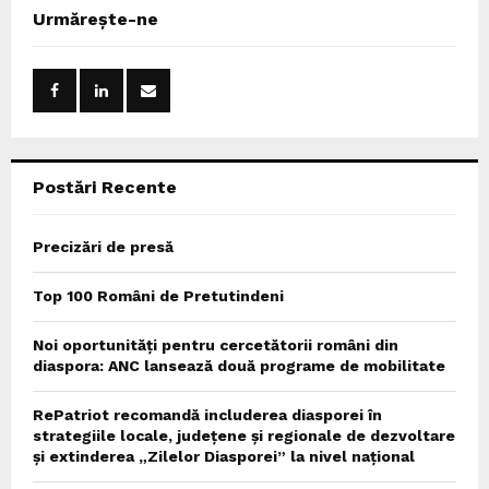
c
E
Urmărește-ne
h
f
A
o
r
R
:
C
Postări Recente
H
Precizări de presă
Top 100 Români de Pretutindeni
Noi oportunități pentru cercetătorii români din
diaspora: ANC lansează două programe de mobilitate
RePatriot recomandă includerea diasporei în
strategiile locale, județene și regionale de dezvoltare
și extinderea „Zilelor Diasporei” la nivel național