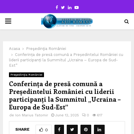
Facebook
Twitter
Linkedin
Youtube
PRIMARY
MENU
Acasa
Preşedinţia României
Conferința de presă comună a Președintelui României cu
liderii participanți la Summitul „Ucraina – Europa de Sud-
Est”
Preşedinţia României
Conferința de presă comună a
Președintelui României cu liderii
participanți la Summitul „Ucraina –
Europa de Sud-Est”
de
Ion Marius Tatomir
June 12, 2025
0
617
SHARE
0