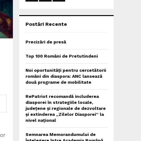
:
C
H
Postări Recente
Precizări de presă
Top 100 Români de Pretutindeni
Noi oportunități pentru cercetătorii
români din diaspora: ANC lansează
două programe de mobilitate
RePatriot recomandă includerea
diasporei în strategiile locale,
județene și regionale de dezvoltare
și extinderea „Zilelor Diasporei” la
nivel național
lor
Semnarea Memorandumului de
Înțelegere între Academia Română