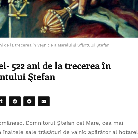
i de la trecerea în Veşnicie a Marelui şi Sfântului Ştefan
i- 522 ani de la trecerea în
ântului Ştefan
 românesc, Domnitorul Ştefan cel Mare, cea mai
n înaltele sale trăsături de vajnic apărător al hotare