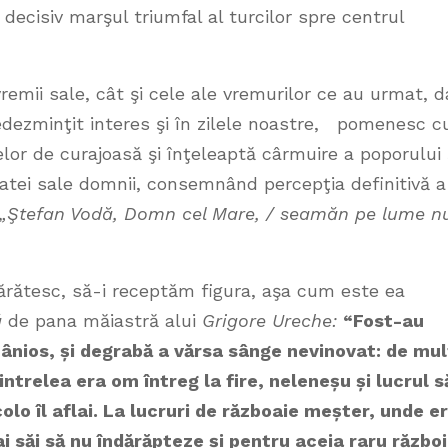
decisiv marşul triumfal al turcilor spre centrul
remii sale, cât şi cele ale vremurilor ce au urmat, d
 nedezminţit interes şi în zilele noastre, pomenesc c
or de curajoasă şi înţeleaptă cârmuire a poporului 
gatei sale domnii, consemnând percepţia definitivă a
„
Ştefan Vodă, Domn cel Mare, / seamăn pe lume n
părătesc, să-i receptăm figura, aşa cum este ea
ă
de pana măiastră alui
Grigore
Ureche:
“Fost-au
mânios,
ș
i degrabă a vărsa sânge nevinovat: de mu
ntrelea era om întreg la fire, nelene
ș
u
ș
i lucrul 
olo îl aflai. La lucruri de războaie me
ș
ter, unde e
ai săi să nu îndărăpteze
ș
i pentru aceia raru războ