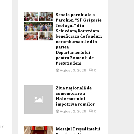
Scoala parohiala a
Parohiei “Sf. Grigorie
Teologul” din
Schiedam/Rotterdam
beneficiaza de fonduri
nerambursabile din
partea
Departamentului
pentru Romanii de
Pretutindeni
August 3, 2026
0
Ziua națională de
comemorare a
Holocaustului
împotriva romilor
August 2, 2026
0
or
Mesajul Președintelui