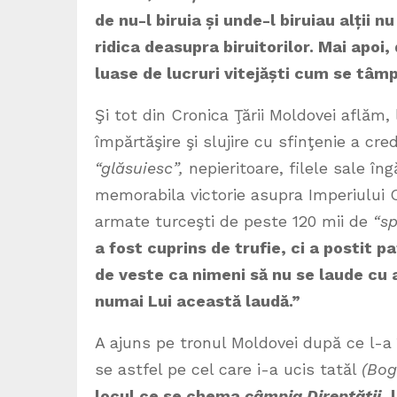
de nu-l biruia
ș
i unde-l biruiau al
ț
ii n
ridica deasupra biruitorilor. Mai apoi
luase de lucruri vitejă
ș
ti cum se tâmp
Şi tot din Cronica Ţării Moldovei aflăm,
împărtăşire şi slujire cu sfinţenie a 
“glăsuiesc”,
nepieritoare, filele sale î
memorabila victorie asupra Imperiului 
armate turceşti de peste 120 mii de
“sp
a fost cuprins de trufie, ci a postit p
de veste ca nimeni să nu se laude cu 
numai Lui această laudă.”
A ajuns pe tronul Moldovei după ce l-a 
se astfel pe cel care i-a ucis tatăl
(Bog
locul ce se chema
câmpia Direptă
ț
ii
, 