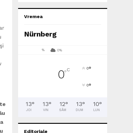
Vremea
ar
Nürnberg
u
şi
%
0%
u
°
0
C
0
°
°
0
13
°
13
°
12
°
13
°
10
°
lte
JOI
VIN
SÂM
DUM
LUN
său
ra
iu
Editoriale