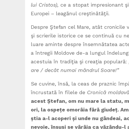
lui Cristos),
ce a stopat impresionant şi 
Europei – leagănul creştinătăţii.
Despre Ştefan cel Mare, atât cronicile v
şi scrierile istorice ce se continuă cu
luare aminte despre însemnătatea actel
a întregii Moldove de-a lungul îndelun
acestuia în tradiţia şi creaţia populară:
are / decât numai mândrul Soare!”
Se cuvine, însă, la ceas de praznic îm
încrustată în filele de
Cronică moldav
acest
Ș
tefan, om nu mare la statu, 
ori, la ospe
ț
e omorâia fără giude
ț
.
Ami
ș
tia a-l acoperi
ș
i unde nu gândeai, ac
nevoie, însu
ș
i se vârâia ca văzându-l 