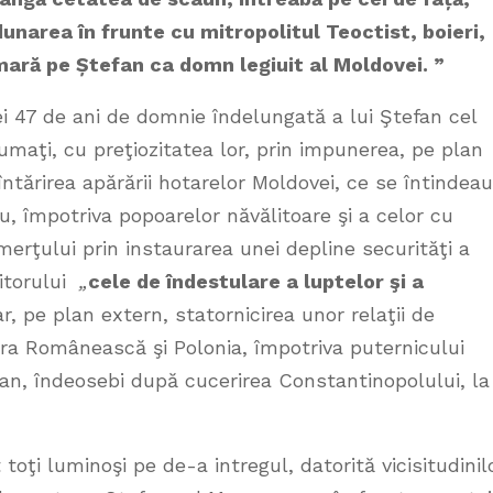
dunarea în frunte cu mitropolitul Teoctist, boieri,
mară pe
Ș
tefan ca domn legiuit al Moldovei.
”
ei 47 de ani de domnie îndelungată a lui Ştefan cel
zumaţi, cu preţiozitatea lor, prin impunerea, pe plan
i, întărirea apărării hotarelor Moldovei, ce se întindeau
ru, împotriva popoarelor năvălitoare şi a celor cu
merţului prin instaurarea unei depline securităţi a
nitorului
„
cele de îndestulare a luptelor şi a
ar, pe plan extern, statornicirea unor relaţii de
ara Românească şi Polonia, împotriva puternicului
an, îndeosebi după cucerirea Constantinopolului, la
toţi luminoşi pe de-a intregul, datorită vicisitudinil