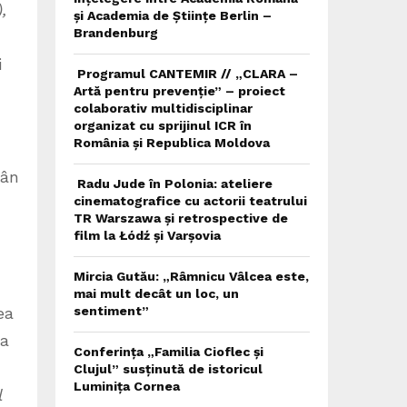
,
și Academia de Științe Berlin –
Brandenburg
i
Programul CANTEMIR // „CLARA –
Artă pentru prevenție” – proiect
colaborativ multidisciplinar
organizat cu sprijinul ICR în
România și Republica Moldova
mân
Radu Jude în Polonia: ateliere
cinematografice cu actorii teatrului
TR Warszawa și retrospective de
film la Łódź și Varșovia
Mircia Gutău: „Râmnicu Vâlcea este,
mai mult decât un loc, un
ea
sentiment”
sa
Conferința „Familia Cioflec și
Clujul” susținută de istoricul
Luminița Cornea
l