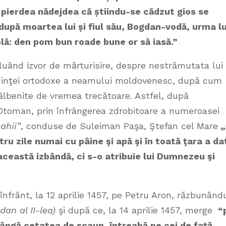
u pierdea nădejdea că
ș
tiindu-se cădzut gios se
, după moartea lui
ș
i fiul său, Bogdan-vodă, urma lu
lă: den pom bun roade bune or să iasă.”
 luând izvor de mărturisire, despre nestrămutata lui
credinţei ortodoxe a neamului moldovenesc, după cum
ngălbenite de vremea trecătoare. Astfel, după
Otoman, prin înfrângerea zdrobitoare a numeroasei
ahii”
, conduse de Suleiman Paşa, Ştefan cel Mare
„
atru zile numai cu pâine şi apă şi în toată ţara a da
această izbândă, ci s-o atribuie lui Dumnezeu şi
înfrânt, la 12 aprilie 1457, pe Petru Aron, răzbunând
dan al II-lea)
şi după ce, la 14 aprilie 1457, merge
“
lângă cetatea de scaun, întreabă pe cei de fa
ț
ă,