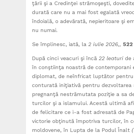
ţării şi a Credinţei strămoşeşti, dovedi
durată care nu a mai fost egalată vreoda
îndoială, o adevărată, nepieritoare şi 
nu numai.
Se împlinesc, iată, la
2 iulie 2026,,
522 
După cinci veacuri şi încă
22 leaturi
de a
în conştiinţa noastră de contemporani ex
diplomat, de neînfricat luptător pentru 
conturată iniţiativă pentru dezvoltarea 
pregnanţă nestrămutata poziţie a sa de 
turcilor şi a islamului. Acestă ultimă af
de felicitare ce i-a fost adresată de Pa
victorie obţinută împotriva turcilor, în co
moldovene, în Lupta de la Podul Înalt