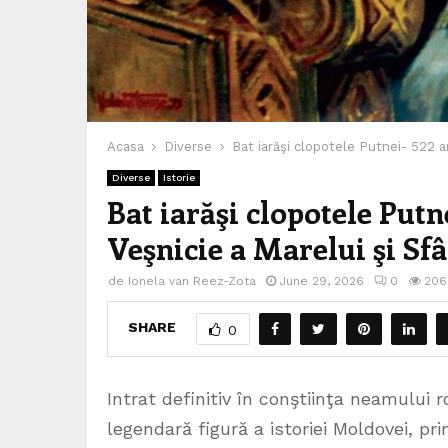
Acasa
Diverse
Bat iarăşi clopotele Putnei- 522 an
Diverse
Istorie
Bat iarăşi clopotele Putne
Veşnicie a Marelui şi Sf
de
Ionela van Reez-Zota
June 29, 2026
0
206
SHARE
0
Intrat definitiv în conştiinţa neamului
legendară figură a istoriei Moldovei, pri