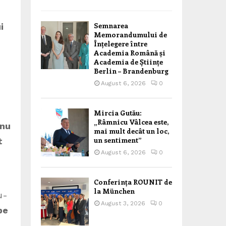
Semnarea
i
Memorandumului de
Înțelegere între
Academia Română și
Academia de Științe
Berlin – Brandenburg
August 6, 2026
0
Mircia Gutău:
„Râmnicu Vâlcea este,
nu
mai mult decât un loc,
un sentiment”
t
August 6, 2026
0
Conferința ROUNIT de
la München
u-
August 3, 2026
0
pe