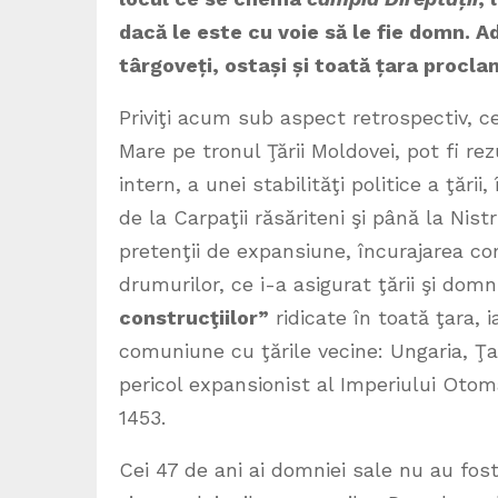
dacă le este cu voie să le fie domn. A
târgove
ț
i, osta
ș
i
ș
i toată
ț
ara procla
Priviţi acum sub aspect retrospectiv, c
Mare pe tronul Ţării Moldovei, pot fi re
intern, a unei stabilităţi politice a ţări
de la Carpaţii răsăriteni şi până la Nist
pretenţii de expansiune, încurajarea co
drumurilor, ce i-a asigurat ţării şi dom
construcţiilor”
ridicate în toată ţara, i
comuniune cu ţările vecine: Ungaria, Ţ
pericol expansionist al Imperiului Otom
1453.
Cei 47 de ani ai domniei sale nu au fost 