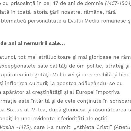
te cu prisosinţă în cei 47 de ani de domnie
(1457-1504)
tă in toată istoria ţării noastre, rămâne, fără
emblematică personalitate a Evului Mediu românesc ş
de ani ai nemuririi sale…
tunci, tot mai strălucitoare şi mai glorioase ne ră
cepţionalele sale calităţi de om politic, strateg şi
apărarea integrităţii Moldovei şi de sensibilă şi bine
şi înflorirea culturii; la acestea adăugându-se cu
apărător al creştinătăţii şi al Europei împotriva
irmaţie este întărită şi de cele conţinute în scrisoar
pa Sixtus al IV-lea, după glorioasa şi răsunătoarea 
ndiţiile unei evidente inferiorităţi ale oştirii
(Vaslui -1475),
care l-a numit
„
Athieta Cristi”
(Atletu