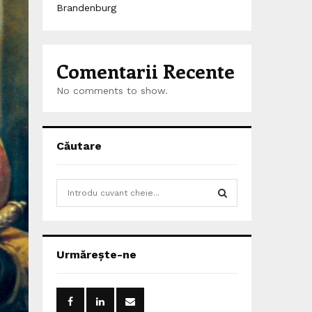
Brandenburg
Comentarii Recente
No comments to show.
Căutare
S
e
a
S
r
c
E
Urmărește-ne
h
f
A
o
r
R