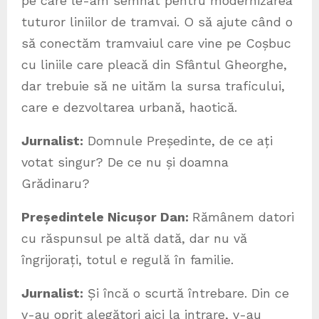
pe care le-am semnat pentru modernizarea
tuturor liniilor de tramvai. O să ajute când o
să conectăm tramvaiul care vine pe Coșbuc
cu liniile care pleacă din Sfântul Gheorghe,
dar trebuie să ne uităm la sursa traficului,
care e dezvoltarea urbană, haotică.
Jurnalist:
Domnule Președinte, de ce ați
votat singur? De ce nu și doamna
Grădinaru?
Președintele Nicușor Dan:
Rămânem datori
cu răspunsul pe altă dată, dar nu vă
îngrijorați, totul e regulă în familie.
Jurnalist:
Și încă o scurtă întrebare. Din ce
v-au oprit alegători aici la intrare, v-au