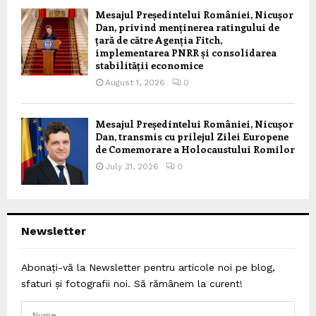
Mesajul Președintelui României, Nicușor
Dan, privind menținerea ratingului de
țară de către Agenția Fitch,
implementarea PNRR și consolidarea
stabilității economice
August 1, 2026
0
Mesajul Președintelui României, Nicușor
Dan, transmis cu prilejul Zilei Europene
de Comemorare a Holocaustului Romilor
July 31, 2026
0
Newsletter
Abonați-vă la Newsletter pentru articole noi pe blog,
sfaturi și fotografii noi. Să rămânem la curent!