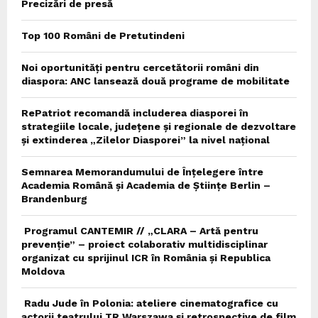
Precizări de presă
Top 100 Români de Pretutindeni
Noi oportunități pentru cercetătorii români din
diaspora: ANC lansează două programe de mobilitate
RePatriot recomandă includerea diasporei în
strategiile locale, județene și regionale de dezvoltare
și extinderea „Zilelor Diasporei” la nivel național
Semnarea Memorandumului de Înțelegere între
Academia Română și Academia de Științe Berlin –
Brandenburg
Programul CANTEMIR // „CLARA – Artă pentru
prevenție” – proiect colaborativ multidisciplinar
organizat cu sprijinul ICR în România și Republica
Moldova
Radu Jude în Polonia: ateliere cinematografice cu
actorii teatrului TR Warszawa și retrospective de film