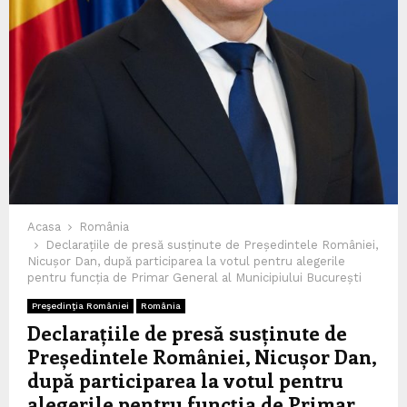
Acasa
România
Declarațiile de presă susținute de Președintele României,
Nicușor Dan, după participarea la votul pentru alegerile
pentru funcția de Primar General al Municipiului București
Preşedinţia României
România
Declarațiile de presă susținute de
Președintele României, Nicușor Dan,
după participarea la votul pentru
alegerile pentru funcția de Primar