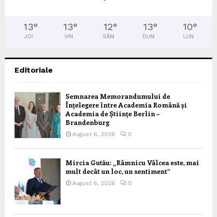
13
°
13
°
12
°
13
°
10
°
JOI
VIN
SÂM
DUM
LUN
Editoriale
Semnarea Memorandumului de
Înțelegere între Academia Română și
Academia de Științe Berlin –
Brandenburg
August 6, 2026
0
Mircia Gutău: „Râmnicu Vâlcea este, mai
mult decât un loc, un sentiment”
August 6, 2026
0