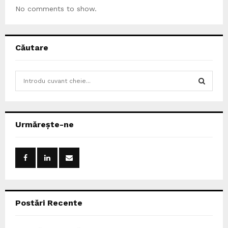
No comments to show.
Căutare
S
e
a
S
r
c
E
Urmărește-ne
h
f
A
o
r
R
:
C
Postări Recente
H