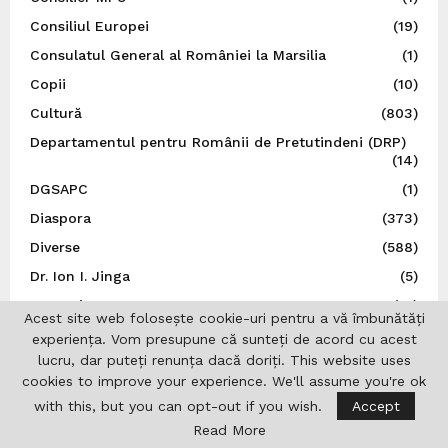
Consiliul Europei
(19)
Consulatul General al României la Marsilia
(1)
Copii
(10)
Cultură
(803)
Departamentul pentru Românii de Pretutindeni (DRP)
(14)
DGSAPC
(1)
Diaspora
(373)
Diverse
(588)
Dr. Ion I. Jinga
(5)
Droguri
(31)
Acest site web folosește cookie-uri pentru a vă îmbunătăți
DRP
(5)
experiența. Vom presupune că sunteți de acord cu acest
lucru, dar puteți renunța dacă doriți. This website uses
Editoriale
(24)
cookies to improve your experience. We'll assume you're ok
Educație
(31)
with this, but you can opt-out if you wish.
Accept
Esențial
(7)
Read More