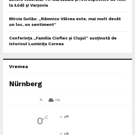
la Łódź și Varșovia
Mircia Gutău: „Râmnicu Vâlcea este, mai mult decât
un loc, un sentiment”
Conferința „Familia Cioflec și Clujul” susținută de
istoricul Luminița Cornea
Vremea
Nürnberg
%
0%
°
C
0
0
°
°
0