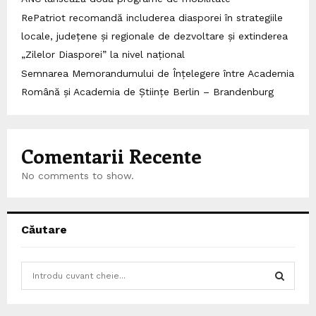
RePatriot recomandă includerea diasporei în strategiile
locale, județene și regionale de dezvoltare și extinderea
„Zilelor Diasporei” la nivel național
Semnarea Memorandumului de Înțelegere între Academia
Română și Academia de Științe Berlin – Brandenburg
Comentarii Recente
No comments to show.
Căutare
S
e
a
S
r