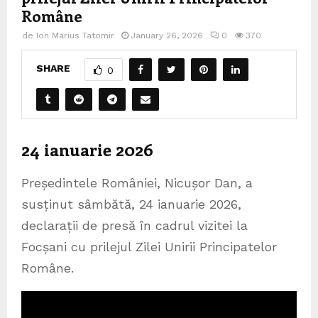
Române
de
Ion Marius Tatomir
January 26, 2026
0
370
SHARE
0
24 ianuarie 2026
Președintele României, Nicușor Dan, a
susținut sâmbătă, 24 ianuarie 2026,
declarații de presă în cadrul vizitei la
Focșani cu prilejul Zilei Unirii Principatelor
Române.