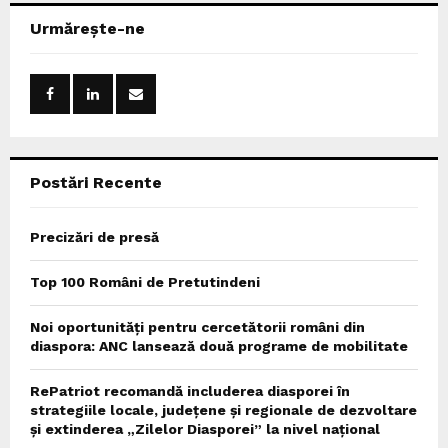
c
E
Urmărește-ne
h
f
A
o
r
R
:
C
Postări Recente
H
Precizări de presă
Top 100 Români de Pretutindeni
Noi oportunități pentru cercetătorii români din
diaspora: ANC lansează două programe de mobilitate
RePatriot recomandă includerea diasporei în
strategiile locale, județene și regionale de dezvoltare
și extinderea „Zilelor Diasporei” la nivel național