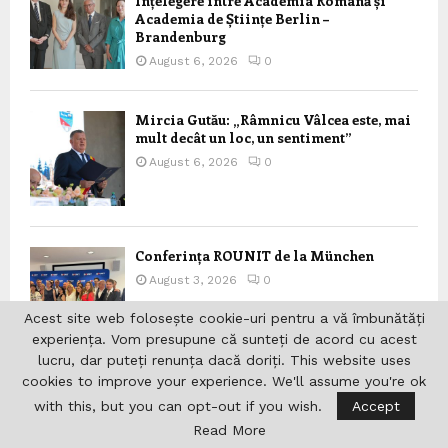
Înțelegere între Academia Română și
Academia de Științe Berlin –
Brandenburg
August 6, 2026
0
Mircia Gutău: „Râmnicu Vâlcea este, mai
mult decât un loc, un sentiment”
August 6, 2026
0
Conferința ROUNIT de la München
August 3, 2026
0
Acest site web folosește cookie-uri pentru a vă îmbunătăți
experiența. Vom presupune că sunteți de acord cu acest
lucru, dar puteți renunța dacă doriți. This website uses
cookies to improve your experience. We'll assume you're ok
Scoala parohiala a Parohiei “Sf.
with this, but you can opt-out if you wish.
Accept
Grigorie Teologul” din
Schiedam/Rotterdam beneficiaza de
Read More
fonduri nerambursabile din partea