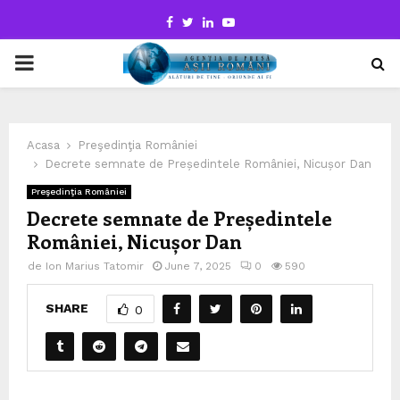
Facebook
Twitter
Linkedin
Youtube
PRIMARY
MENU
Acasa
Preşedinţia României
Decrete semnate de Președintele României, Nicușor Dan
Preşedinţia României
Decrete semnate de Președintele
României, Nicușor Dan
de
Ion Marius Tatomir
June 7, 2025
0
590
SHARE
0