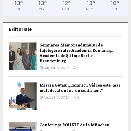
13
°
13
°
12
°
13
°
10
°
JOI
VIN
SÂM
DUM
LUN
Editoriale
Semnarea Memorandumului de
Înțelegere între Academia Română și
Academia de Științe Berlin –
Brandenburg
August 6, 2026
0
Mircia Gutău: „Râmnicu Vâlcea este, mai
mult decât un loc, un sentiment”
August 6, 2026
0
Conferința ROUNIT de la München