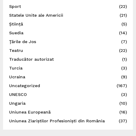
Sport
(22)
Statele Unite ale Americii
(21)
Știință
(5)
Suedia
(14)
Ţările de Jos
(7)
Teatru
(22)
Traducător autorizat
(1)
Turcia
(3)
Ucraina
(9)
Uncategorized
(167)
UNESCO
(3)
Ungaria
(10)
Uniunea Europeană
(16)
Uniunea Ziariștilor Profesioniști din România
(37)