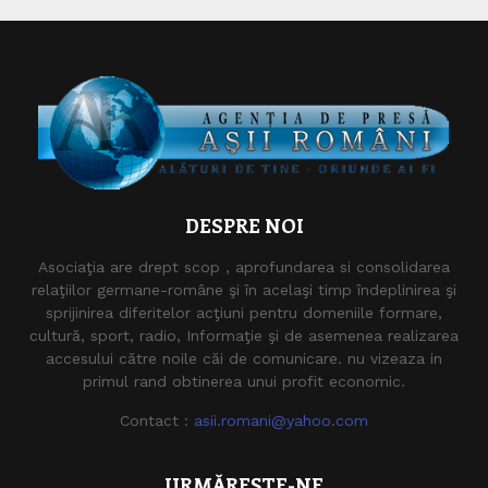
DESPRE NOI
Asociaţia are drept scop , aprofundarea si consolidarea
relaţiilor germane-române şi în acelaşi timp îndeplinirea şi
sprijinirea diferitelor acţiuni pentru domeniile formare,
cultură, sport, radio, Informaţie şi de asemenea realizarea
accesului către noile căi de comunicare. nu vizeaza in
primul rand obtinerea unui profit economic.
Contact :
asii.romani@yahoo.com
URMĂREȘTE-NE