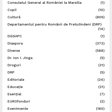
Consulatul General al României la Marsilia
(1)
Copii
(10)
Cultură
(805)
Departamentul pentru Românii de Pretutindeni (DRP)
(14)
DGSAPC
(1)
Diaspora
(373)
Diverse
(588)
Dr. Ion I. Jinga
(5)
Droguri
(31)
DRP
(5)
Editoriale
(24)
Educație
(31)
Esențial
(7)
EUROfonduri
(2)
Evenimente
(160)