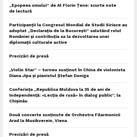
„Epopeea omului” de Al Florin Țene: scurte note
de lectură
Participanții la Congresul Mondial de Studii Siriace au
adoptat „Declarația de la București” salutând rolul
României și contribuția sa la dezvoltarea unei
diplomații culturale active
Precizări de presă
„Violin Star” – turneu susținut în China de violonista
Diana Jipa și pianistul Ștefan Doniga
Conferința „Republica Moldova la 35 de ani de
Independență: «Lecția de rusă» în dialog public”, la
Chișinău
Două concerte susținute de Orchestra Filarmonicii
Arad la Musikverein, Viena
Precizări de presă