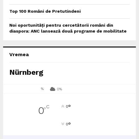
Top 100 Români de Pretutindeni
Noi oportunități pentru cercetătorii români din
diaspora: ANC lansează două programe de mobilitate
Vremea
Nürnberg
%
0%
°
C
0
0
°
°
0