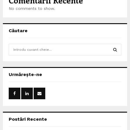
Comentarii Recente
No comments to show.
Căutare
S
e
a
S
r
c
E
Urmărește-ne
h
f
A
o
r
R
:
C
Postări Recente
H